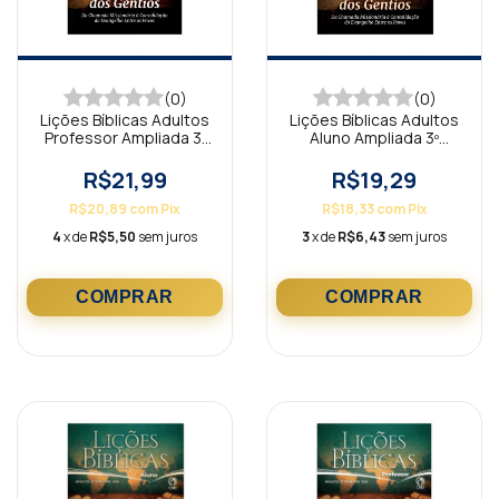
(0)
(0)
Lições Bíblicas Adultos
Lições Bíblicas Adultos
Professor Ampliada 3º
Aluno Ampliada 3º
Trimestre 2026
Trimestre 2026
R$21,99
R$19,29
R$20,89
com
Pix
R$18,33
com
Pix
4
x de
R$5,50
sem juros
3
x de
R$6,43
sem juros