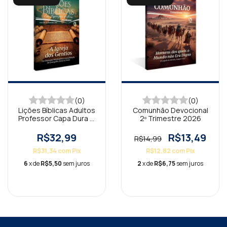
(0)
(0)
Lições Bíblicas Adultos
Comunhão Devocional
Professor Capa Dura 3º
2º Trimestre 2026
Trimestre 2026
R$32,99
R$13,49
R$14,99
R$31,34
com
Pix
R$12,82
com
Pix
6
x de
R$5,50
sem juros
2
x de
R$6,75
sem juros