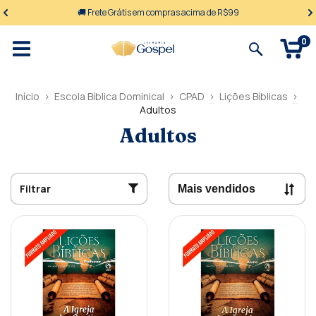
🚚 Frete Grátis em compras acima de R$99
0
Início
>
Escola Bíblica Dominical
>
CPAD
>
Lições Bíblicas
>
Adultos
Adultos
Filtrar