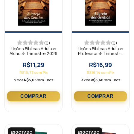
(0)
(0)
Lições Bíblicas Adultos
Lições Bíblicas Adultos
Aluno 3º Trimestre 2026
Professor 3º Trimestre
2026
R$11,29
R$16,99
R$10,73
com
Pix
R$16,14
com
Pix
2
x de
R$5,65
sem juros
3
x de
R$5,66
sem juros
ESGOTADO
ESGOTADO