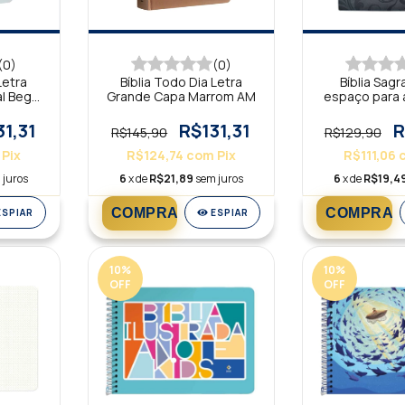
(0)
(0)
Letra
Bíblia Todo Dia Letra
Bíblia Sag
al Bege
Grande Capa Marrom AM
espaço para
Vermelh
31,31
R$131,31
R
R$145,90
R$129,90
Pix
R$124,74
com
Pix
R$111,06
 juros
6
x de
R$21,89
sem juros
6
x de
R$19,4
ESPIAR
ESPIAR
10
%
10
%
OFF
OFF