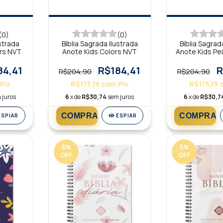
(0)
(0)
ustrada
Bíblia Sagrada Ilustrada
Bíblia Sagrad
ers NVT
Anote Kids Colors NVT
Anote Kids Pe
84,41
R$184,41
R
R$204,90
R$204,90
Pix
R$175,19
com
Pix
R$175,19
 juros
6
x de
R$30,74
sem juros
6
x de
R$30,7
ESPIAR
ESPIAR
5
%
5
%
OFF
OFF