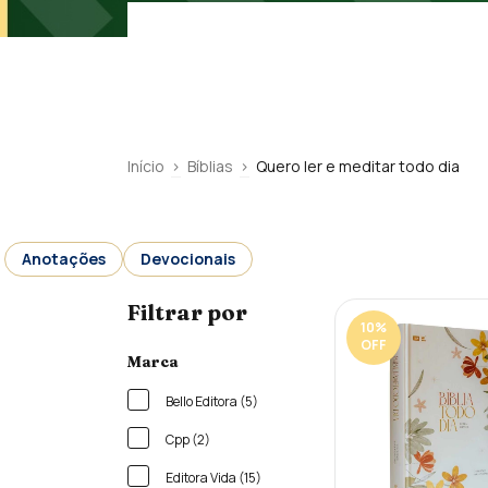
Início
>
Bíblias
>
Quero ler e meditar todo dia
Anotações
Devocionais
Filtrar por
10
%
OFF
Marca
Bello Editora (5)
Cpp (2)
Editora Vida (15)