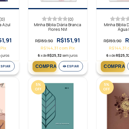
(0)
(0)
a Azul
Minha Bíblia Diária Branca
Minha Bíblia D
Flores NVI
Água 
51,91
R$151,91
R
R$159,90
R$159,90
Pix
R$144,31
com
Pix
R$144,31
 juros
6
x de
R$25,32
sem juros
6
x de
R$25,3
ESPIAR
ESPIAR
5
%
5
%
OFF
OFF