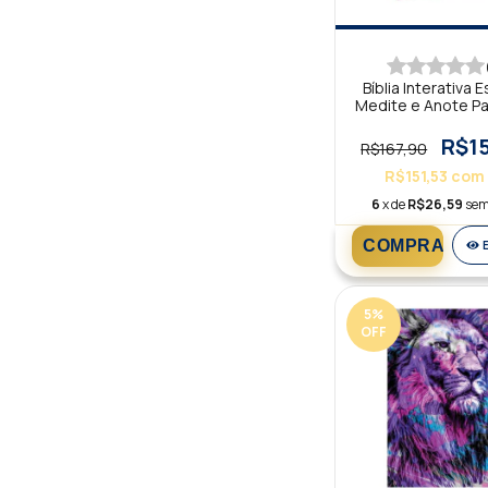
Bíblia Interativa 
Medite e Anote Pa
KJA
R$15
R$167,90
R$151,53
com
6
x de
R$26,59
sem
5
%
OFF