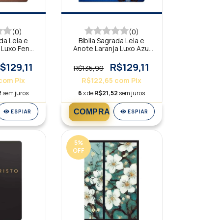
(0)
(0)
da Leia e
Bíblia Sagrada Leia e
 Luxo Fendi
Anote Laranja Luxo Azul
T
NVT
$129,11
R$129,11
R$135,90
com
Pix
R$122,65
com
Pix
2
sem juros
6
x de
R$21,52
sem juros
ESPIAR
ESPIAR
5
%
OFF