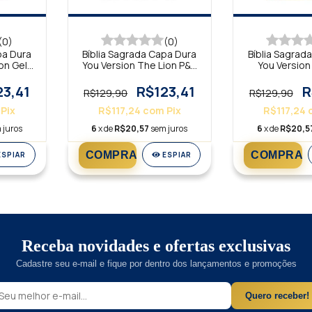
(0)
(0)
pa Dura
Bíblia Sagrada Capa Dura
Bíblia Sagrad
ion Gelo
You Version The Lion P&B
You Version
NTLH
Colorid
23,41
R$123,41
R
R$129,90
R$129,90
Pix
R$117,24
com
Pix
R$117,24
 juros
6
x de
R$20,57
sem juros
6
x de
R$20,5
ESPIAR
ESPIAR
Receba novidades e ofertas exclusivas
Cadastre seu e-mail e fique por dentro dos lançamentos e promoções
Quero receber!