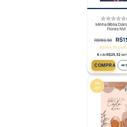
Minha Bíblia Diári
Flores NVI
R$1
R$159,90
R$144,31
com
6
x de
R$25,32
sem
5
%
OFF