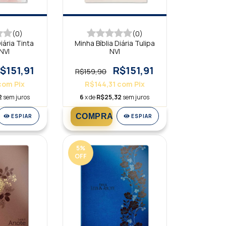
(0)
(0)
iária Tinta
Minha Bíblia Diária Tulipa
NVI
NVI
$151,91
R$151,91
R$159,90
com
Pix
R$144,31
com
Pix
2
sem juros
6
x de
R$25,32
sem juros
ESPIAR
ESPIAR
5
%
OFF