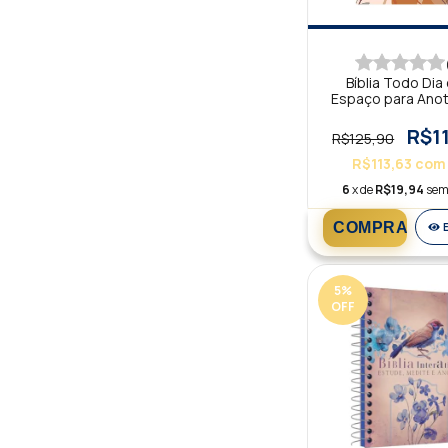
Bíblia Todo Di
Espaço para Ano
Floral AM
R$1
R$125,90
R$113,63
com
6
x de
R$19,94
sem
5
%
OFF