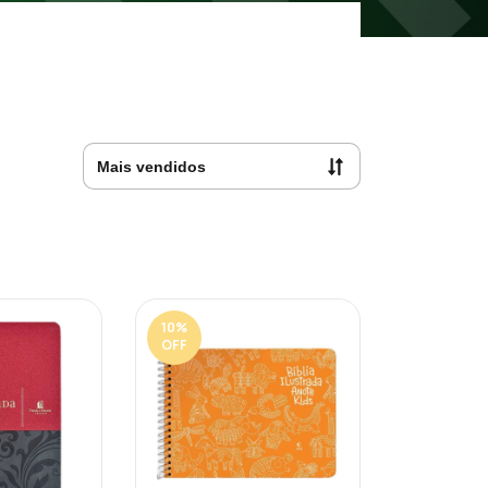
10
%
OFF