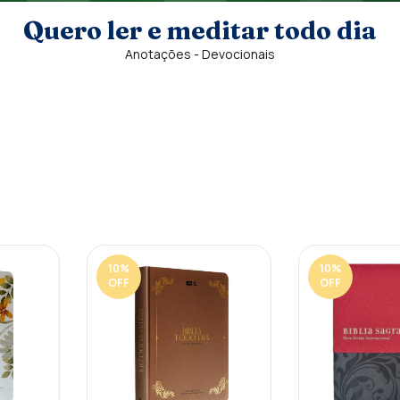
Quero ler e meditar todo dia
Anotações - Devocionais
10
%
10
%
OFF
OFF