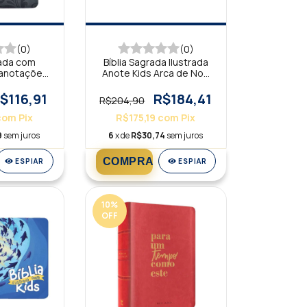
(0)
(0)
rada com
Bíblia Sagrada Ilustrada
 anotações
Anote Kids Arca de Noé
o NVI
NVT
$116,91
R$184,41
R$204,90
com
Pix
R$175,19
com
Pix
9
sem juros
6
x de
R$30,74
sem juros
ESPIAR
ESPIAR
10
%
OFF