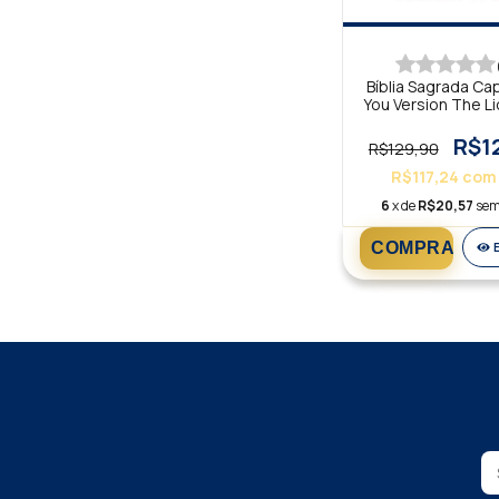
Bíblia Sagrada Ca
You Version The L
NTLH
R$1
R$129,90
R$117,24
com
6
x de
R$20,57
sem