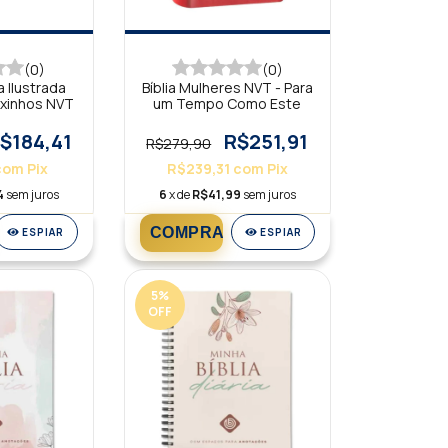
(0)
(0)
a Ilustrada
Bíblia Mulheres NVT - Para
ixinhos NVT
um Tempo Como Este
$184,41
R$251,91
R$279,90
com
Pix
R$239,31
com
Pix
4
sem juros
6
x de
R$41,99
sem juros
ESPIAR
ESPIAR
5
%
OFF