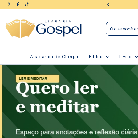
ra | Seus dados protegidos
Acabaram de Chegar
Bíblias
Livros