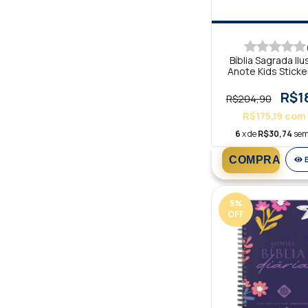
Bíblia Sagrada Il
Anote Kids Stick
R$1
R$204,90
R$175,19
com
6
x de
R$30,74
sem
5
%
OFF