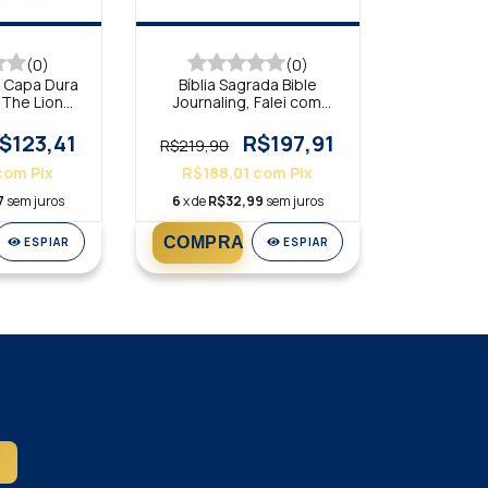
(0)
(0)
a Capa Dura
Bíblia Sagrada Bible
 The Lion
Journaling, Falei com
a NTLH
Amor, Capa Dura Marrom
NVI
$123,41
R$197,91
R$219,90
com
Pix
R$188,01
com
Pix
7
sem juros
6
x de
R$32,99
sem juros
ESPIAR
ESPIAR