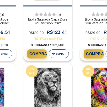
(0)
(0)
Estude,
Bíblia Sagrada Capa Dura
Bíblia Sagrad
ciência
You Version Cruz
You Version J
Vermelha NTLH
dourado
9,51
R$123,41
R
R$129,90
R$129,90
Pix
R$117,24
com
Pix
R$117,24
 juros
6
x de
R$20,57
sem juros
6
x de
R$20,5
ESPIAR
ESPIAR
5
%
5
%
OFF
OFF