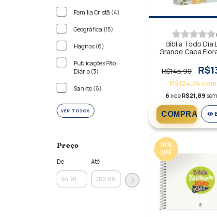
Família Cristã (4)
Geográfica (15)
Bíblia Todo Dia 
Hagnos (6)
Grande Capa Flor
AM
Publicações Pão
R$1
R$145,90
Diário (3)
R$124,74
com
Sankto (6)
6
x de
R$21,89
sem
VER TODOS
10
%
Preço
OFF
De
Até