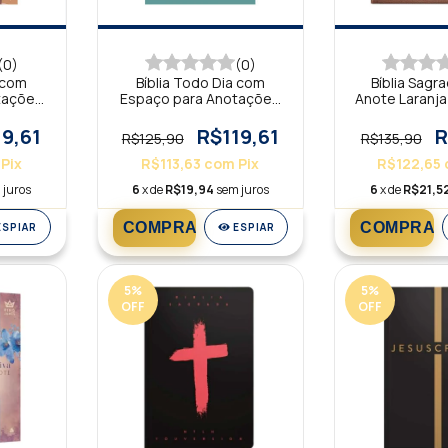
(0)
(0)
a com
Bíblia Todo Dia com
Bíblia Sagra
tações
Espaço para Anotações
Anote Laranja
Verde AM
NV
19,61
R$119,61
R
R$125,90
R$135,90
Pix
R$113,63
com
Pix
R$122,65
 juros
6
x de
R$19,94
sem juros
6
x de
R$21,5
ESPIAR
ESPIAR
5
%
5
%
OFF
OFF