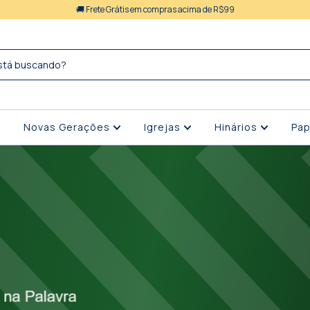
🚚 Frete Grátis em compras acima de R$99
Novas Gerações
Igrejas
Hinários
Pap