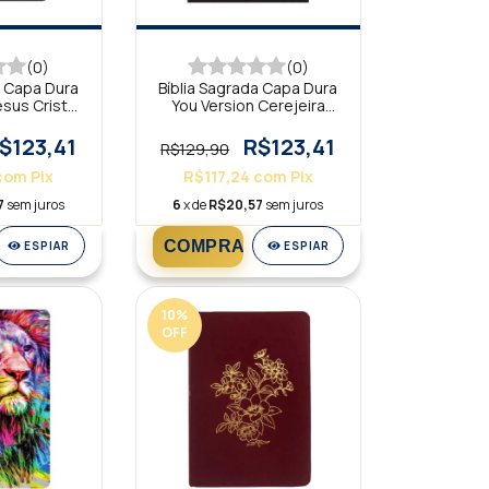
(0)
(0)
a Capa Dura
Bíblia Sagrada Capa Dura
esus Cristo
You Version Cerejeira
 NTLH
Branca NTLH
$123,41
R$123,41
R$129,90
com
Pix
R$117,24
com
Pix
7
sem juros
6
x de
R$20,57
sem juros
ESPIAR
ESPIAR
10
%
OFF