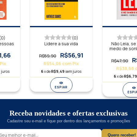
(0)
(0)
Pessoas
Lidere a sua vida
Não Leia, s
medo de son
1,66
R$56,91
R$59,90
R
R$47,90
Pix
R$54,06
com
Pix
R$38,68
 juros
6
x de
R$9,49
sem juros
6
x de
R$6,7
ESPIAR
ESPI
Receba novidades e ofertas exclusivas
Cadastre seu e-mail e fique por dentro dos lançamentos e promoções
Quero receber!