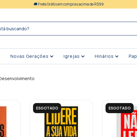
🚚 Frete Grátis em compras acima de R$99
Novas Gerações
Igrejas
Hinários
Pap
Desenvolvimento
ESGOTADO
ESGOTADO