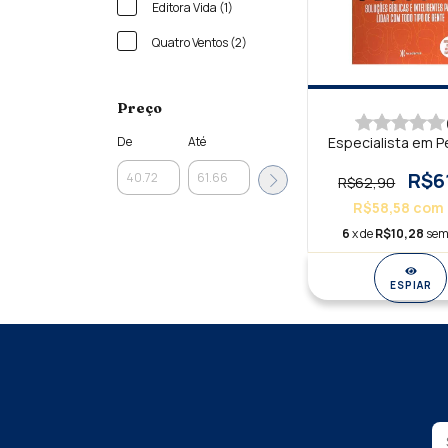
Editora Vida (1)
Quatro Ventos (2)
Preço
Especialista em 
De
Até
R$6
R$62,90
R$58,58
com
6
x de
R$10,28
sem
ESPIAR