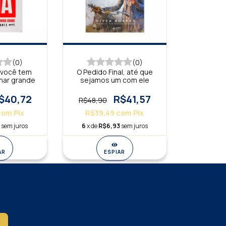
(0)
(0)
e você tem
O Pedido Final, até que
har grande
sejamos um com ele
$40,72
R$41,57
R$48,90
com
Pix
R$39,49
com
Pix
9
sem juros
6
x de
R$6,93
sem juros
AR
ESPIAR