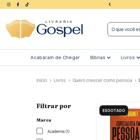
ra | Seus dados protegidos
Acabaram de Chegar
Bíblias
Livros
Início
>
Livros
>
Quero crescer como pessoa
>
Filtrar por
ESGOTADO
Marca
Academia (1)