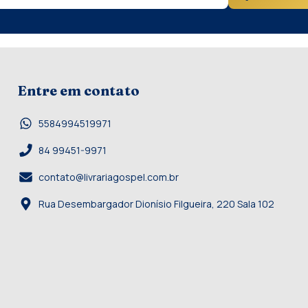
Entre em contato
5584994519971
84 99451-9971
contato@livrariagospel.com.br
Rua Desembargador Dionísio Filgueira, 220 Sala 102