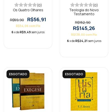
(0)
(0)
Os Quatro Olhares
Teologia do Novo
Testamento
R$56,91
R$59,90
R$152,90
R$54,06
com
Pix
R$145,26
6
x de
R$9,49
sem juros
R$138,00
com
Pix
6
x de
R$24,21
sem juros
ESGOTADO
ESGOTADO