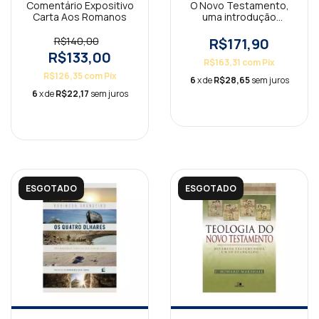
Comentário Expositivo
O Novo Testamento,
Carta Aos Romanos
uma introdução
histórica
R$140,00
R$171,90
R$133,00
R$163,31
com
Pix
R$126,35
com
Pix
6
x de
R$28,65
sem juros
6
x de
R$22,17
sem juros
ESGOTADO
ESGOTADO