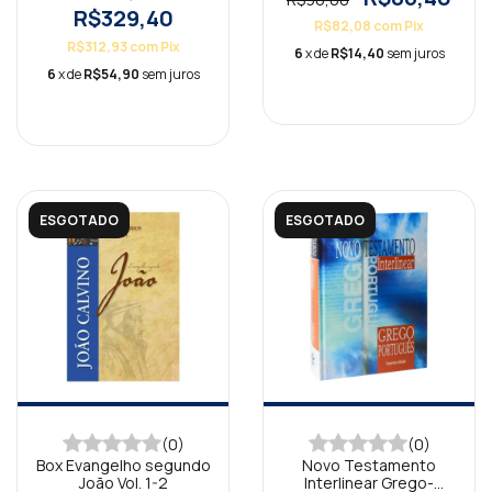
R$329,40
R$82,08
com
Pix
R$312,93
com
Pix
6
x de
R$14,40
sem juros
6
x de
R$54,90
sem juros
ESGOTADO
ESGOTADO
(0)
(0)
Box Evangelho segundo
Novo Testamento
João Vol. 1-2
Interlinear Grego-