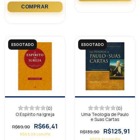
ESGOTADO
ESGOTADO
(0)
(0)
O Espírito na Igreja
Uma Teologia de Paulo
e Suas Cartas
R$66,41
R$69,90
R$125,91
R$139,90
R$63,09
com
Pix
R$119,61
com
Pix