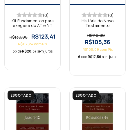
(0)
(0)
Kit Fundamentos para
História do Novo
exegese do AT e NT
Testamento
R$123,41
R$110,90
R$139,90
R$105,36
R$117,24
com
Pix
R$100,09
com
Pix
6
x de
R$20,57
sem juros
6
x de
R$17,56
sem juros
ESGOTADO
ESGOTADO