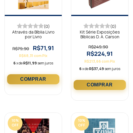
(0)
(0)
Através da Bíblia Livro
Kit Série Exposições
por Livro
Bíblicas D. A. Carson
R$71,91
R$249,90
R$79,90
R$224,91
R$68,31
com
Pix
R$213,66
com
Pix
6
x de
R$11,99
sem juros
6
x de
R$37,49
sem juros
10
%
10
%
OFF
OFF