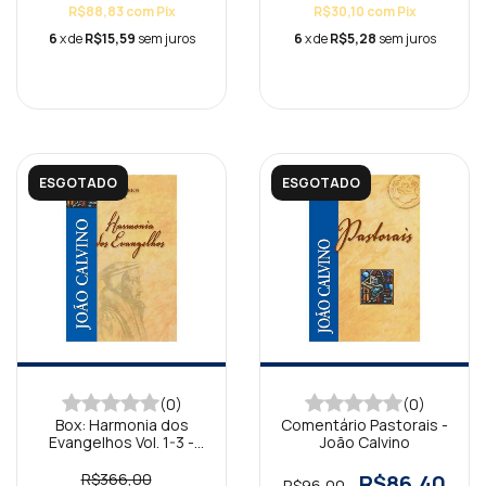
R$88,83
com
Pix
R$30,10
com
Pix
6
x de
R$15,59
sem juros
6
x de
R$5,28
sem juros
ESGOTADO
ESGOTADO
(0)
(0)
Box: Harmonia dos
Comentário Pastorais -
Evangelhos Vol. 1-3 -
João Calvino
João Calvino
R$366,00
R$86,40
R$96,00