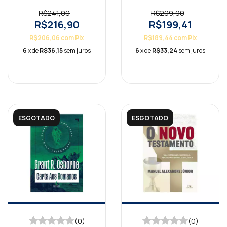
Português
R$241,00
R$209,90
R$216,90
R$199,41
R$206,06
com
Pix
R$189,44
com
Pix
6
x de
R$36,15
sem juros
6
x de
R$33,24
sem juros
ESGOTADO
ESGOTADO
(0)
(0)