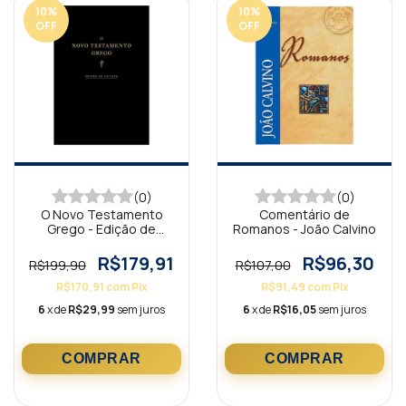
10
%
10
%
OFF
OFF
(0)
(0)
O Novo Testamento
Comentário de
Grego - Edição de
Romanos - João Calvino
Leitura
R$179,91
R$96,30
R$199,90
R$107,00
R$170,91
com
Pix
R$91,49
com
Pix
6
x de
R$29,99
sem juros
6
x de
R$16,05
sem juros