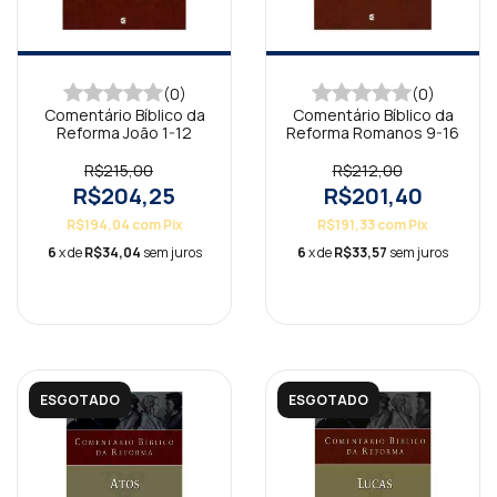
(0)
(0)
Comentário Bíblico da
Comentário Bíblico da
Reforma João 1-12
Reforma Romanos 9-16
R$215,00
R$212,00
R$204,25
R$201,40
R$194,04
com
Pix
R$191,33
com
Pix
6
x de
R$34,04
sem juros
6
x de
R$33,57
sem juros
ESGOTADO
ESGOTADO