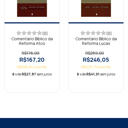
(0)
(0)
Comentário Bíblico da
Comentário Bíblico da
Reforma Atos
Reforma Lucas
R$176,00
R$259,00
R$167,20
R$246,05
R$158,84
com
Pix
R$233,75
com
Pix
6
x de
R$27,87
sem juros
6
x de
R$41,01
sem juros