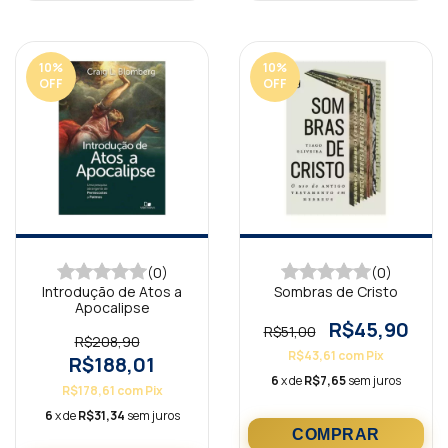
10
%
10
%
OFF
OFF
(0)
(0)
Introdução de Atos a
Sombras de Cristo
Apocalipse
R$45,90
R$51,00
R$208,90
R$43,61
com
Pix
R$188,01
6
x de
R$7,65
sem juros
R$178,61
com
Pix
6
x de
R$31,34
sem juros