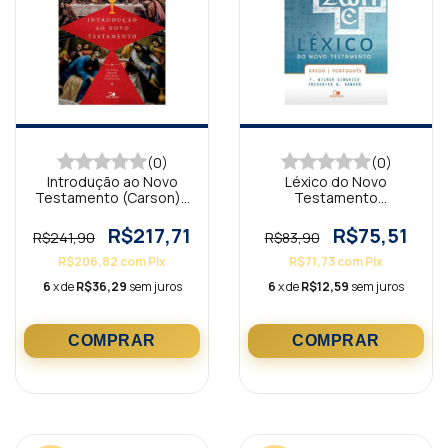
(0)
(0)
Introdução ao Novo
Léxico do Novo
Testamento (Carson) -
Testamento
2ª Ed. revisada e
Grego/Português
ampliada
R$217,71
R$75,51
R$241,90
R$83,90
R$206,82
com
Pix
R$71,73
com
Pix
6
x de
R$36,29
sem juros
6
x de
R$12,59
sem juros