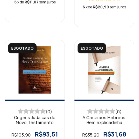
6
x de
R$11,07
sem juros
6
x de
R$20,99
sem juros
ESGOTADO
ESGOTADO
(0)
(0)
Origens Judaicas do
A Carta aos Hebreus.
Novo Testamento
Bem explicadinha
R$93,51
R$31,68
R$103,90
R$35,20