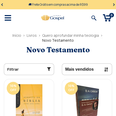
🚚 Frete Grátis em compras acima de R$99
0
Início
>
Livros
>
Quero aprofundar minha teologia
>
Novo Testamento
Novo Testamento
Filtrar
10
%
10
%
OFF
OFF