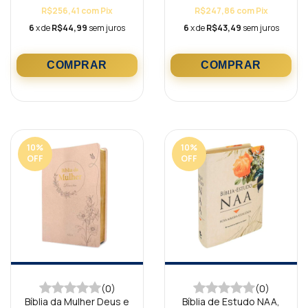
R$256,41
com
Pix
R$247,86
com
Pix
6
x de
R$44,99
sem juros
6
x de
R$43,49
sem juros
10
%
10
%
OFF
OFF
(0)
(0)
Bíblia da Mulher Deus e
Bíblia de Estudo NAA,