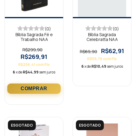
(0)
(0)
Bíblia Sagrada Fé e
Bíblia Sagrada
Trabalho NAA
Celebratta NAA
R$299,90
R$62,91
R$69,90
R$269,91
R$59,76
com
Pix
R$256,41
com
Pix
6
x de
R$10,49
sem juros
6
x de
R$44,99
sem juros
ESGOTADO
ESGOTADO