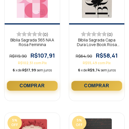
(0)
(0)
Bíblia Sagrada 365 NAA
Bíblia Sagrada Capa
Rosa Feminina
Dura Love Book Rosa
NAA JesusCopy
R$107,91
R$58,41
R$119,90
R$64,90
R$102,51
com
Pix
R$55,49
com
Pix
6
x de
R$17,99
sem juros
6
x de
R$9,74
sem juros
5
%
5
%
OFF
OFF