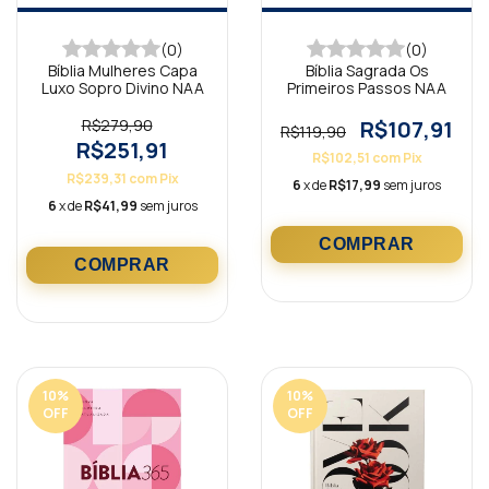
(0)
(0)
Bíblia Mulheres Capa
Bíblia Sagrada Os
Luxo Sopro Divino NAA
Primeiros Passos NAA
R$279,90
R$107,91
R$119,90
R$251,91
R$102,51
com
Pix
R$239,31
com
Pix
6
x de
R$17,99
sem juros
6
x de
R$41,99
sem juros
10
%
10
%
OFF
OFF