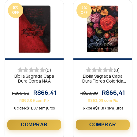
5
%
5
%
OFF
OFF
(0)
(0)
Bíblia Sagrada Capa
Bíblia Sagrada Capa
Dura Coroa NAA
Dura Flores Colorida
NAA
R$66,41
R$66,41
R$69,90
R$69,90
R$63,09
com
Pix
R$63,09
com
Pix
6
x de
R$11,07
sem juros
6
x de
R$11,07
sem juros