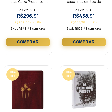
elas Caixa Presente -
capa lírica em tecido
Champagne
R$329,90
R$509,90
R$296,91
R$458,91
R$282,06
com
Pix
R$435,96
com
Pix
6
x de
R$49,49
sem juros
6
x de
R$76,49
sem juros
10
%
10
%
OFF
OFF