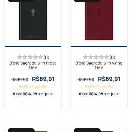
(0)
(0)
Bíblia Sagrada Slim Preta
Bíblia Sagrada Slim Vinho
NAA
NAA
R$89,91
R$89,91
R$99,90
R$99,90
R$85,41
com
Pix
R$85,41
com
Pix
6
x de
R$14,99
sem juros
6
x de
R$14,99
sem juros