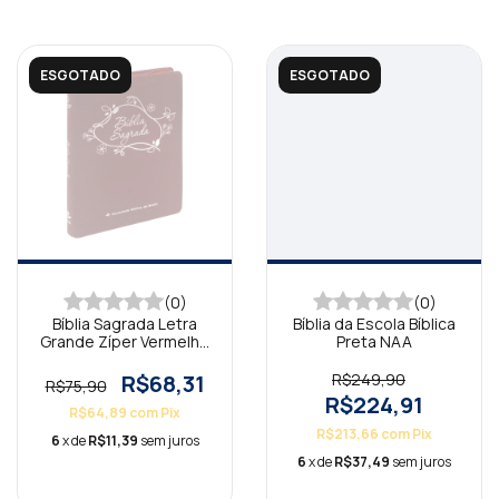
ESGOTADO
ESGOTADO
(0)
(0)
Bíblia Sagrada Letra
Bíblia da Escola Bíblica
Grande Zíper Vermelho
Preta NAA
NAA
R$68,31
R$249,90
R$75,90
R$224,91
R$64,89
com
Pix
R$213,66
com
Pix
6
x de
R$11,39
sem juros
6
x de
R$37,49
sem juros