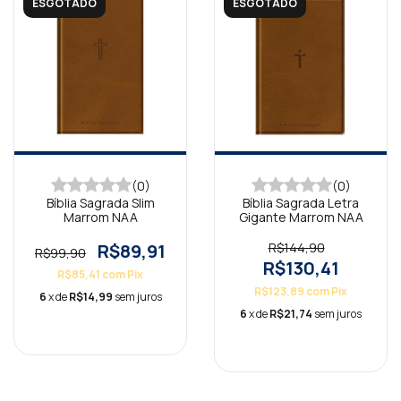
ESGOTADO
ESGOTADO
(0)
(0)
Bíblia Sagrada Slim
Bíblia Sagrada Letra
Marrom NAA
Gigante Marrom NAA
R$89,91
R$144,90
R$99,90
R$130,41
R$85,41
com
Pix
R$123,89
com
Pix
6
x de
R$14,99
sem juros
6
x de
R$21,74
sem juros