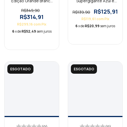
Edição Grande Branca
Supergigante Azul e
NAA
Rosa NAA
R$349,90
R$125,91
R$139,90
R$314,91
R$119,61
com
Pix
R$299,16
com
Pix
6
x de
R$20,99
sem juros
6
x de
R$52,49
sem juros
ESGOTADO
ESGOTADO
(0)
(0)