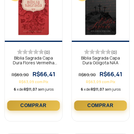
(0)
(0)
Bíblia Sagrada Capa
Bíblia Sagrada Capa
Dura Flores Vermelha
Dura Gólgota NAA
NAA
R$66,41
R$66,41
R$69,90
R$69,90
R$63,09
com
Pix
R$63,09
com
Pix
6
x de
R$11,07
sem juros
6
x de
R$11,07
sem juros