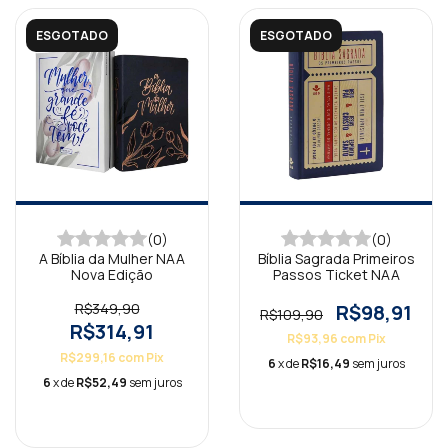
ESGOTADO
ESGOTADO
(0)
(0)
A Bíblia da Mulher NAA
Bíblia Sagrada Primeiros
Nova Edição
Passos Ticket NAA
R$349,90
R$98,91
R$109,90
R$314,91
R$93,96
com
Pix
R$299,16
com
Pix
6
x de
R$16,49
sem juros
6
x de
R$52,49
sem juros