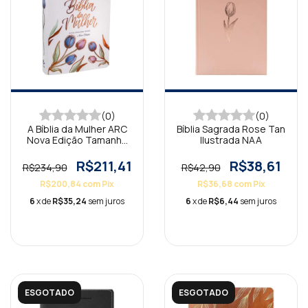
(0)
(0)
A Bíblia da Mulher ARC
Bíblia Sagrada Rose Tan
Nova Edição Tamanho
Ilustrada NAA
portátil Branca
R$211,41
R$38,61
R$234,90
R$42,90
R$200,84
com
Pix
R$36,68
com
Pix
6
x de
R$35,24
sem juros
6
x de
R$6,44
sem juros
ESGOTADO
ESGOTADO