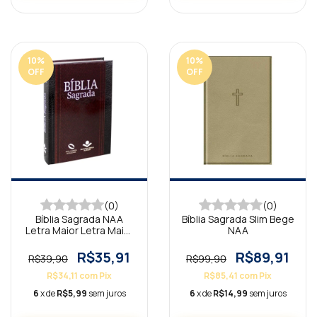
10
%
10
%
OFF
OFF
(0)
(0)
Bíblia Sagrada NAA
Bíblia Sagrada Slim Bege
Letra Maior Letra Maior
NAA
SBB
R$35,91
R$89,91
R$39,90
R$99,90
R$34,11
com
Pix
R$85,41
com
Pix
6
x de
R$5,99
sem juros
6
x de
R$14,99
sem juros