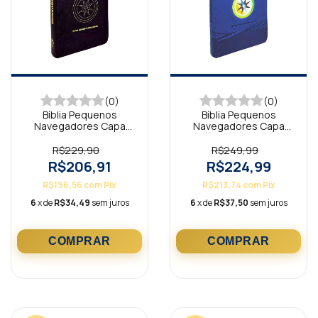
(0)
(0)
Bíblia Pequenos
Bíblia Pequenos
Navegadores Capa
Navegadores Capa
Luxo Preta NAA
Luxo Azul NAA
R$229,90
R$249,99
R$206,91
R$224,99
R$196,56
com
Pix
R$213,74
com
Pix
6
x de
R$34,49
sem juros
6
x de
R$37,50
sem juros