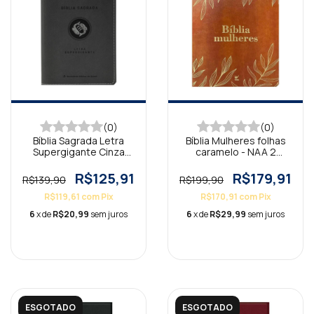
(0)
(0)
Bíblia Sagrada Letra
Bíblia Mulheres folhas
Supergigante Cinza
caramelo - NAA 2
NAA
coluna
R$125,91
R$179,91
R$139,90
R$199,90
R$119,61
com
Pix
R$170,91
com
Pix
6
x de
R$20,99
sem juros
6
x de
R$29,99
sem juros
ESGOTADO
ESGOTADO