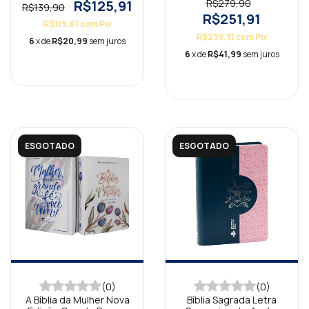
R$125,91
R$279,90
R$139,90
R$251,91
R$119,61
com
Pix
R$239,31
com
Pix
6
x de
R$20,99
sem juros
6
x de
R$41,99
sem juros
ESGOTADO
ESGOTADO
(0)
(0)
A Bíblia da Mulher Nova
Bíblia Sagrada Letra