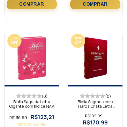
10
%
10
%
OFF
OFF
(0)
(0)
Bíblia Sagrada Letra
Bíblia Sagrada com
Gigante com Índice NAA
Harpa Cristã Letra
Gigante Vinho NAA
R$123,21
R$189,99
R$136,90
R$170,99
R$117,05
com
Pix