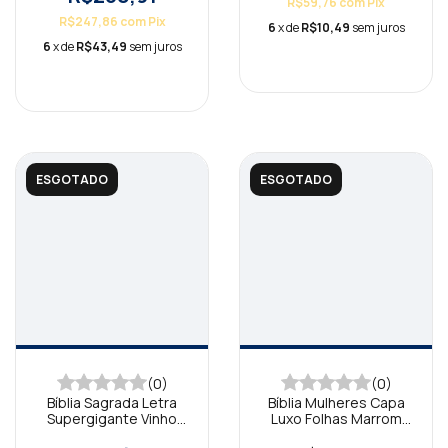
R$59,76
com
Pix
R$247,86
com
Pix
6
x de
R$10,49
sem juros
6
x de
R$43,49
sem juros
ESGOTADO
ESGOTADO
(0)
(0)
Bíblia Sagrada Letra
Bíblia Mulheres Capa
Supergigante Vinho
Luxo Folhas Marrom
Folhas NAA
NAA