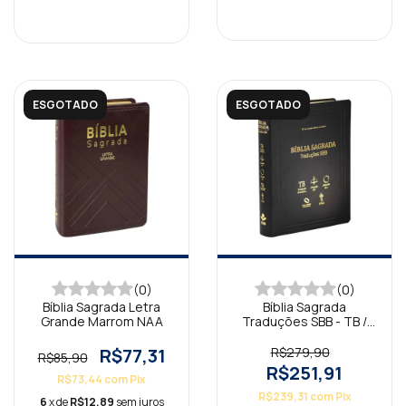
ESGOTADO
ESGOTADO
(0)
(0)
Bíblia Sagrada Letra
Bíblia Sagrada
Grande Marrom NAA
Traduções SBB - TB /
ARC / RA / NAA / NTLH
R$77,31
R$279,90
R$85,90
R$251,91
R$73,44
com
Pix
R$239,31
com
Pix
6
x de
R$12,89
sem juros