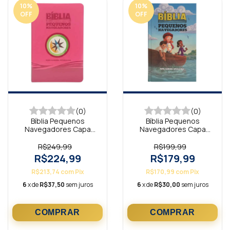
10
%
10
%
OFF
OFF
(0)
(0)
Bíblia Pequenos
Bíblia Pequenos
Navegadores Capa
Navegadores Capa
Luxo Pink NAA
Dura NAA
R$249,99
R$199,99
R$224,99
R$179,99
R$213,74
com
Pix
R$170,99
com
Pix
6
x de
R$37,50
sem juros
6
x de
R$30,00
sem juros