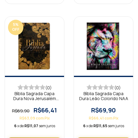
5
%
OFF
(0)
(0)
Bíblia Sagrada Capa
Bíblia Sagrada Capa
Dura Nova Jerusalém
Dura Leão Colorido NAA
NAA
R$66,41
R$69,90
R$69,90
R$63,09
com
Pix
R$66,41
com
Pix
6
x de
R$11,07
sem juros
6
x de
R$11,65
sem juros