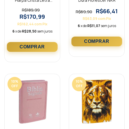
Harpa Cristã Letra
Dura Florescer NAA
Gigante Preta NAA
R$189,99
R$66,41
R$69,90
R$170,99
R$63,09
com
Pix
R$162,44
com
Pix
6
x de
R$11,07
sem juros
6
x de
R$28,50
sem juros
10
%
10
%
OFF
OFF