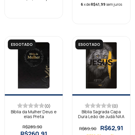
6
x de
R$41,99
sem juros
ESGOTADO
ESGOTADO
(0)
(0)
Bíblia da Mulher Deus e
Bíblia Sagrada Capa
elas Preta
Dura Leão de Judá NAA
R$289,90
R$62,91
R$69,90
R$260,91