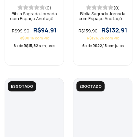
(0)
(0)
Bíblia Sagrada Jornada
Bíblia Sagrada Jornada
com Espaço Anotações
com Espaço Anotações
Floral NAA
Tecido Rosas NAA
R$94,91
R$132,91
R$99,90
R$139,90
R$90,16
com
Pix
R$126,26
com
Pix
6
x de
R$15,82
sem juros
6
x de
R$22,15
sem juros
ESGOTADO
ESGOTADO