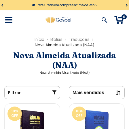
🚚 Frete Grátis em compras acima de R$99
0
Início
>
Bíblias
>
Traduções
>
Nova Almeida Atualizada (NAA)
Nova Almeida Atualizada
(NAA)
Nova Almeida Atualizada (NAA)
Filtrar
10
%
10
%
OFF
OFF