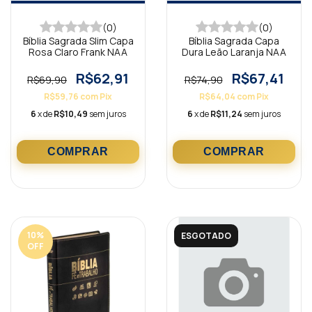
(0)
(0)
Bíblia Sagrada Slim Capa
Bíblia Sagrada Capa
Rosa Claro Frank NAA
Dura Leão Laranja NAA
R$62,91
R$67,41
R$69,90
R$74,90
R$59,76
com
Pix
R$64,04
com
Pix
6
x de
R$10,49
sem juros
6
x de
R$11,24
sem juros
10
%
ESGOTADO
OFF