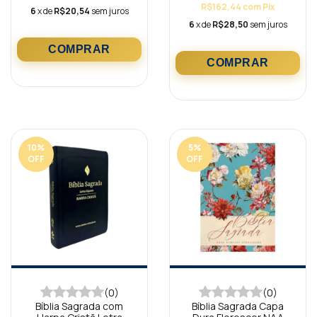
R$162,44
com
Pix
6
x de
R$20,54
sem juros
6
x de
R$28,50
sem juros
10
%
5
%
OFF
OFF
(0)
(0)
Bíblia Sagrada com
Bíblia Sagrada Capa