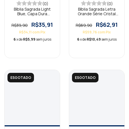
(0)
(0)
Bíblia Sagrada Light
Bíblia Sagrada Letra
Blue, Capa Dura
Grande Série Cristal
Ilustrada, Flower NAA
ARA
R$35,91
R$62,91
R$39,90
R$69,90
R$34,11
com
Pix
R$59,76
com
Pix
6
x de
R$5,99
sem juros
6
x de
R$10,49
sem juros
ESGOTADO
ESGOTADO