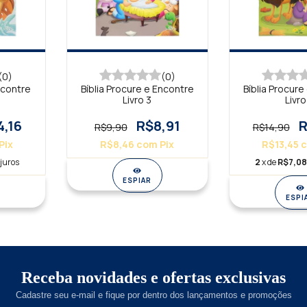
(0)
(0)
ncontre
Bíblia Procure e Encontre
Bíblia Procure
Livro 3
Livro
4,16
R$8,91
R
R$9,90
R$14,90
Pix
R$8,46
com
Pix
R$13,45
juros
2
x de
R$7,0
ESPIAR
ESPI
Receba novidades e ofertas exclusivas
Cadastre seu e-mail e fique por dentro dos lançamentos e promoções