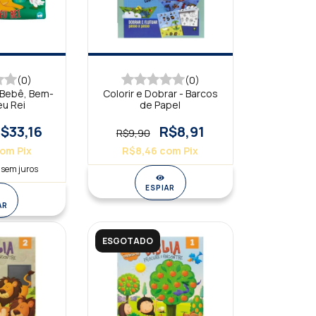
(0)
(0)
 Bebê, Bem-
Colorir e Dobrar - Barcos
eu Rei
de Papel
$33,16
R$8,91
R$9,90
com
Pix
R$8,46
com
Pix
sem juros
ESPIAR
AR
ESGOTADO