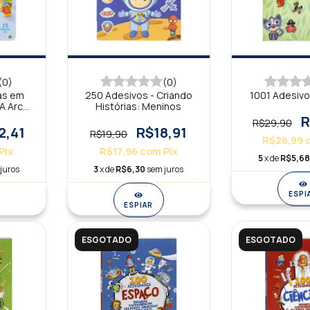
(0)
(0)
cas em
250 Adesivos - Criando
1001 Adesivo
A Arca
Histórias: Meninos
R
R$29,90
2,41
R$18,91
R$19,90
R$26,99
Pix
R$17,96
com
Pix
5
x de
R$5,68
juros
3
x de
R$6,30
sem juros
ESPI
ESPIAR
ESGOTADO
ESGOTADO