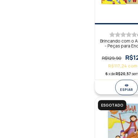
Brincando com o A
- Peças para Enc
R$1
R$129,90
R$117,24
com
6
x de
R$20,57
sem
ESPIAR
ESGOTADO