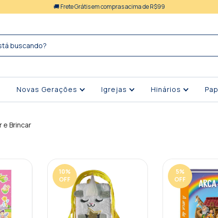
🚚 Frete Grátis em compras acima de R$99
Novas Gerações
Igrejas
Hinários
Pap
r e Brincar
10
%
5
%
OFF
OFF