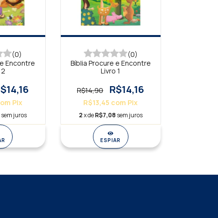
(0)
(0)
 e Encontre
Bíblia Procure e Encontre
 2
Livro 1
$14,16
R$14,16
R$14,90
com
Pix
R$13,45
com
Pix
8
sem juros
2
x de
R$7,08
sem juros
AR
ESPIAR