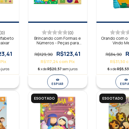
(0)
(0)
lfabeto
Brincando com Formas e
Orando com o
aixar
Números - Peças para
Vindo M
Encaixar
23,41
R$123,41
R
R$129,90
R$34,90
Pix
R$117,24
com
Pix
R$31,50
 juros
6
x de
R$20,57
sem juros
6
x de
R$5,53
ESPIAR
ESPI
ESGOTADO
ESGOTADO