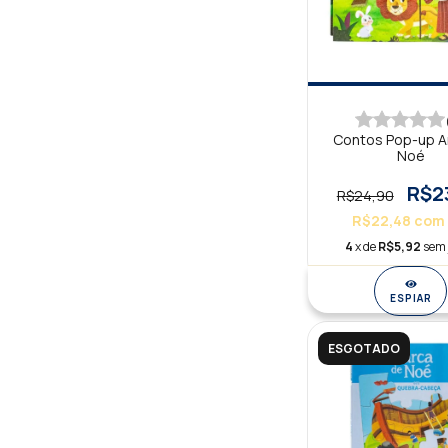
Contos Pop-up A
Noé
R$2
R$24,90
R$22,48
com
4
x de
R$5,92
sem 
ESPIAR
ESGOTADO