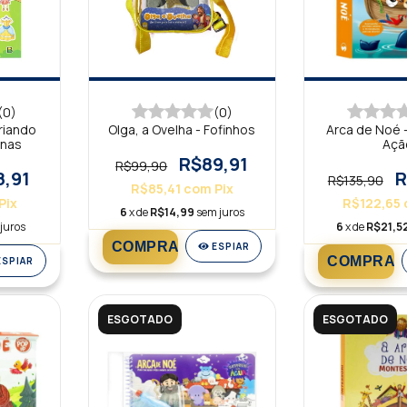
(0)
(0)
riando
Olga, a Ovelha - Fofinhos
Arca de Noé -
inas
Açã
R$89,91
R$99,90
8,91
R
R$135,90
R$85,41
com
Pix
Pix
R$122,65
6
x de
R$14,99
sem juros
juros
6
x de
R$21,5
ESPIAR
ESPIAR
ESGOTADO
ESGOTADO