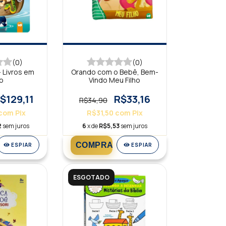
(0)
(0)
 Livros em
Orando com o Bebê, Bem-
o
Vindo Meu Filho
$129,11
R$33,16
R$34,90
com
Pix
R$31,50
com
Pix
2
sem juros
6
x de
R$5,53
sem juros
ESPIAR
ESPIAR
ESGOTADO