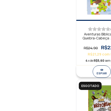
Aventuras Bíbli
Quebra-Cabeça: 
de Noé
R$2
R$24,90
R$21,29
com
4
x de
R$5,60
sem 
ESPIAR
ESGOTADO