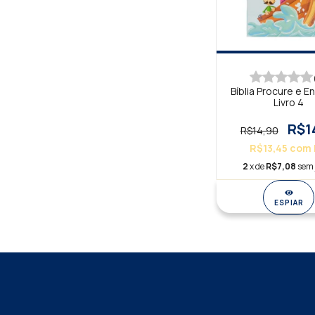
Bíblia Procure e E
Livro 4
R$1
R$14,90
R$13,45
com
2
x de
R$7,08
sem 
ESPIAR