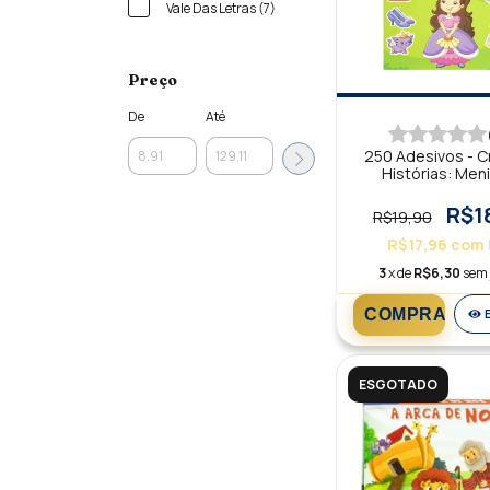
Vale Das Letras (7)
Preço
De
Até
250 Adesivos - C
Histórias: Men
R$1
R$19,90
R$17,96
com
3
x de
R$6,30
sem 
ESGOTADO