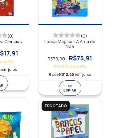
(0)
(0)
s: Ciências
Lousa Mágica - A Arca de
Noé
$17,91
R$75,91
R$79,90
com
Pix
R$72,11
com
Pix
sem juros
6
x de
R$12,65
sem juros
AR
ESPIAR
ESGOTADO