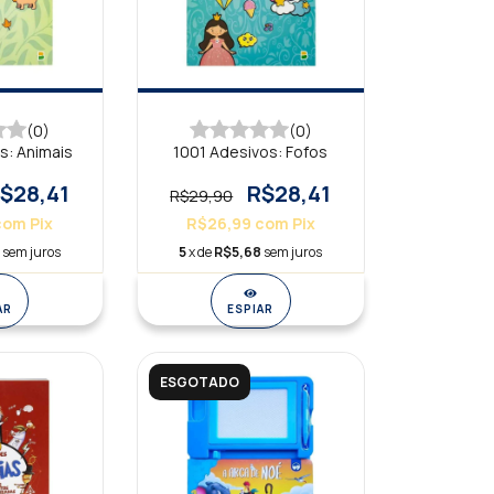
(0)
(0)
s: Animais
1001 Adesivos: Fofos
$28,41
R$28,41
R$29,90
com
Pix
R$26,99
com
Pix
sem juros
5
x de
R$5,68
sem juros
AR
ESPIAR
ESGOTADO