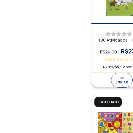
100 Atividades: H
R$2
R$24,90
R$22,48
com
4
x de
R$5,92
sem 
ESPIAR
ESGOTADO