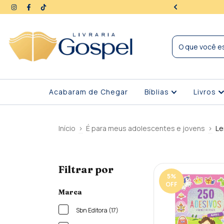
ra | Seus dados protegidos
Acabaram de Chegar
Bíblias
Livros
Início
>
É para meus adolescentes e jovens
>
Le
Filtrar por
5
%
OFF
Marca
Sbn Editora (17)