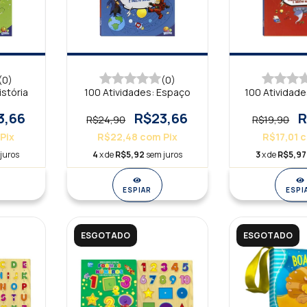
(0)
(0)
istória
100 Atividades: Espaço
100 Atividade
3,66
R$23,66
R
R$24,90
R$19,90
Pix
R$22,48
com
Pix
R$17,01
juros
4
x de
R$5,92
sem juros
3
x de
R$5,97
ESPIAR
ESPI
ESGOTADO
ESGOTADO