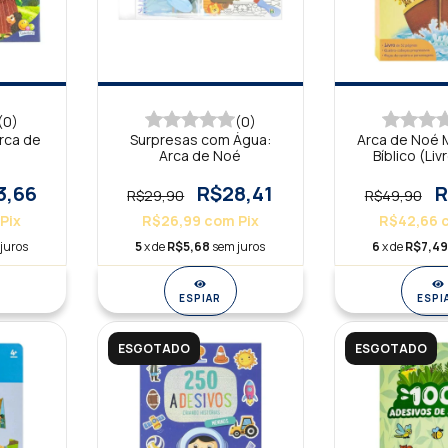
(0)
(0)
rca de
Surpresas com Água:
Arca de Noé 
Arca de Noé
Bíblico (Li
3,66
R$28,41
R
R$29,90
R$49,90
Pix
R$26,99
com
Pix
R$42,66
juros
5
x de
R$5,68
sem juros
6
x de
R$7,4
ESPIAR
ESPI
ESGOTADO
ESGOTADO