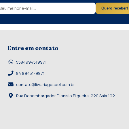
Quero receber!
Entre em contato
5584994519971
84 99451-9971
contato@livrariagospel.com.br
Rua Desembargador Dionísio Filgueira, 220 Sala 102