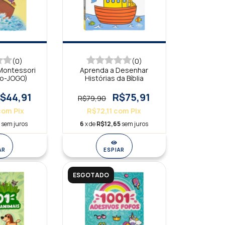
(0)
(0)
Montessori
Aprenda a Desenhar
vro-JOGO)
Histórias da Bíblia
$44,91
R$75,91
R$79,90
com
Pix
R$72,11
com
Pix
9
sem juros
6
x de
R$12,65
sem juros
AR
ESPIAR
ESGOTADO