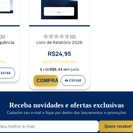
(0)
(0)
quência
Livro de Relatório 2026
R$24,95
Pix
R$23,70
com
Pix
4
x de
R$6,24
sem juros
ESPIAR
ESPIAR
Receba novidades e ofertas exclusivas
Cadastre seu e-mail e fique por dentro dos lançamentos e promoções
Quero receber!