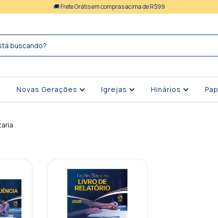
🚚 Frete Grátis em compras acima de R$99
Novas Gerações
Igrejas
Hinários
Pap
aria