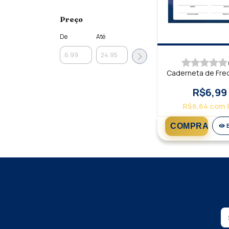
Preço
De
Até
Caderneta de Fre
R$6,99
R$6,64
com