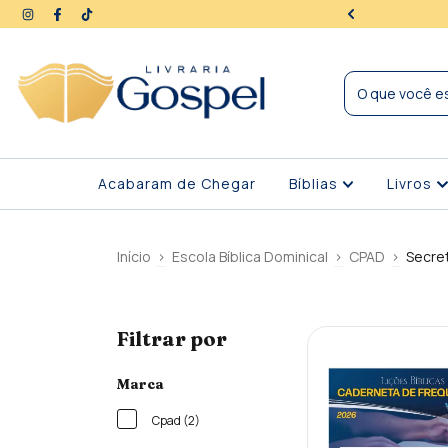
ra | Seus dados protegidos
Acabaram de Chegar
Bíblias
Livros
Início
>
Escola Bíblica Dominical
>
CPAD
>
Secret
Filtrar por
Marca
Cpad (2)