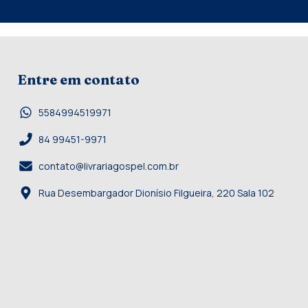
Entre em contato
5584994519971
84 99451-9971
contato@livrariagospel.com.br
Rua Desembargador Dionísio Filgueira, 220 Sala 102