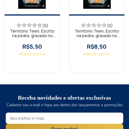
(0)
(0)
Território Teen, Escrito
Território Teen, Escrito
na pedra, gravado no
na pedra, gravado no
coração Aluno
coração Professor
R$5,50
R$8,50
R$5,23
com
Pix
R$8,08
com
Pix
Receba novidades e ofertas exclusivas
Cadastre seu e-mail e fique por dentro dos lançamentos e promoções
Quero receber!