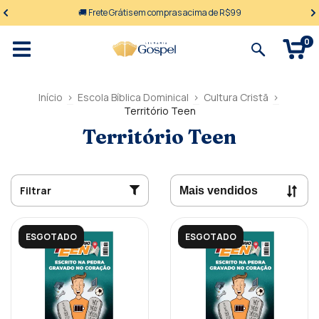
🚚 Frete Grátis em compras acima de R$99
0
Início
>
Escola Bíblica Dominical
>
Cultura Cristã
>
Território Teen
Território Teen
Filtrar
ESGOTADO
ESGOTADO