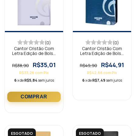
(0)
(0)
Cantor Cristão Com
Cantor Cristão Com
Letra Edição de Bolso
Letra Edição de Bolso
Candy Lilás
Azul Luxo
R$35,01
R$44,91
R$38,90
R$49,90
R$33,26
com
Pix
R$42,66
com
Pix
6
x de
R$5,84
sem juros
6
x de
R$7,49
sem juros
ESGOTADO
ESGOTADO