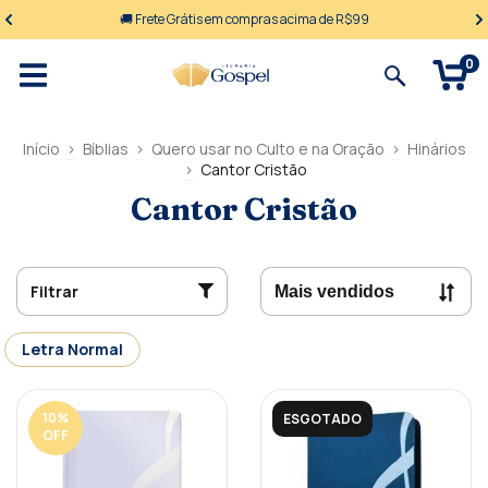
🚚 Frete Grátis em compras acima de R$99
0
Início
>
Bíblias
>
Quero usar no Culto e na Oração
>
Hinários
>
Cantor Cristão
Cantor Cristão
Filtrar
Letra Normal
10
%
ESGOTADO
OFF