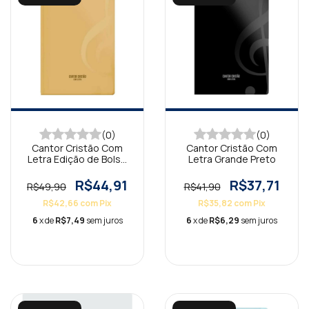
(0)
(0)
Cantor Cristão Com
Cantor Cristão Com
Letra Edição de Bolso
Letra Grande Preto
Caramelo Luxo
R$44,91
R$37,71
R$49,90
R$41,90
R$42,66
com
Pix
R$35,82
com
Pix
6
x de
R$7,49
sem juros
6
x de
R$6,29
sem juros