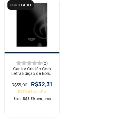
ESGOTADO
(0)
Cantor Cristão Com
Letra Edição de Bolso
Preto
R$32,31
R$35,90
R$30,69
com
Pix
6
x de
R$5,39
sem juros