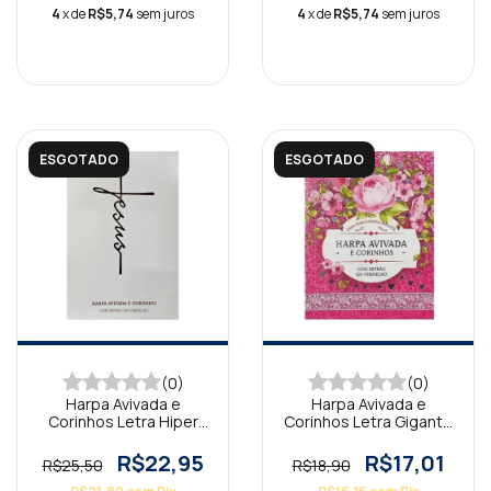
4
x de
R$5,74
sem juros
4
x de
R$5,74
sem juros
ESGOTADO
ESGOTADO
(0)
(0)
Harpa Avivada e
Harpa Avivada e
Corinhos Letra Hiper
Corinhos Letra Gigante
Gigante Brochura Jesus
Brochura Floral Rosa
Branca
R$22,95
R$17,01
R$25,50
R$18,90