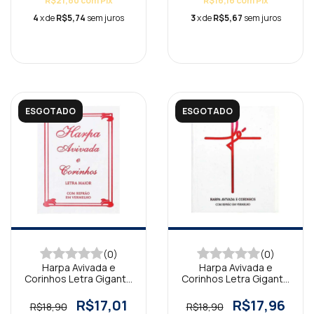
R$21,80
com
Pix
R$16,16
com
Pix
4
x de
R$5,74
sem juros
3
x de
R$5,67
sem juros
ESGOTADO
ESGOTADO
(0)
(0)
Harpa Avivada e
Harpa Avivada e
Corinhos Letra Gigante
Corinhos Letra Gigante
Brochura Tradicional
Brochura Fé Branca
Branca
R$17,01
R$17,96
R$18,90
R$18,90