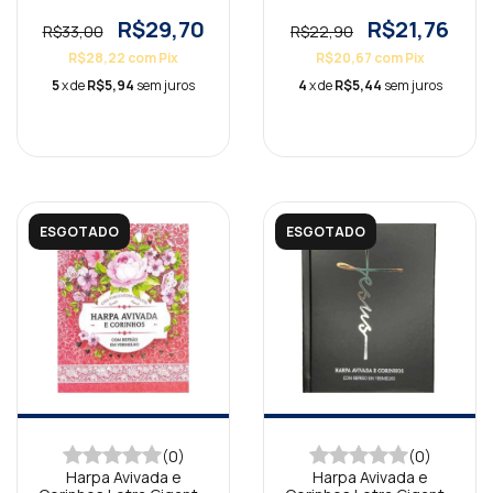
Capa Dura Tradicional
Capa Dura Floral Lilás
Preta
R$29,70
R$21,76
R$33,00
R$22,90
R$28,22
com
Pix
R$20,67
com
Pix
5
x de
R$5,94
sem juros
4
x de
R$5,44
sem juros
ESGOTADO
ESGOTADO
(0)
(0)
Harpa Avivada e
Harpa Avivada e