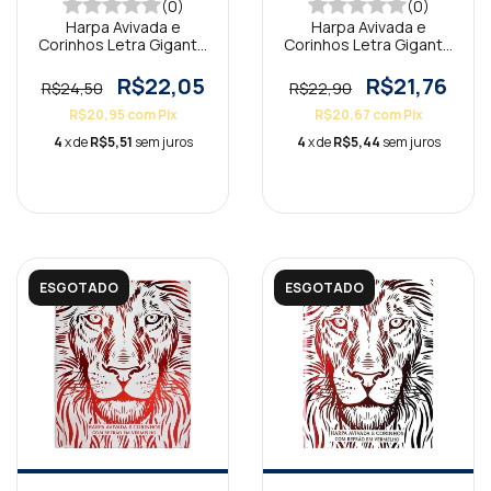
(0)
(0)
Harpa Avivada e
Harpa Avivada e
Corinhos Letra Gigante
Corinhos Letra Gigante
Capa Dura Tradicional
Capa Dura Fé Preta
Branca
R$22,05
R$21,76
R$24,50
R$22,90
R$20,95
com
Pix
R$20,67
com
Pix
4
x de
R$5,51
sem juros
4
x de
R$5,44
sem juros
ESGOTADO
ESGOTADO