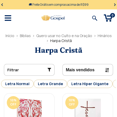
🚚 Frete Grátis em compras acima de R$99
0
Início
>
Bíblias
>
Quero usar no Culto e na Oração
>
Hinários
>
Harpa Cristã
Harpa Cristã
Filtrar
Letra Normal
Letra Grande
Letra Hiper Gigante
10
%
10
%
OFF
OFF