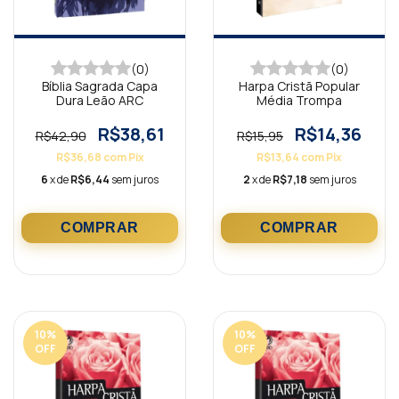
(0)
(0)
Bíblia Sagrada Capa
Harpa Cristã Popular
Dura Leão ARC
Média Trompa
R$38,61
R$14,36
R$42,90
R$15,95
R$36,68
com
Pix
R$13,64
com
Pix
6
x de
R$6,44
sem juros
2
x de
R$7,18
sem juros
10
%
10
%
OFF
OFF