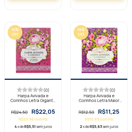
10
%
10
%
OFF
OFF
(0)
(0)
Harpa Avivada e
Harpa Avivada e
Corinhos Letra Gigante
Corinhos Letra Maior
Capa Dura Floral Pink
Floral Lilás
R$22,05
R$11,25
R$24,50
R$12,50
R$20,95
com
Pix
R$10,69
com
Pix
4
x de
R$5,51
sem juros
2
x de
R$5,63
sem juros