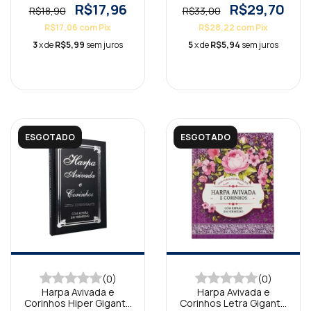
Dourada
R$17,96
R$29,70
R$18,90
R$33,00
R$17,06
com
Pix
R$28,22
com
Pix
3
x de
R$5,99
sem juros
5
x de
R$5,94
sem juros
ESGOTADO
ESGOTADO
(0)
(0)
Harpa Avivada e
Harpa Avivada e
Corinhos Hiper Gigante
Corinhos Letra Gigante