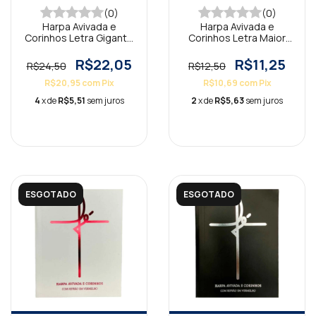
(0)
(0)
Harpa Avivada e
Harpa Avivada e
Corinhos Letra Gigante
Corinhos Letra Maior
Capa Dura Leão Branco
Leão Branca
R$22,05
R$11,25
R$24,50
R$12,50
R$20,95
com
Pix
R$10,69
com
Pix
4
x de
R$5,51
sem juros
2
x de
R$5,63
sem juros
ESGOTADO
ESGOTADO