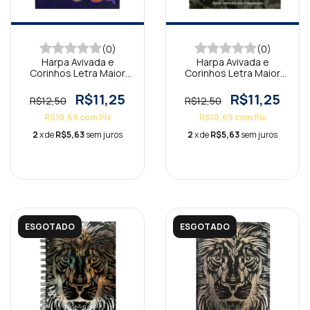
(0)
(0)
Harpa Avivada e
Harpa Avivada e
Corinhos Letra Maior
Corinhos Letra Maior
Notas Musicais
Escudo Camuflada
R$11,25
R$11,25
R$12,50
R$12,50
R$10,69
com
Pix
R$10,69
com
Pix
2
x de
R$5,63
sem juros
2
x de
R$5,63
sem juros
ESGOTADO
ESGOTADO