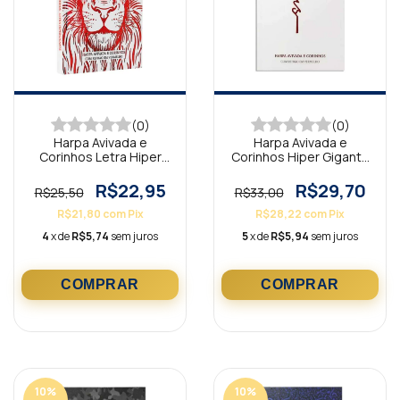
(0)
(0)
Harpa Avivada e
Harpa Avivada e
Corinhos Letra Hiper
Corinhos Hiper Gigante
Gigante Brochura Leão
Capa Dura Jesus Branca
Branco
R$22,95
R$29,70
R$25,50
R$33,00
R$21,80
com
Pix
R$28,22
com
Pix
4
x de
R$5,74
sem juros
5
x de
R$5,94
sem juros
10
%
10
%