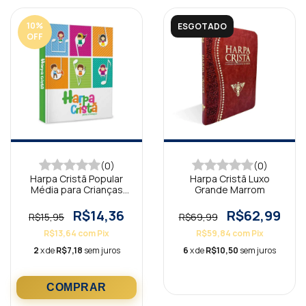
10
%
ESGOTADO
OFF
(0)
(0)
Harpa Cristã Popular
Harpa Cristã Luxo
Média para Crianças
Grande Marrom
Notas Musicais
R$14,36
R$62,99
R$15,95
R$69,99
R$13,64
com
Pix
R$59,84
com
Pix
2
x de
R$7,18
sem juros
6
x de
R$10,50
sem juros