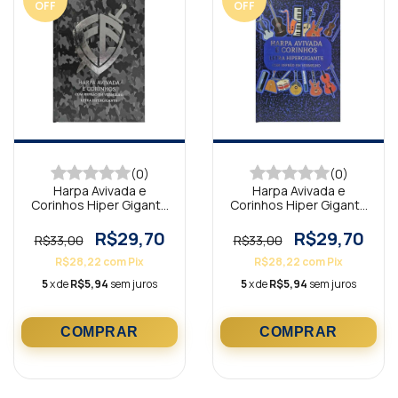
OFF
OFF
(0)
(0)
Harpa Avivada e
Harpa Avivada e
Corinhos Hiper Gigante
Corinhos Hiper Gigante
Capa Dura Escudo
Capa Dura Notas
Camuflada
Musicais
R$29,70
R$29,70
R$33,00
R$33,00
R$28,22
com
Pix
R$28,22
com
Pix
5
x de
R$5,94
sem juros
5
x de
R$5,94
sem juros