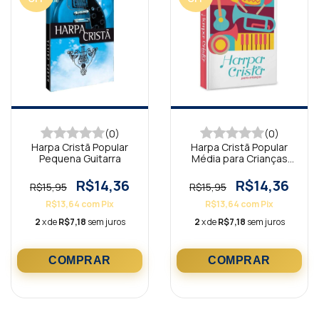
(0)
(0)
Harpa Cristã Popular
Harpa Cristã Popular
Pequena Guitarra
Média para Crianças
Instrumentos
R$14,36
R$14,36
R$15,95
R$15,95
R$13,64
com
Pix
R$13,64
com
Pix
2
x de
R$7,18
sem juros
2
x de
R$7,18
sem juros