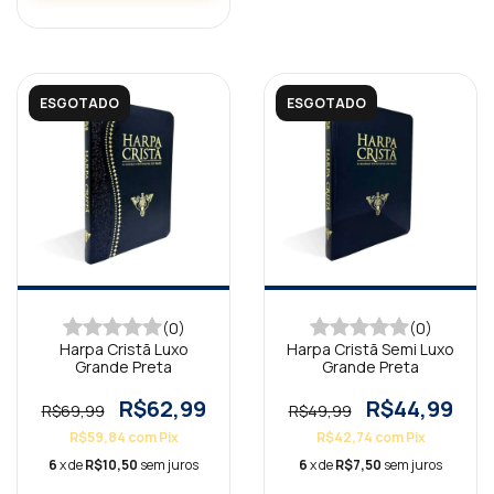
ESGOTADO
ESGOTADO
(0)
(0)
Harpa Cristã Luxo
Harpa Cristã Semi Luxo
Grande Preta
Grande Preta
R$62,99
R$44,99
R$69,99
R$49,99
R$59,84
com
Pix
R$42,74
com
Pix
6
x de
R$10,50
sem juros
6
x de
R$7,50
sem juros