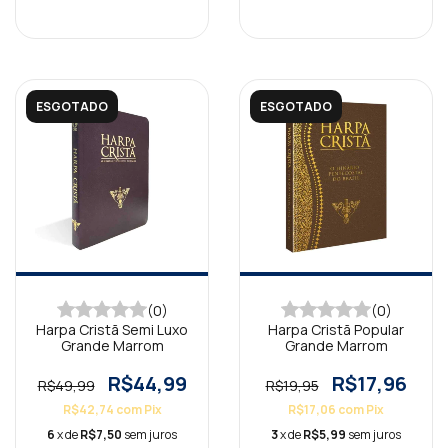
ESGOTADO
ESGOTADO
(0)
(0)
Harpa Cristã Semi Luxo
Harpa Cristã Popular
Grande Marrom
Grande Marrom
R$44,99
R$17,96
R$49,99
R$19,95
R$42,74
com
Pix
R$17,06
com
Pix
6
x de
R$7,50
sem juros
3
x de
R$5,99
sem juros