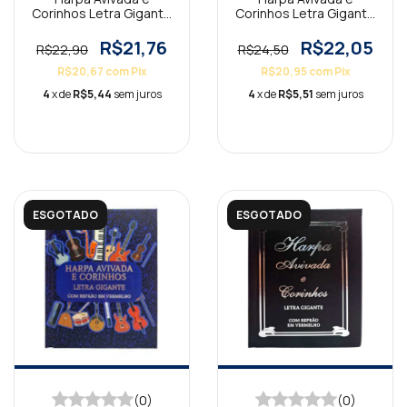
Corinhos Letra Gigante
Corinhos Letra Gigante
Capa Dura Jesus Branca
Capa Dura Leão Preta
R$21,76
R$22,05
R$22,90
R$24,50
R$20,67
com
Pix
R$20,95
com
Pix
4
x de
R$5,44
sem juros
4
x de
R$5,51
sem juros
ESGOTADO
ESGOTADO
(0)
(0)