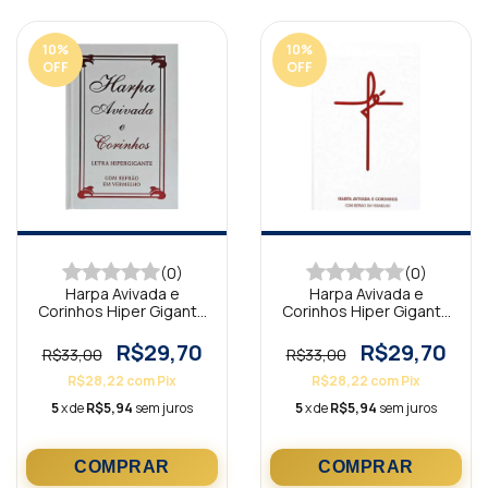
10
%
10
%
OFF
OFF
(0)
(0)
Harpa Avivada e
Harpa Avivada e
Corinhos Hiper Gigante
Corinhos Hiper Gigante
Capa Dura Tradicional
Capa Dura Fé Branca
Branca
R$29,70
R$29,70
R$33,00
R$33,00
R$28,22
com
Pix
R$28,22
com
Pix
5
x de
R$5,94
sem juros
5
x de
R$5,94
sem juros