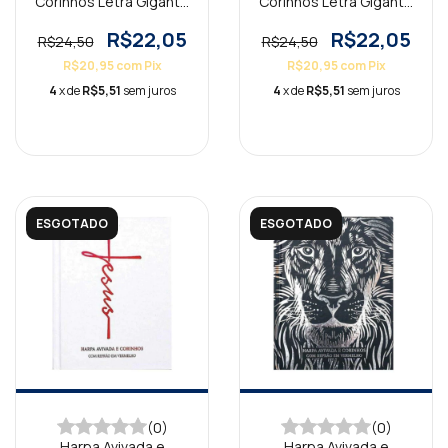
Corinhos Letra Gigante
Corinhos Letra Gigante
Capa Dura Floral Rosa
Capa Dura Jesus Preta
R$22,05
R$22,05
R$24,50
R$24,50
R$20,95
com
Pix
R$20,95
com
Pix
4
x de
R$5,51
sem juros
4
x de
R$5,51
sem juros
ESGOTADO
ESGOTADO
(0)
(0)
Harpa Avivada e
Harpa Avivada e