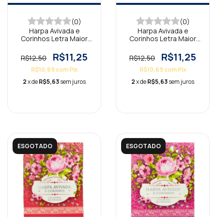
(0)
(0)
Harpa Avivada e
Harpa Avivada e
Corinhos Letra Maior
Corinhos Letra Maior
Jesus Branca
Leão Preta
R$11,25
R$11,25
R$12,50
R$12,50
R$10,69
com
Pix
R$10,69
com
Pix
2
x de
R$5,63
sem juros
2
x de
R$5,63
sem juros
ESGOTADO
ESGOTADO