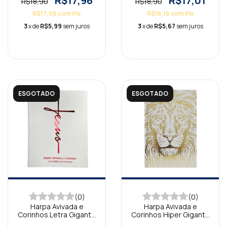
R$17,96
R$17,01
R$18,90
R$18,90
R$17,06
com
Pix
R$16,16
com
Pix
3
x de
R$5,99
sem juros
3
x de
R$5,67
sem juros
ESGOTADO
ESGOTADO
(0)
(0)
Harpa Avivada e
Harpa Avivada e
Corinhos Letra Gigante
Corinhos Hiper Gigante
Brochura Jesus Branca
Capa Dura Leão Branca