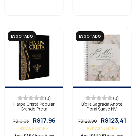
ESGOTADO
ESGOTADO
(0)
(0)
Harpa Cristã Popular
Bíblia Sagrada Anote
Grande Preta
Floral Suave NVI
R$17,96
R$123,41
R$19,95
R$129,90
R$17,06
com
Pix
R$117,24
com
Pix
3
x de
R$5,99
sem juros
6
x de
R$20,57
sem juros