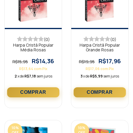
(0)
(0)
Harpa Cristã Popular
Harpa Cristã Popular
Média Rosas
Grande Rosas
R$14,36
R$17,96
R$15,95
R$19,95
R$13,64
com
Pix
R$17,06
com
Pix
2
x de
R$7,18
sem juros
3
x de
R$5,99
sem juros
10
%
10
%
OFF
OFF