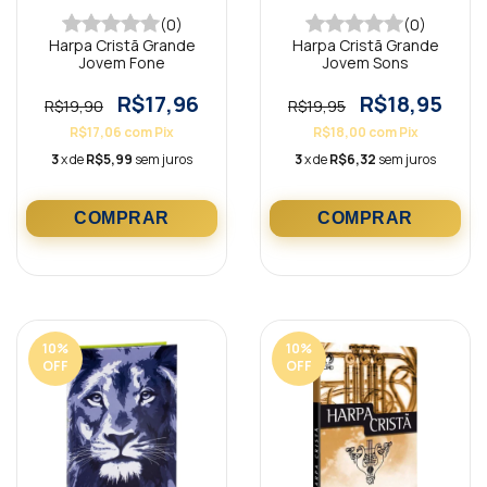
(0)
(0)
Harpa Cristã Grande
Harpa Cristã Grande
Jovem Fone
Jovem Sons
R$17,96
R$18,95
R$19,90
R$19,95
R$17,06
com
Pix
R$18,00
com
Pix
3
x de
R$5,99
sem juros
3
x de
R$6,32
sem juros
10
%
10
%
OFF
OFF