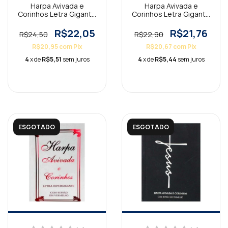
Harpa Avivada e
Harpa Avivada e
Corinhos Letra Gigante
Corinhos Letra Gigante
Capa Dura Notas
Capa Dura Tradicional
Musicais
Preta
R$22,05
R$21,76
R$24,50
R$22,90
R$20,95
com
Pix
R$20,67
com
Pix
4
x de
R$5,51
sem juros
4
x de
R$5,44
sem juros
ESGOTADO
ESGOTADO