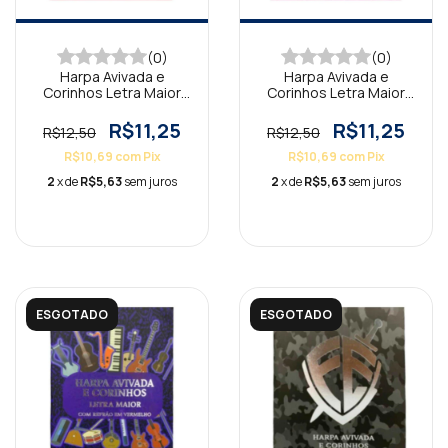
(0)
(0)
Harpa Avivada e
Harpa Avivada e
Corinhos Letra Maior
Corinhos Letra Maior
Floral Rosa
Floral Pink
R$11,25
R$11,25
R$12,50
R$12,50
R$10,69
com
Pix
R$10,69
com
Pix
2
x de
R$5,63
sem juros
2
x de
R$5,63
sem juros
ESGOTADO
ESGOTADO