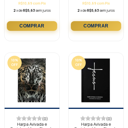
R$10,69
com
Pix
R$10,69
com
Pix
2
x de
R$5,63
sem juros
2
x de
R$5,63
sem juros
10
%
10
%
OFF
OFF
(0)
(0)
Harpa Avivada e
Harpa Avivada e