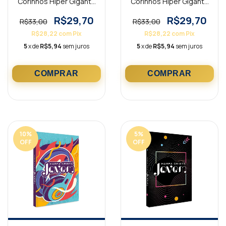
Corinhos Hiper Gigante
Corinhos Hiper Gigante
Capa Dura Leão Preta
Capa Dura Jesus Preta
R$29,70
R$29,70
R$33,00
R$33,00
R$28,22
com
Pix
R$28,22
com
Pix
5
x de
R$5,94
sem juros
5
x de
R$5,94
sem juros
10
%
5
%
OFF
OFF