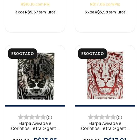
R$16,16
com
Pix
R$17,06
com
Pix
3
x de
R$5,67
sem juros
3
x de
R$5,99
sem juros
ESGOTADO
ESGOTADO
(0)
(0)
Harpa Avivada e
Harpa Avivada e
Corinhos Letra Gigante
Corinhos Letra Gigante
Brochura Leão Preta
Brochura Leão Branca