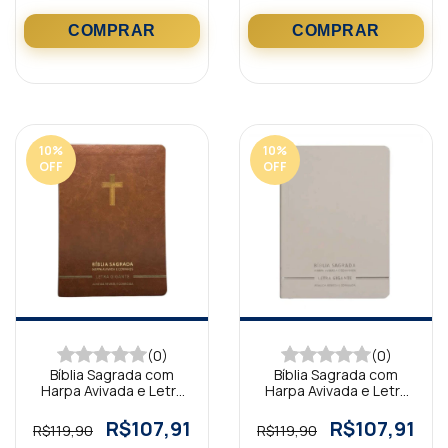
10
%
10
%
OFF
OFF
(0)
(0)
Bíblia Sagrada com
Bíblia Sagrada com
Harpa Avivada e Letra
Harpa Avivada e Letra
Gigante Premium Luxo
Gigante Premium Luxo
Cruz Marrom
Minimalista Branca
R$107,91
R$107,91
R$119,90
R$119,90