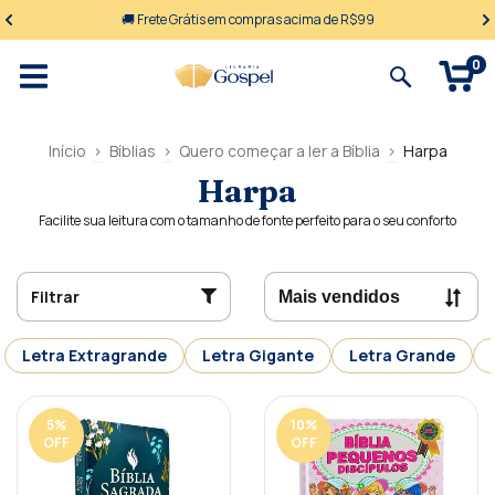
🚚 Frete Grátis em compras acima de R$99
0
Início
>
Bíblias
>
Quero começar a ler a Bíblia
>
Harpa
Harpa
Facilite sua leitura com o tamanho de fonte perfeito para o seu conforto
Filtrar
Letra Extragrande
Letra Gigante
Letra Grande
5
%
10
%
OFF
OFF