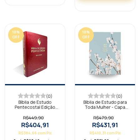
10
%
10
%
OFF
OFF
(0)
(0)
Bíblia de Estudo
Bíblia de Estudo para
Pentecostal Edição
Toda Mulher - Capa
Global Vinho ARC
Azul
R$449,90
R$479,90
R$404,91
R$431,91
R$384,66
com
Pix
R$410,31
com
Pix