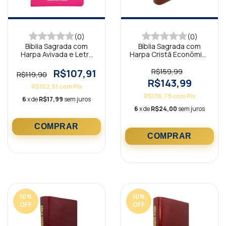
(0)
(0)
Bíblia Sagrada com
Bíblia Sagrada com
Harpa Avivada e Letra
Harpa Cristã Econômica
Gigante Premium Luxo
Letra Gigante Marrom
Minimalista Pink
(Salvação)
R$107,91
R$159,99
R$119,90
R$143,99
R$102,51
com
Pix
R$136,79
com
Pix
6
x de
R$17,99
sem juros
6
x de
R$24,00
sem juros
10
%
10
%
OFF
OFF