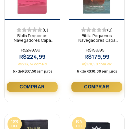
(0)
(0)
Bíblia Pequenos
Bíblia Pequenos
Navegadores Capa
Navegadores Capa
Luxo Pink NAA
Dura NAA
R$249,99
R$199,99
R$224,99
R$179,99
R$213,74
com
Pix
R$170,99
com
Pix
6
x de
R$37,50
sem juros
6
x de
R$30,00
sem juros
10
%
10
%
OFF
OFF