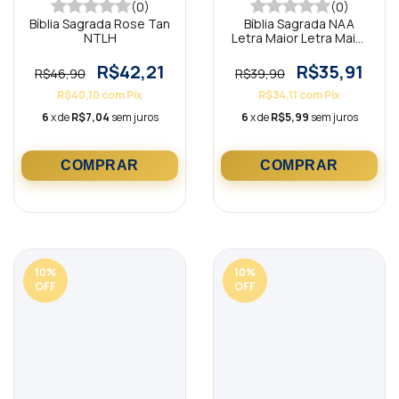
(0)
(0)
Bíblia Sagrada Rose Tan
Bíblia Sagrada NAA
NTLH
Letra Maior Letra Maior
SBB
R$42,21
R$35,91
R$46,90
R$39,90
R$40,10
com
Pix
R$34,11
com
Pix
6
x de
R$7,04
sem juros
6
x de
R$5,99
sem juros
10
%
10
%
OFF
OFF