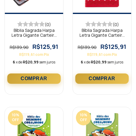
(0)
(0)
Bíblia Sagrada Harpa
Bíblia Sagrada Harpa
Letra Gigante Carteira
Letra Gigante Carteira
Preta ARC
Vermelha ARC
R$125,91
R$125,91
R$139,90
R$139,90
R$119,61
com
Pix
R$119,61
com
Pix
6
x de
R$20,99
sem juros
6
x de
R$20,99
sem juros
10
%
10
%
OFF
OFF