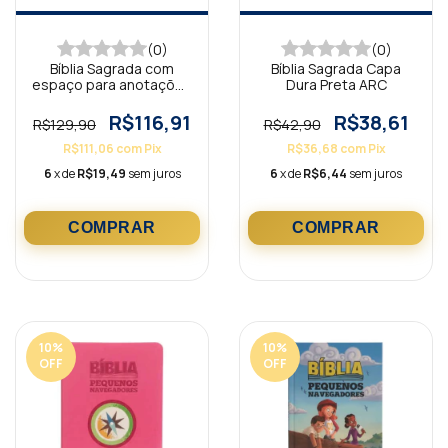
(0)
(0)
Bíblia Sagrada com
Bíblia Sagrada Capa
espaço para anotações
Dura Preta ARC
Vermelho NVI
R$116,91
R$38,61
R$129,90
R$42,90
R$111,06
com
Pix
R$36,68
com
Pix
6
x de
R$19,49
sem juros
6
x de
R$6,44
sem juros
10
%
10
%
OFF
OFF