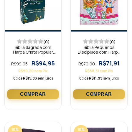
(0)
(0)
Bíblia Sagrada com
Bíblia Pequenos
Harpa Cristã Popular
Discípulos com Harpa
Letra Grande Azul Es
Avivada Rosa ARC
R$94,95
R$71,91
R$99,95
R$79,90
R$90,20
com
Pix
R$68,31
com
Pix
6
x de
R$15,83
sem juros
6
x de
R$11,99
sem juros
10
%
10
%