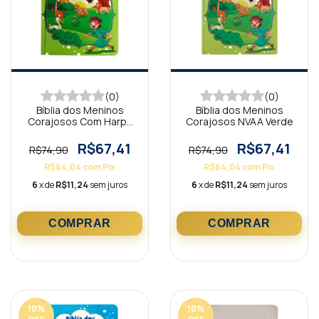
(0)
(0)
Bíblia dos Meninos
Bíblia dos Meninos
Corajosos Com Harpa
Corajosos NVAA Verde
Avivada Verde
R$67,41
R$67,41
R$74,90
R$74,90
R$64,04
com
Pix
R$64,04
com
Pix
6
x de
R$11,24
sem juros
6
x de
R$11,24
sem juros
10
%
10
%