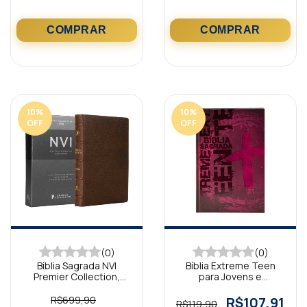
10
%
10
%
OFF
OFF
(0)
(0)
Bíblia Sagrada NVI
Bíblia Extreme Teen
Premier Collection,
para Jovens e
Capa Marrom
Adolescentes Capa
Dura, vinho NTLH
R$699,90
R$107,91
R$119,90