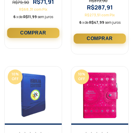
R$71,91
R$319,90
R$79,90
R$287,91
R$68,31
com
Pix
R$273,51
com
Pix
6
x de
R$11,99
sem juros
6
x de
R$47,99
sem juros
10
%
10
%
OFF
OFF