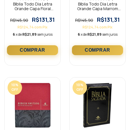
Bíblia Todo Dia Letra
Bíblia Todo Dia Letra
Grande Capa Floral
Grande Capa Marrom
Bege AM
AM
R$131,31
R$131,31
R$145,90
R$145,90
R$124,74
com
Pix
R$124,74
com
Pix
6
x de
R$21,89
sem juros
6
x de
R$21,89
sem juros
10
%
10
%
OFF
OFF