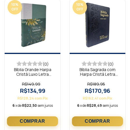
10
%
10
%
OFF
OFF
(0)
(0)
Bíblia Grande Harpa
Bíblia Sagrada com
Cristã Luxo Letra
Harpa Cristã Letra
Grande Floral
Gigante Ramos Preta
Verde/Branco
R$149,99
R$189,95
R$134,99
R$170,96
R$128,24
com
Pix
R$162,41
com
Pix
6
x de
R$22,50
sem juros
6
x de
R$28,49
sem juros