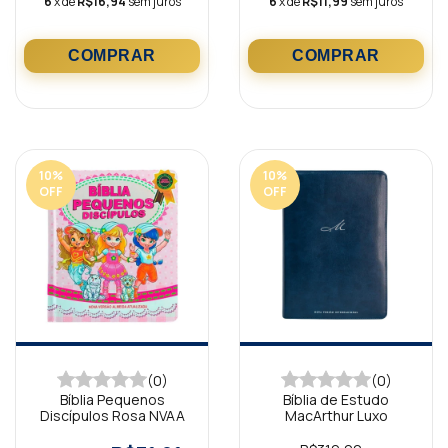
6
x de
R$16,94
sem juros
6
x de
R$11,99
sem juros
10
%
10
%
OFF
OFF
(0)
(0)
Bíblia Pequenos
Bíblia de Estudo
Discípulos Rosa NVAA
MacArthur Luxo