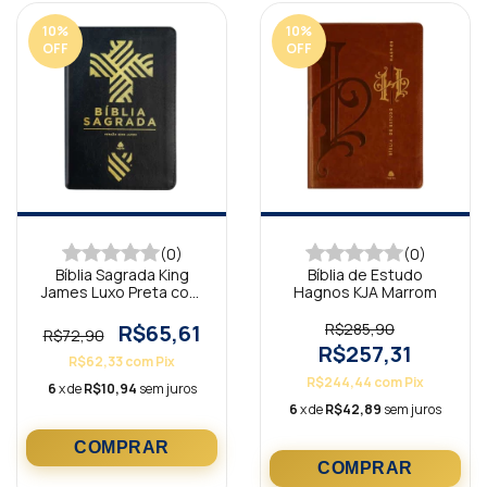
10
%
10
%
OFF
OFF
(0)
(0)
Bíblia Sagrada King
Bíblia de Estudo
James Luxo Preta com
Hagnos KJA Marrom
zíper BKA
R$65,61
R$285,90
R$72,90
R$257,31
R$62,33
com
Pix
R$244,44
com
Pix
6
x de
R$10,94
sem juros
6
x de
R$42,89
sem juros