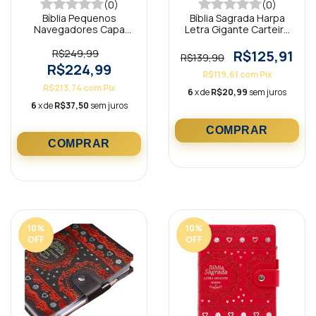
(0)
(0)
Bíblia Pequenos
Bíblia Sagrada Harpa
Navegadores Capa
Letra Gigante Carteira
Luxo Azul NAA
Pink ARC
R$249,99
R$125,91
R$139,90
R$224,99
R$119,61
com
Pix
R$213,74
com
Pix
6
x de
R$20,99
sem juros
6
x de
R$37,50
sem juros
10
%
10
%
OFF
OFF