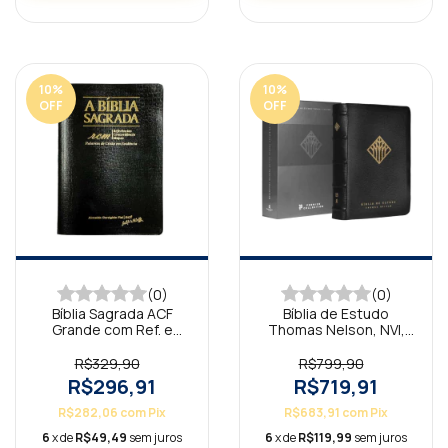
10
%
10
%
OFF
OFF
(0)
(0)
Bíblia Sagrada ACF
Bíblia de Estudo
Grande com Ref. e
Thomas Nelson, NVI,
Mapas - Couro Legítimo
Capa em Couro
Preta
Legítimo Preta
R$329,90
R$799,90
R$296,91
R$719,91
R$282,06
com
Pix
R$683,91
com
Pix
6
x de
R$49,49
sem juros
6
x de
R$119,99
sem juros