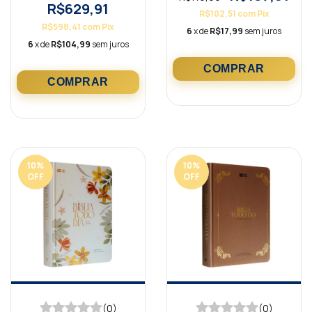
R$629,91
R$102,51
com
Pix
R$598,41
com
Pix
6
x de
R$17,99
sem juros
6
x de
R$104,99
sem juros
10
%
10
%
OFF
OFF
(0)
(0)