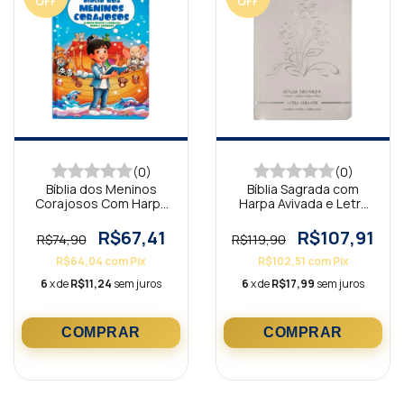
OFF
OFF
(0)
(0)
Bíblia dos Meninos
Bíblia Sagrada com
Corajosos Com Harpa
Harpa Avivada e Letra
Avivada Azul
Gigante Premium Luxo
Flores Branca
R$67,41
R$107,91
R$74,90
R$119,90
R$64,04
com
Pix
R$102,51
com
Pix
6
x de
R$11,24
sem juros
6
x de
R$17,99
sem juros