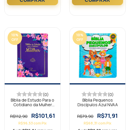
10
%
10
%
OFF
OFF
(0)
(0)
Bíblia de Estudo Para o
Bíblia Pequenos
Cotidiano da Mulher
Discípulos Azul NVAA
Lilás
R$101,61
R$71,91
R$112,90
R$79,90
R$96,53
com
Pix
R$68,31
com
Pix