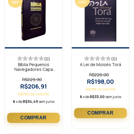
OFF
OFF
(0)
(0)
Bíblia Pequenos
A Lei de Moisés Torá
Navegadores Capa
Luxo Preta NAA
R$220,00
R$229,90
R$198,00
R$206,91
R$188,10
com
Pix
R$196,56
com
Pix
6
x de
R$33,00
sem juros
6
x de
R$34,49
sem juros