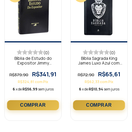
(0)
(0)
Bíblia de Estudo do
Bíblia Sagrada King
Expositor Jimmy
James Luxo Azul com
Swaggart Preta
zíper BKA
R$341,91
R$65,61
R$379,90
R$72,90
R$324,81
com
Pix
R$62,33
com
Pix
6
x de
R$56,99
sem juros
6
x de
R$10,94
sem juros