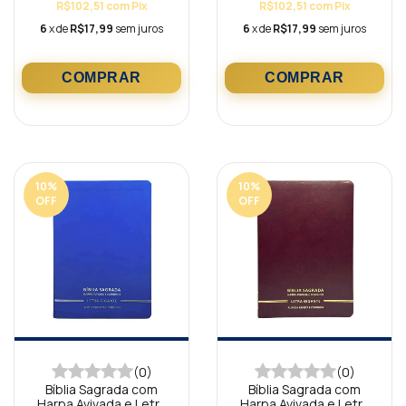
R$102,51
com
Pix
R$102,51
com
Pix
6
x de
R$17,99
sem juros
6
x de
R$17,99
sem juros
10
%
10
%
OFF
OFF
(0)
(0)
Bíblia Sagrada com
Bíblia Sagrada com
Harpa Avivada e Letra
Harpa Avivada e Letra