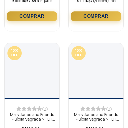
6
x de
R$67,49
sem juros
6
x de
R$71,99
sem juros
10
%
10
%
OFF
OFF
(0)
(0)
Mary Jones and Friends
Mary Jones and Friends
- Bíblia Sagrada NTLH
- Bíblia Sagrada NTLH
para meninas Capa Pink
para meninas