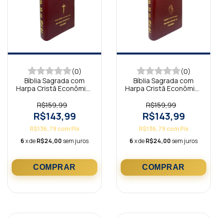
(0)
(0)
Bíblia Sagrada com
Bíblia Sagrada com
Harpa Cristã Econômica
Harpa Cristã Econômica
Letra Gigante Vinho
Letra Gigante Vinho
(Salvação)
(Pentecostes)
R$159,99
R$159,99
R$143,99
R$143,99
R$136,79
com
Pix
R$136,79
com
Pix
6
x de
R$24,00
sem juros
6
x de
R$24,00
sem juros