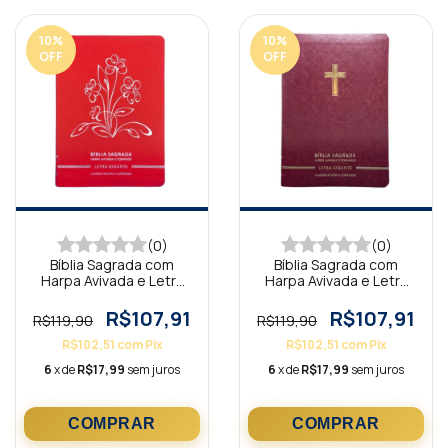
10
%
10
%
OFF
OFF
(0)
(0)
Bíblia Sagrada com
Bíblia Sagrada com
Harpa Avivada e Letra
Harpa Avivada e Letra
Gigante Premium Luxo
Gigante Premium Luxo
Flores Vermelho
Cruz Bordô
R$107,91
R$107,91
R$119,90
R$119,90
R$102,51
com
Pix
R$102,51
com
Pix
6
x de
R$17,99
sem juros
6
x de
R$17,99
sem juros