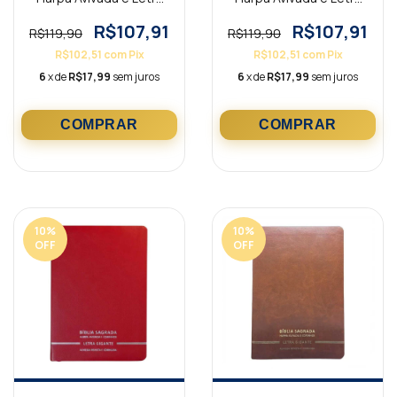
Gigante Premium Luxo
Gigante Premium Luxo
Minimalista Azul
Minimalista Bordô
R$107,91
R$107,91
R$119,90
R$119,90
R$102,51
com
Pix
R$102,51
com
Pix
6
x de
R$17,99
sem juros
6
x de
R$17,99
sem juros
10
%
10
%
OFF
OFF