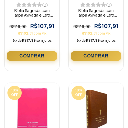
(0)
(0)
Bíblia Sagrada com
Bíblia Sagrada com
Harpa Avivada e Letra
Harpa Avivada e Letra
Gigante Premium Luxo
Gigante Premium Luxo
Minimalista Vermelho
Minimalista Marrom
R$107,91
R$107,91
R$119,90
R$119,90
R$102,51
com
Pix
R$102,51
com
Pix
6
x de
R$17,99
sem juros
6
x de
R$17,99
sem juros
10
%
10
%
OFF
OFF