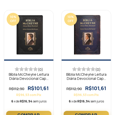
10
%
10
%
OFF
OFF
(0)
(0)
Bíblia McCheyne Leitura
Bíblia McCheyne Leitura
Diária Devocional Capa
Diária Devocional Capa
Dura Vintage Preta NVA
Dura Vintage Azul NVA
R$101,61
R$101,61
R$112,90
R$112,90
R$96,53
com
Pix
R$96,53
com
Pix
6
x de
R$16,94
sem juros
6
x de
R$16,94
sem juros