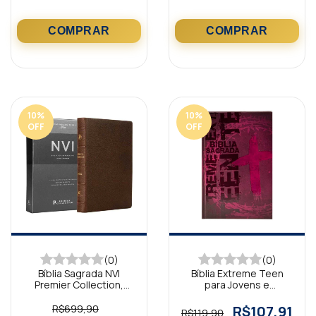
10
%
10
%
OFF
OFF
(0)
(0)
Bíblia Sagrada NVI
Bíblia Extreme Teen
Premier Collection,
para Jovens e
Capa Marrom
Adolescentes Capa
Dura, vinho NTLH
R$699,90
R$107,91
R$119,90