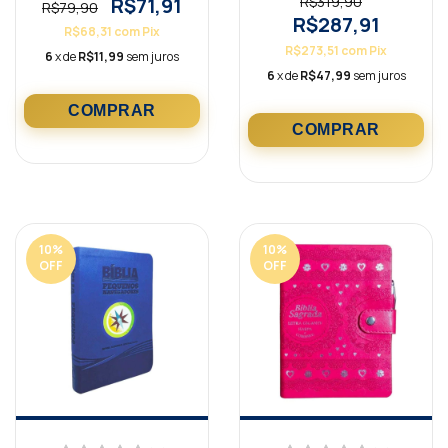
R$71,91
R$319,90
R$79,90
R$287,91
R$68,31
com
Pix
R$273,51
com
Pix
6
x de
R$11,99
sem juros
6
x de
R$47,99
sem juros
10
%
10
%
OFF
OFF