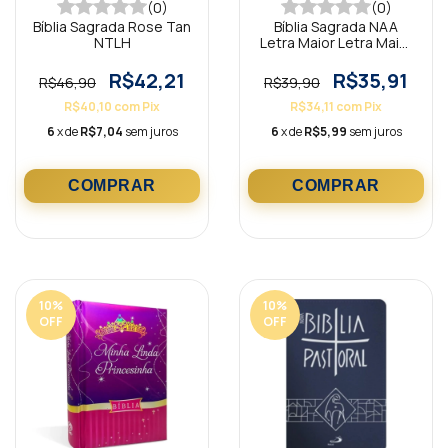
(0)
(0)
Bíblia Sagrada Rose Tan
Bíblia Sagrada NAA
NTLH
Letra Maior Letra Maior
SBB
R$42,21
R$35,91
R$46,90
R$39,90
R$40,10
com
Pix
R$34,11
com
Pix
6
x de
R$7,04
sem juros
6
x de
R$5,99
sem juros
10
%
10
%
OFF
OFF