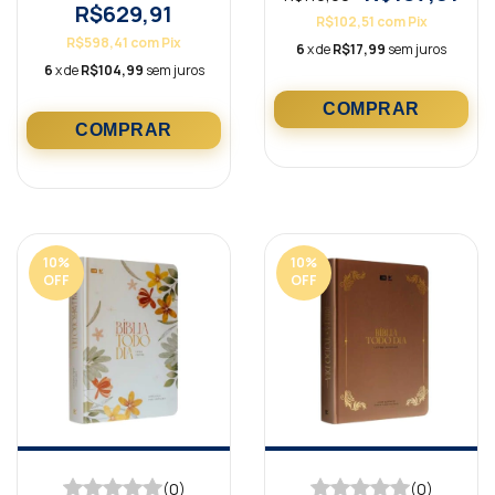
R$629,91
R$102,51
com
Pix
R$598,41
com
Pix
6
x de
R$17,99
sem juros
6
x de
R$104,99
sem juros
10
%
10
%
OFF
OFF
(0)
(0)