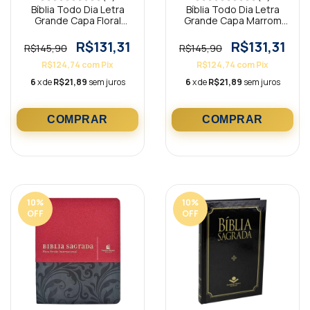
Bíblia Todo Dia Letra
Bíblia Todo Dia Letra
Grande Capa Floral
Grande Capa Marrom
Bege AM
AM
R$131,31
R$131,31
R$145,90
R$145,90
R$124,74
com
Pix
R$124,74
com
Pix
6
x de
R$21,89
sem juros
6
x de
R$21,89
sem juros
10
%
10
%
OFF
OFF