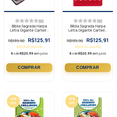
(0)
(0)
Bíblia Sagrada Harpa
Bíblia Sagrada Harpa
Letra Gigante Carteira
Letra Gigante Carteira
Preta ARC
Vermelha ARC
R$125,91
R$125,91
R$139,90
R$139,90
R$119,61
com
Pix
R$119,61
com
Pix
6
x de
R$20,99
sem juros
6
x de
R$20,99
sem juros
10
%
10
%
OFF
OFF