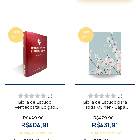
10
%
10
%
OFF
OFF
(0)
(0)
Bíblia de Estudo
Bíblia de Estudo para
Pentecostal Edição
Toda Mulher - Capa
Global Vinho ARC
Azul
R$449,90
R$479,90
R$404,91
R$431,91
R$384,66
com
Pix
R$410,31
com
Pix