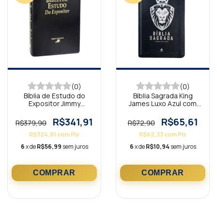
(0)
(0)
Bíblia de Estudo do
Bíblia Sagrada King
Expositor Jimmy
James Luxo Azul com
Swaggart Preta
zíper BKA
R$341,91
R$65,61
R$379,90
R$72,90
R$324,81
com
Pix
R$62,33
com
Pix
6
x de
R$56,99
sem juros
6
x de
R$10,94
sem juros