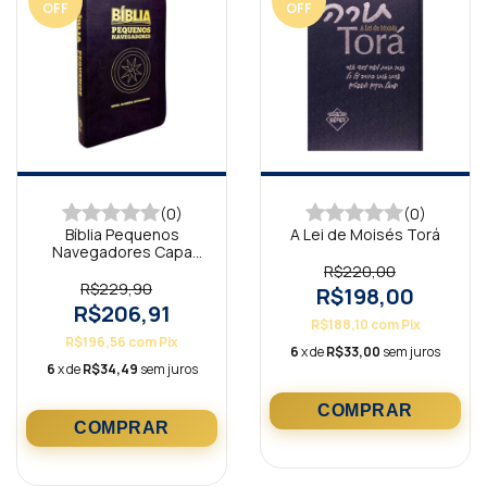
OFF
OFF
(0)
(0)
Bíblia Pequenos
A Lei de Moisés Torá
Navegadores Capa
Luxo Preta NAA
R$220,00
R$229,90
R$198,00
R$206,91
R$188,10
com
Pix
R$196,56
com
Pix
6
x de
R$33,00
sem juros
6
x de
R$34,49
sem juros