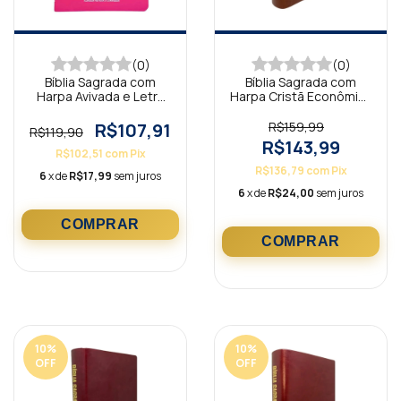
(0)
(0)
Bíblia Sagrada com
Bíblia Sagrada com
Harpa Avivada e Letra
Harpa Cristã Econômica
Gigante Premium Luxo
Letra Gigante Marrom
Minimalista Pink
(Salvação)
R$107,91
R$159,99
R$119,90
R$143,99
R$102,51
com
Pix
R$136,79
com
Pix
6
x de
R$17,99
sem juros
6
x de
R$24,00
sem juros
10
%
10
%
OFF
OFF