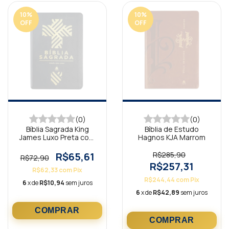
10
%
10
%
OFF
OFF
(0)
(0)
Bíblia Sagrada King
Bíblia de Estudo
James Luxo Preta com
Hagnos KJA Marrom
zíper BKA
R$65,61
R$285,90
R$72,90
R$257,31
R$62,33
com
Pix
R$244,44
com
Pix
6
x de
R$10,94
sem juros
6
x de
R$42,89
sem juros