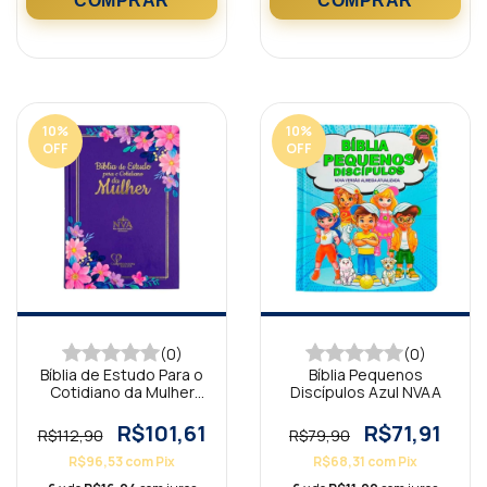
10
%
10
%
OFF
OFF
(0)
(0)
Bíblia de Estudo Para o
Bíblia Pequenos
Cotidiano da Mulher
Discípulos Azul NVAA
Lilás
R$101,61
R$71,91
R$112,90
R$79,90
R$96,53
com
Pix
R$68,31
com
Pix