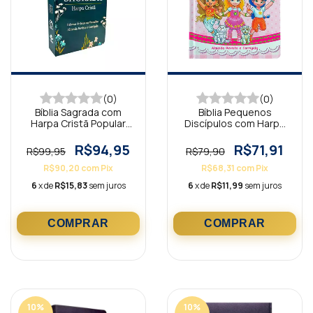
(0)
(0)
Bíblia Sagrada com
Bíblia Pequenos
Harpa Cristã Popular
Discípulos com Harpa
Letra Grande Azul Es
Avivada Rosa ARC
R$94,95
R$71,91
R$99,95
R$79,90
R$90,20
com
Pix
R$68,31
com
Pix
6
x de
R$15,83
sem juros
6
x de
R$11,99
sem juros
10
%
10
%