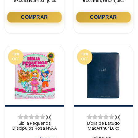
6
x de
R$16,94
sem juros
6
x de
R$11,99
sem juros
10
%
10
%
OFF
OFF
(0)
(0)
Bíblia Pequenos
Bíblia de Estudo
Discípulos Rosa NVAA
MacArthur Luxo