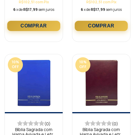
R$102,51
com
Pix
R$102,51
com
Pix
6
x de
R$17,99
sem juros
6
x de
R$17,99
sem juros
10
%
10
%
OFF
OFF
(0)
(0)
Bíblia Sagrada com
Bíblia Sagrada com
Harpa Avivada e Letra
Harpa Avivada e Letra