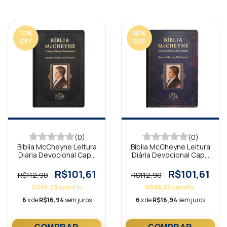
10
%
10
%
OFF
OFF
(0)
(0)
Bíblia McCheyne Leitura
Bíblia McCheyne Leitura
Diária Devocional Capa
Diária Devocional Capa
Dura Vintage Preta NVA
Dura Vintage Azul NVA
R$101,61
R$101,61
R$112,90
R$112,90
R$96,53
com
Pix
R$96,53
com
Pix
6
x de
R$16,94
sem juros
6
x de
R$16,94
sem juros