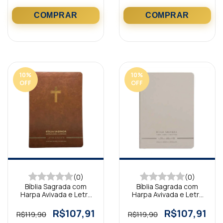
10
%
10
%
OFF
OFF
(0)
(0)
Bíblia Sagrada com
Bíblia Sagrada com
Harpa Avivada e Letra
Harpa Avivada e Letra
Gigante Premium Luxo
Gigante Premium Luxo
Cruz Marrom
Minimalista Branca
R$107,91
R$107,91
R$119,90
R$119,90