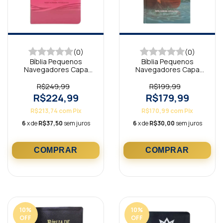
(0)
(0)
Bíblia Pequenos
Bíblia Pequenos
Navegadores Capa
Navegadores Capa
Luxo Pink NAA
Dura NAA
R$249,99
R$199,99
R$224,99
R$179,99
R$213,74
com
Pix
R$170,99
com
Pix
6
x de
R$37,50
sem juros
6
x de
R$30,00
sem juros
10
%
10
%
OFF
OFF