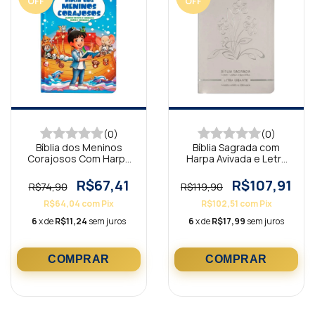
OFF
OFF
(0)
(0)
Bíblia dos Meninos
Bíblia Sagrada com
Corajosos Com Harpa
Harpa Avivada e Letra
Avivada Azul
Gigante Premium Luxo
Flores Branca
R$67,41
R$107,91
R$74,90
R$119,90
R$64,04
com
Pix
R$102,51
com
Pix
6
x de
R$11,24
sem juros
6
x de
R$17,99
sem juros