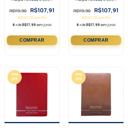
Gigante Premium Luxo
Gigante Premium Luxo
Minimalista Azul
Minimalista Bordô
R$107,91
R$107,91
R$119,90
R$119,90
R$102,51
com
Pix
R$102,51
com
Pix
6
x de
R$17,99
sem juros
6
x de
R$17,99
sem juros
10
%
10
%
OFF
OFF