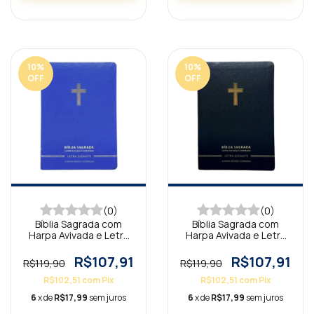
10
%
10
%
OFF
OFF
(0)
(0)
Bíblia Sagrada com
Bíblia Sagrada com
Harpa Avivada e Letra
Harpa Avivada e Letra
Gigante Premium Luxo
Gigante Premium Luxo
Cruz Azul
Cruz Preta
R$107,91
R$107,91
R$119,90
R$119,90
R$102,51
com
Pix
R$102,51
com
Pix
6
x de
R$17,99
sem juros
6
x de
R$17,99
sem juros