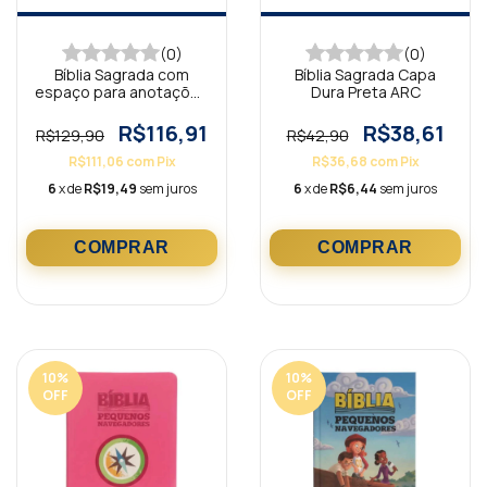
(0)
(0)
Bíblia Sagrada com
Bíblia Sagrada Capa
espaço para anotações
Dura Preta ARC
Vermelho NVI
R$116,91
R$38,61
R$129,90
R$42,90
R$111,06
com
Pix
R$36,68
com
Pix
6
x de
R$19,49
sem juros
6
x de
R$6,44
sem juros
10
%
10
%
OFF
OFF