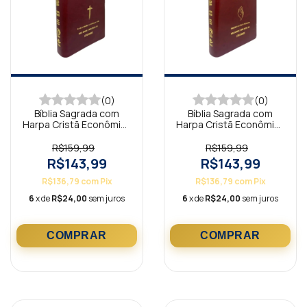
(0)
(0)
Bíblia Sagrada com
Bíblia Sagrada com
Harpa Cristã Econômica
Harpa Cristã Econômica
Letra Gigante Vinho
Letra Gigante Vinho
(Salvação)
(Pentecostes)
R$159,99
R$159,99
R$143,99
R$143,99
R$136,79
com
Pix
R$136,79
com
Pix
6
x de
R$24,00
sem juros
6
x de
R$24,00
sem juros