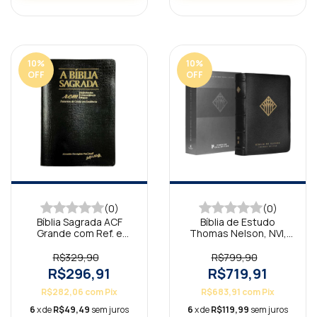
10
%
10
%
OFF
OFF
(0)
(0)
Bíblia Sagrada ACF
Bíblia de Estudo
Grande com Ref. e
Thomas Nelson, NVI,
Mapas - Couro Legítimo
Capa em Couro
Preta
Legítimo Preta
R$329,90
R$799,90
R$296,91
R$719,91
R$282,06
com
Pix
R$683,91
com
Pix
6
x de
R$49,49
sem juros
6
x de
R$119,99
sem juros