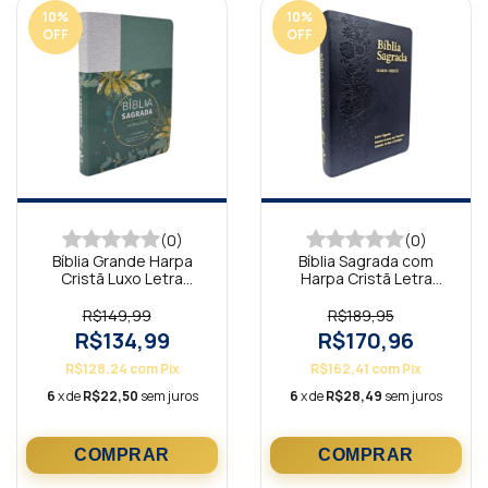
10
%
10
%
OFF
OFF
(0)
(0)
Bíblia Grande Harpa
Bíblia Sagrada com
Cristã Luxo Letra
Harpa Cristã Letra
Grande Floral
Gigante Ramos Preta
Verde/Branco
R$149,99
R$189,95
R$134,99
R$170,96
R$128,24
com
Pix
R$162,41
com
Pix
6
x de
R$22,50
sem juros
6
x de
R$28,49
sem juros