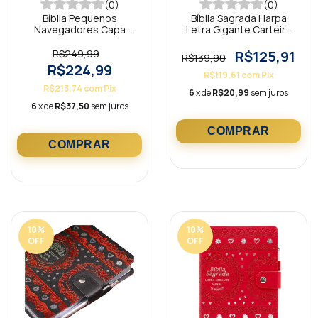
(0)
(0)
Bíblia Pequenos
Bíblia Sagrada Harpa
Navegadores Capa
Letra Gigante Carteira
Luxo Azul NAA
Pink ARC
R$249,99
R$125,91
R$139,90
R$224,99
R$119,61
com
Pix
R$213,74
com
Pix
6
x de
R$20,99
sem juros
6
x de
R$37,50
sem juros
10
%
10
%
OFF
OFF