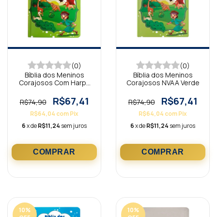
(0)
(0)
Bíblia dos Meninos
Bíblia dos Meninos
Corajosos Com Harpa
Corajosos NVAA Verde
Avivada Verde
R$67,41
R$67,41
R$74,90
R$74,90
R$64,04
com
Pix
R$64,04
com
Pix
6
x de
R$11,24
sem juros
6
x de
R$11,24
sem juros
10
%
10
%