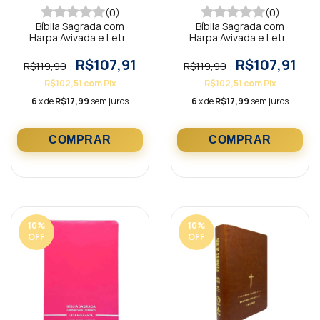
(0)
(0)
Bíblia Sagrada com
Bíblia Sagrada com
Harpa Avivada e Letra
Harpa Avivada e Letra
Gigante Premium Luxo
Gigante Premium Luxo
Minimalista Vermelho
Minimalista Marrom
R$107,91
R$107,91
R$119,90
R$119,90
R$102,51
com
Pix
R$102,51
com
Pix
6
x de
R$17,99
sem juros
6
x de
R$17,99
sem juros
10
%
10
%
OFF
OFF