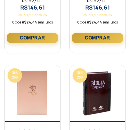
R$162,90
R$162,90
R$146,61
R$146,61
R$139,28
com
Pix
R$139,28
com
Pix
6
x de
R$24,44
sem juros
6
x de
R$24,44
sem juros
10
%
10
%
OFF
OFF