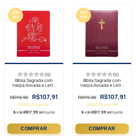
10
%
10
%
OFF
OFF
(0)
(0)
Bíblia Sagrada com
Bíblia Sagrada com
Harpa Avivada e Letra
Harpa Avivada e Letra
Gigante Premium Luxo
Gigante Premium Luxo
Flores Vermelho
Cruz Bordô
R$107,91
R$107,91
R$119,90
R$119,90
R$102,51
com
Pix
R$102,51
com
Pix
6
x de
R$17,99
sem juros
6
x de
R$17,99
sem juros