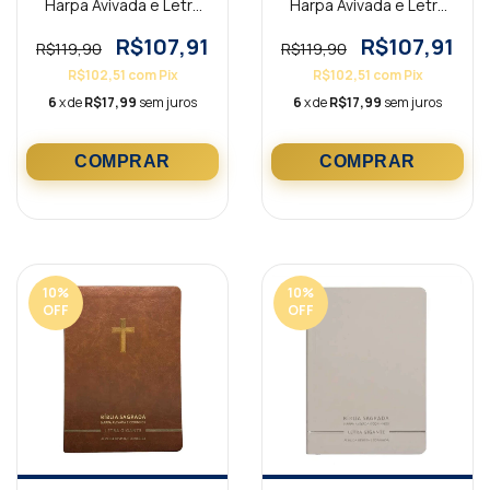
Harpa Avivada e Letra
Harpa Avivada e Letra
Gigante Premium Luxo
Gigante Premium Luxo
Cruz Azul
Cruz Preta
R$107,91
R$107,91
R$119,90
R$119,90
R$102,51
com
Pix
R$102,51
com
Pix
6
x de
R$17,99
sem juros
6
x de
R$17,99
sem juros
10
%
10
%
OFF
OFF