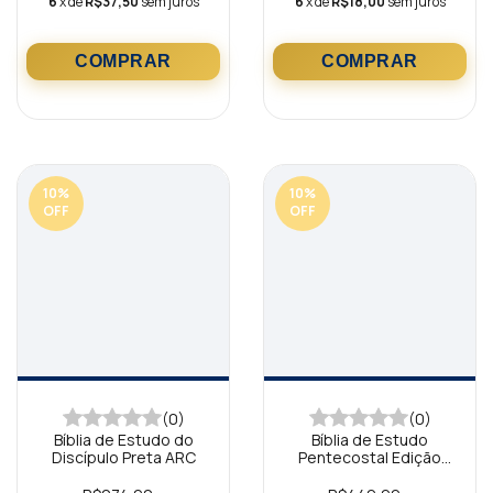
6
x de
R$37,50
sem juros
6
x de
R$18,00
sem juros
10
%
10
%
OFF
OFF
(0)
(0)
Bíblia de Estudo do
Bíblia de Estudo
Discípulo Preta ARC
Pentecostal Edição
Global Azul ARC