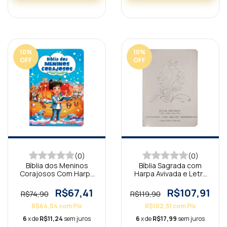
10
%
10
%
OFF
OFF
(0)
(0)
Bíblia dos Meninos
Bíblia Sagrada com
Corajosos Com Harpa
Harpa Avivada e Letra
Avivada Azul
Gigante Premium Luxo
Flores Branca
R$67,41
R$107,91
R$74,90
R$119,90
R$64,04
com
Pix
R$102,51
com
Pix
6
x de
R$11,24
sem juros
6
x de
R$17,99
sem juros