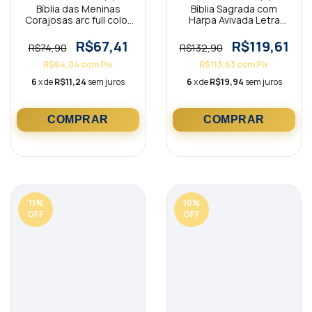
Bíblia das Meninas
Bíblia Sagrada com
Corajosas arc full color
Harpa Avivada Letra
com harpa Rosa ARC
Hipergigante Luxo
Arabesco c/ Índice Azul
R$67,41
R$119,61
R$74,90
R$132,90
R$64,04
com
Pix
R$113,63
com
Pix
6
x de
R$11,24
sem juros
6
x de
R$19,94
sem juros
11
%
10
%
OFF
OFF