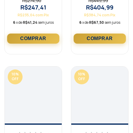
R$274,90
R$449,99
R$247,41
R$404,99
R$235,04
com
Pix
R$384,74
com
Pix
6
x de
R$41,24
sem juros
6
x de
R$67,50
sem juros
10
%
10
%
OFF
OFF