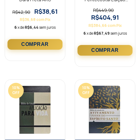
Global Vinho ARC
R$38,61
R$449,90
R$42,90
R$404,91
R$36,68
com
Pix
R$384,66
com
Pix
6
x de
R$6,44
sem juros
6
x de
R$67,49
sem juros
10
%
10
%
OFF
OFF