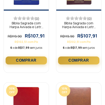
(0)
(0)
Bíblia Sagrada com
Bíblia Sagrada com
Harpa Avivada e Letra
Harpa Avivada e Letra
Gigante Premium Luxo
Gigante Premium Luxo
Minimalista Azul
Minimalista Bordô
R$107,91
R$107,91
R$119,90
R$119,90
R$102,51
com
Pix
R$102,51
com
Pix
6
x de
R$17,99
sem juros
6
x de
R$17,99
sem juros
10
%
10
%
OFF
OFF