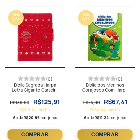
10
%
10
%
OFF
OFF
(0)
(0)
Bíblia Sagrada Harpa
Bíblia dos Meninos
Letra Gigante Carteira
Corajosos Com Harpa
Vermelha ARC
Avivada Verde
R$125,91
R$67,41
R$139,90
R$74,90
R$119,61
com
Pix
R$64,04
com
Pix
6
x de
R$20,99
sem juros
6
x de
R$11,24
sem juros