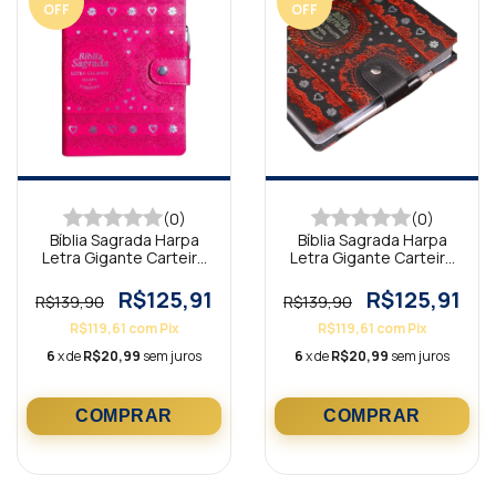
OFF
OFF
(0)
(0)
Bíblia Sagrada Harpa
Bíblia Sagrada Harpa
Letra Gigante Carteira
Letra Gigante Carteira
Pink ARC
Preta ARC
R$125,91
R$125,91
R$139,90
R$139,90
R$119,61
com
Pix
R$119,61
com
Pix
6
x de
R$20,99
sem juros
6
x de
R$20,99
sem juros