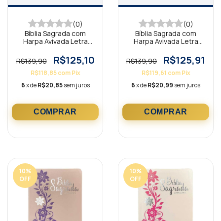
(0)
(0)
Bíblia Sagrada com
Bíblia Sagrada com
Harpa Avivada Letra
Harpa Avivada Letra
Hipergigante Luxo Cruz
Hipergigante Luxo
c/ Índice Azul
Arabesco c/ Índice
R$125,10
R$125,91
R$139,90
R$139,90
Bordô
R$118,85
com
Pix
R$119,61
com
Pix
6
x de
R$20,85
sem juros
6
x de
R$20,99
sem juros
10
%
10
%
OFF
OFF