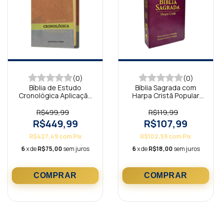
(0)
(0)
Bíblia de Estudo
Bíblia Sagrada com
Cronológica Aplicação
Harpa Cristã Popular
Pessoal Tarja Verde
Letra Grande Vinho
R$499,99
R$119,99
R$449,99
R$107,99
R$427,49
com
Pix
R$102,59
com
Pix
6
x de
R$75,00
sem juros
6
x de
R$18,00
sem juros