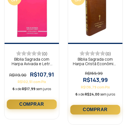
OFF
OFF
(0)
(0)
Bíblia Sagrada com
Bíblia Sagrada com
Harpa Avivada e Letra
Harpa Cristã Econômica
Gigante Premium Luxo
Letra Gigante Marrom
Minimalista Pink
(Salvação)
R$107,91
R$159,99
R$119,90
R$143,99
R$102,51
com
Pix
R$136,79
com
Pix
6
x de
R$17,99
sem juros
6
x de
R$24,00
sem juros