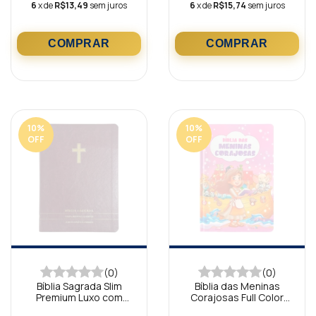
6
x de
R$13,49
sem juros
6
x de
R$15,74
sem juros
10
%
10
%
OFF
OFF
(0)
(0)
Bíblia Sagrada Slim
Bíblia das Meninas
Premium Luxo com
Corajosas Full Color
Harpa Full Color Cruz
com Harpa Lilás ARC