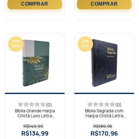
10
%
10
%
OFF
OFF
(0)
(0)
Bíblia Grande Harpa
Bíblia Sagrada com
Cristã Luxo Letra
Harpa Cristã Letra
Grande Floral
Gigante Ramos Preta
Verde/Branco
R$149,99
R$189,95
R$134,99
R$170,96