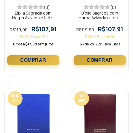
(0)
(0)
Bíblia Sagrada com
Bíblia Sagrada com
Harpa Avivada e Letra
Harpa Avivada e Letra
Gigante Premium Luxo
Gigante Premium Luxo
Cruz Marrom
Minimalista Branca
R$107,91
R$107,91
R$119,90
R$119,90
R$102,51
com
Pix
R$102,51
com
Pix
6
x de
R$17,99
sem juros
6
x de
R$17,99
sem juros
10
%
10
%
OFF
OFF