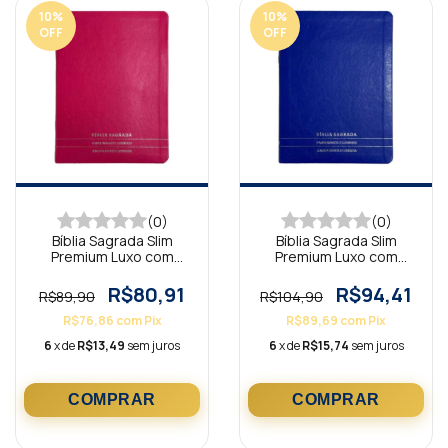
10
%
10
%
OFF
OFF
(0)
(0)
Bíblia Sagrada Slim
Bíblia Sagrada Slim
Premium Luxo com
Premium Luxo com
Harpa Full Color
Harpa Full Color
Minimalista Pink
Minimalista Azul
R$80,91
R$94,41
R$89,90
R$104,90
R$76,86
com
Pix
R$89,69
com
Pix
6
x de
R$13,49
sem juros
6
x de
R$15,74
sem juros