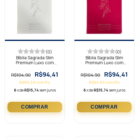
(0)
(0)
Bíblia Sagrada Slim
Bíblia Sagrada Slim
Premium Luxo com
Premium Luxo com
Harpa Full Color Ramo
Harpa Full Color Ramo
de Flores Branca
de Flores Pink
R$94,41
R$94,41
R$104,90
R$104,90
R$89,69
com
Pix
R$89,69
com
Pix
6
x de
R$15,74
sem juros
6
x de
R$15,74
sem juros