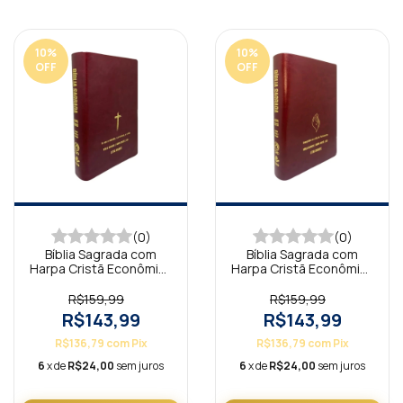
10
%
10
%
OFF
OFF
(0)
(0)
Bíblia Sagrada com
Bíblia Sagrada com
Harpa Cristã Econômica
Harpa Cristã Econômica
Letra Gigante Vinho
Letra Gigante Vinho
(Salvação)
(Pentecostes)
R$159,99
R$159,99
R$143,99
R$143,99
R$136,79
com
Pix
R$136,79
com
Pix
6
x de
R$24,00
sem juros
6
x de
R$24,00
sem juros