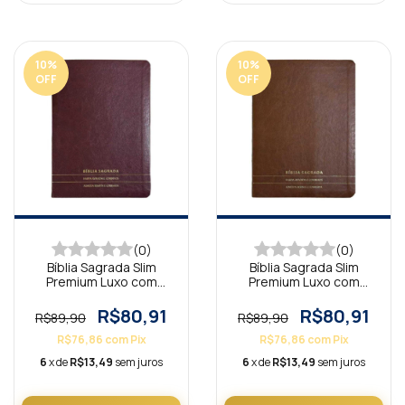
10
%
10
%
OFF
OFF
(0)
(0)
Bíblia Sagrada Slim
Bíblia Sagrada Slim
Premium Luxo com
Premium Luxo com
Harpa Full Color
Harpa Full Color
Minimalista Bordô
Minimalista Marrom
R$80,91
R$80,91
R$89,90
R$89,90
R$76,86
com
Pix
R$76,86
com
Pix
6
x de
R$13,49
sem juros
6
x de
R$13,49
sem juros