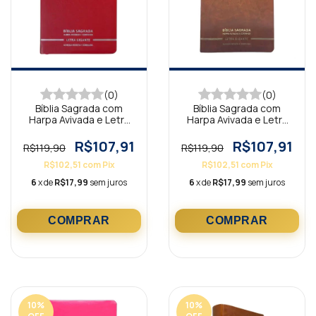
(0)
(0)
Bíblia Sagrada com
Bíblia Sagrada com
Harpa Avivada e Letra
Harpa Avivada e Letra
Gigante Premium Luxo
Gigante Premium Luxo
Minimalista Vermelho
Minimalista Marrom
R$107,91
R$107,91
R$119,90
R$119,90
R$102,51
com
Pix
R$102,51
com
Pix
6
x de
R$17,99
sem juros
6
x de
R$17,99
sem juros
10
%
10
%