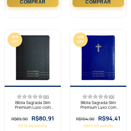
10
%
10
%
OFF
OFF
(0)
(0)
Bíblia Sagrada Slim
Bíblia Sagrada Slim
Premium Luxo com
Premium Luxo com
Harpa Full Color
Harpa Full Color Cruz
Minimalista Preta
Bordô
R$80,91
R$94,41
R$89,90
R$104,90
R$76,86
com
Pix
R$89,69
com
Pix