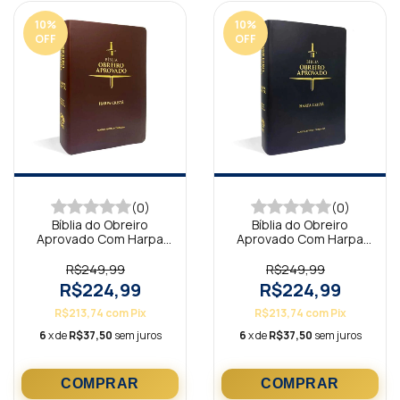
10
%
10
%
OFF
OFF
(0)
(0)
Bíblia do Obreiro
Bíblia do Obreiro
Aprovado Com Harpa
Aprovado Com Harpa
Cristã Vinho ARC
Cristã Preta ARC
R$249,99
R$249,99
R$224,99
R$224,99
R$213,74
com
Pix
R$213,74
com
Pix
6
x de
R$37,50
sem juros
6
x de
R$37,50
sem juros