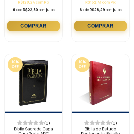
R$128,24
com
Pix
R$162,41
com
Pix
6
x de
R$22,50
sem juros
6
x de
R$28,49
sem juros
10
%
10
%
OFF
OFF
(0)
(0)
Bíblia Sagrada Capa
Bíblia de Estudo
Dura Preta ARC
Pentecostal Edição