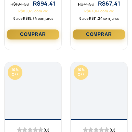
Bordô
R$94,41
R$67,41
R$104,90
R$74,90
R$89,69
com
Pix
R$64,04
com
Pix
6
x de
R$15,74
sem juros
6
x de
R$11,24
sem juros
10
%
10
%
OFF
OFF
(0)
(0)