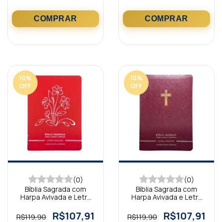
10
%
10
%
OFF
OFF
(0)
(0)
Bíblia Sagrada com
Bíblia Sagrada com
Harpa Avivada e Letra
Harpa Avivada e Letra
Gigante Premium Luxo
Gigante Premium Luxo
Flores Vermelho
Cruz Bordô
R$107,91
R$107,91
R$119,90
R$119,90