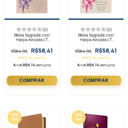
(0)
(0)
Bíblia Sagrada com
Bíblia Sagrada com
Harpa Avivada LT
Harpa Avivada LT
Gigante Rosé e Lilás
Gigante Rosé e Pink
R$58,41
R$58,41
R$64,90
R$64,90
R$55,49
com
Pix
R$55,49
com
Pix
6
x de
R$9,74
sem juros
6
x de
R$9,74
sem juros
10
%
10
%
OFF
OFF