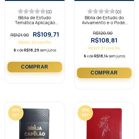
(0)
(0)
Bíblia de Estudo
Bíblia de Estudo do
Temática Aplicação
Avivamento e o Poder
Para Vida ARC - Capa 02
do Espírito Santo ARC -
Capa 02
R$109,71
R$120,90
R$121,90
R$108,81
R$104,22
com
Pix
R$103,37
com
Pix
6
x de
R$18,29
sem juros
6
x de
R$18,14
sem juros
10
%
10
%
OFF
OFF