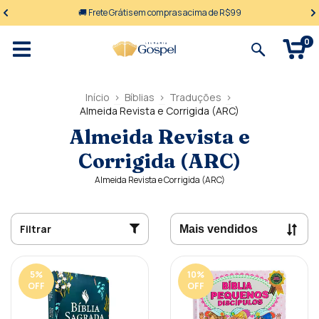
🚚 Frete Grátis em compras acima de R$99
0
Início
>
Bíblias
>
Traduções
>
Almeida Revista e Corrigida (ARC)
Almeida Revista e
Corrigida (ARC)
Almeida Revista e Corrigida (ARC)
Filtrar
5
%
10
%
OFF
OFF