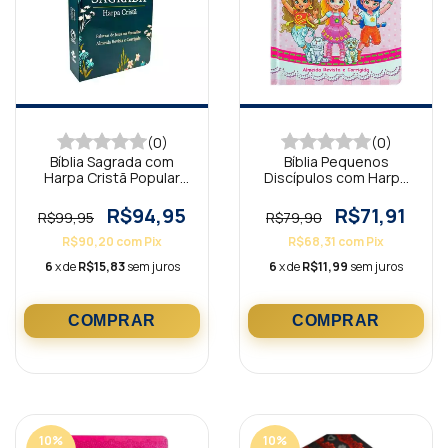
(0)
(0)
Bíblia Sagrada com
Bíblia Pequenos
Harpa Cristã Popular
Discípulos com Harpa
Letra Grande Azul Es
Avivada Rosa ARC
R$94,95
R$71,91
R$99,95
R$79,90
R$90,20
com
Pix
R$68,31
com
Pix
6
x de
R$15,83
sem juros
6
x de
R$11,99
sem juros
10
%
10
%