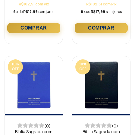
R$102,51
com
Pix
R$102,51
com
Pix
6
x de
R$17,99
sem juros
6
x de
R$17,99
sem juros
10
%
10
%
OFF
OFF
(0)
(0)
Bíblia Sagrada com
Bíblia Sagrada com