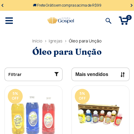
🚚 Frete Grátis em compras acima de R$99
0
Início
>
Igrejas
>
Óleo para Unção
Óleo para Unção
Filtrar
5
%
5
%
OFF
OFF