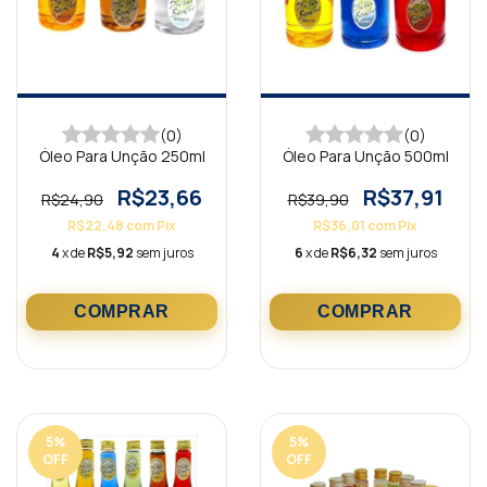
(0)
(0)
Óleo Para Unção 250ml
Óleo Para Unção 500ml
R$23,66
R$37,91
R$24,90
R$39,90
R$22,48
com
Pix
R$36,01
com
Pix
4
x de
R$5,92
sem juros
6
x de
R$6,32
sem juros
5
%
5
%
OFF
OFF