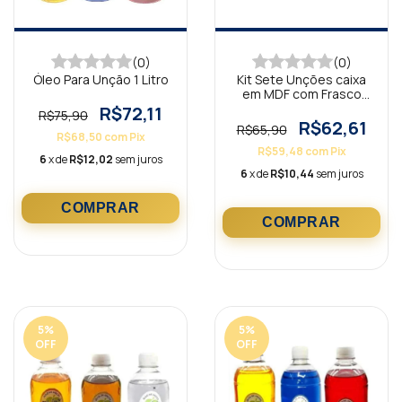
(0)
(0)
Óleo Para Unção 1 Litro
Kit Sete Unções caixa
em MDF com Frasco
10ml
R$72,11
R$75,90
R$62,61
R$65,90
R$68,50
com
Pix
R$59,48
com
Pix
6
x de
R$12,02
sem juros
6
x de
R$10,44
sem juros
5
%
5
%
OFF
OFF