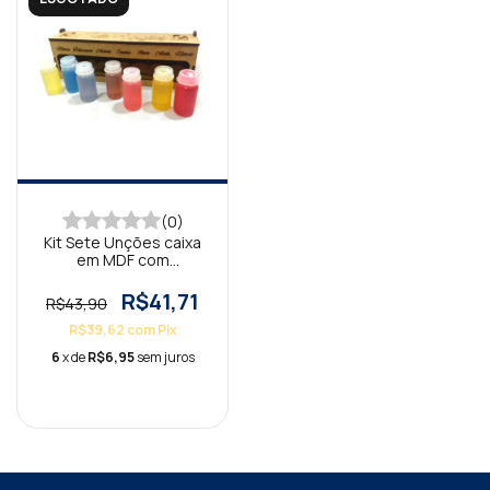
(0)
Kit Sete Unções caixa
em MDF com
Frasconete 5ml
R$41,71
R$43,90
R$39,62
com
Pix
6
x de
R$6,95
sem juros