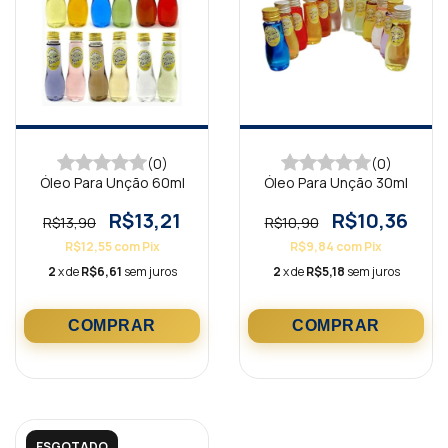
(0)
(0)
Óleo Para Unção 60ml
Óleo Para Unção 30ml
R$13,21
R$10,36
R$13,90
R$10,90
R$12,55
com
Pix
R$9,84
com
Pix
2
x de
R$6,61
sem juros
2
x de
R$5,18
sem juros
ESGOTADO