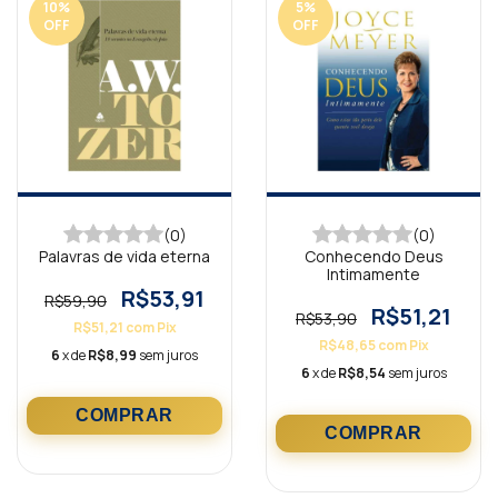
10
%
5
%
OFF
OFF
(0)
(0)
Palavras de vida eterna
Conhecendo Deus
Intimamente
R$53,91
R$59,90
R$51,21
R$53,90
R$51,21
com
Pix
R$48,65
com
Pix
6
x de
R$8,99
sem juros
6
x de
R$8,54
sem juros