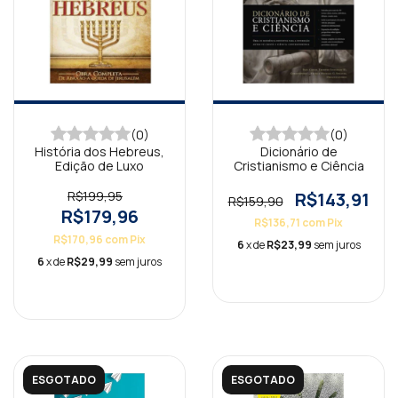
(0)
(0)
História dos Hebreus,
Dicionário de
Edição de Luxo
Cristianismo e Ciência
R$199,95
R$143,91
R$159,90
R$179,96
R$136,71
com
Pix
R$170,96
com
Pix
6
x de
R$23,99
sem juros
6
x de
R$29,99
sem juros
ESGOTADO
ESGOTADO