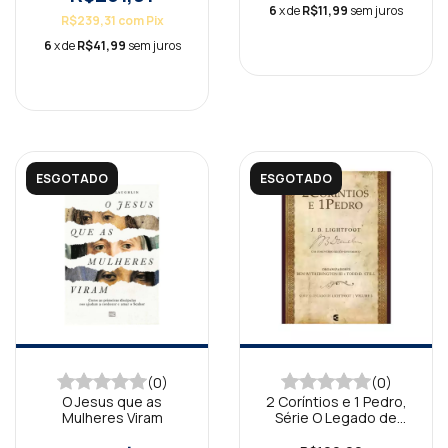
6
x de
R$11,99
sem juros
R$239,31
com
Pix
6
x de
R$41,99
sem juros
ESGOTADO
ESGOTADO
(0)
(0)
O Jesus que as
2 Coríntios e 1 Pedro,
Mulheres Viram
Série O Legado de
Lightfoot Vol 3