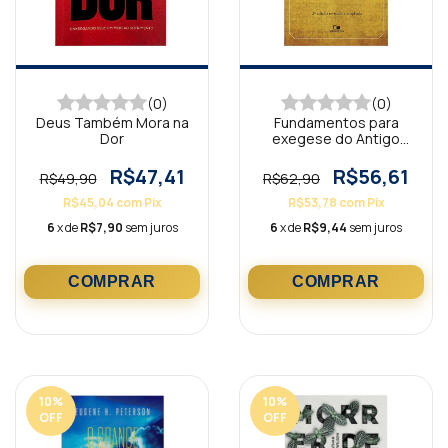
(0)
(0)
Deus Também Mora na
Fundamentos para
Dor
exegese do Antigo
Testamento
R$47,41
R$56,61
R$49,90
R$62,90
R$45,04
com
Pix
R$53,78
com
Pix
6
x de
R$7,90
sem juros
6
x de
R$9,44
sem juros
10
%
10
%
OFF
OFF