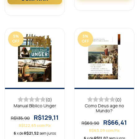
5
%
5
%
OFF
OFF
(0)
(0)
Manual Bíblico Unger
Como Deus age no
Mundo?
R$129,11
R$135,90
R$66,41
R$69,90
R$122,65
com
Pix
R$63,09
com
Pix
6
x de
R$21,52
sem juros
6
x de
R$11,07
sem juros