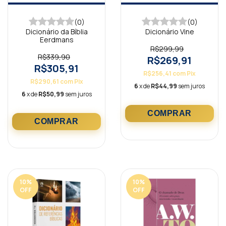
(0)
(0)
Dicionário da Bíblia
Dicionário Vine
Eerdmans
R$299,99
R$339,90
R$269,91
R$305,91
R$256,41
com
Pix
R$290,61
com
Pix
6
x de
R$44,99
sem juros
6
x de
R$50,99
sem juros
10
%
10
%
OFF
OFF