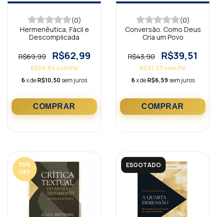
(0)
(0)
Hermenêutica, Fácil e
Conversão. Como Deus
Descomplicada
Cria um Povo
R$62,99
R$39,51
R$69,99
R$43,90
R$59,84
com
Pix
R$37,53
com
Pix
6
x de
R$10,50
sem juros
6
x de
R$6,59
sem juros
10
%
ESGOTADO
OFF