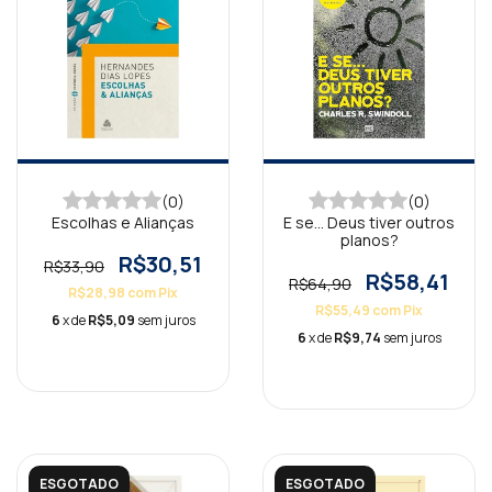
(0)
(0)
Escolhas e Alianças
E se… Deus tiver outros
planos?
R$30,51
R$33,90
R$58,41
R$64,90
R$28,98
com
Pix
R$55,49
com
Pix
6
x de
R$5,09
sem juros
6
x de
R$9,74
sem juros
ESGOTADO
ESGOTADO