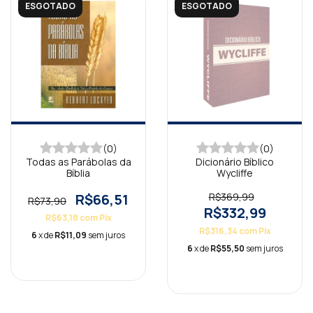
ESGOTADO
ESGOTADO
(0)
(0)
Todas as Parábolas da
Dicionário Bíblico
Bíblia
Wycliffe
R$66,51
R$369,99
R$73,90
R$332,99
R$63,18
com
Pix
R$316,34
com
Pix
6
x de
R$11,09
sem juros
6
x de
R$55,50
sem juros