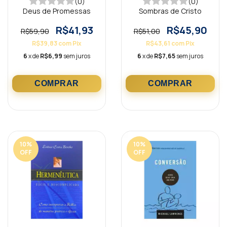
(0)
(0)
Deus de Promessas
Sombras de Cristo
R$41,93
R$45,90
R$59,90
R$51,00
R$39,83
com
Pix
R$43,61
com
Pix
6
x de
R$6,99
sem juros
6
x de
R$7,65
sem juros
10
%
10
%
OFF
OFF