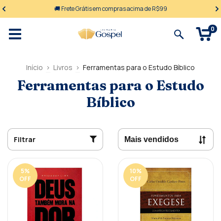
🚚 Frete Grátis em compras acima de R$99
0
Início
>
Livros
>
Ferramentas para o Estudo Bíblico
Ferramentas para o Estudo
Bíblico
Filtrar
5
%
10
%
OFF
OFF