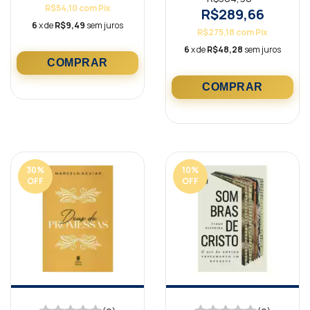
R$54,10
com
Pix
R$289,66
6
x de
R$9,49
sem juros
R$275,18
com
Pix
6
x de
R$48,28
sem juros
30
%
10
%
OFF
OFF