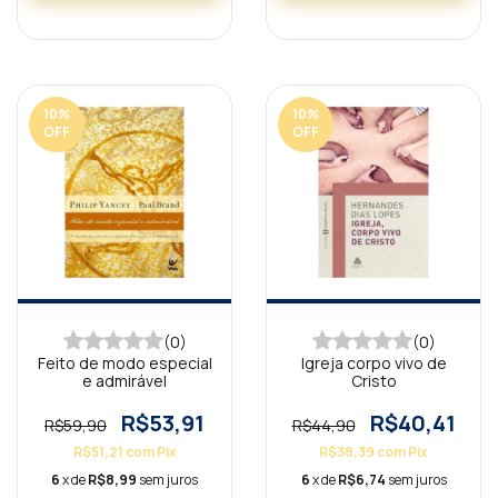
10
%
10
%
OFF
OFF
(0)
(0)
Feito de modo especial
Igreja corpo vivo de
e admirável
Cristo
R$53,91
R$40,41
R$59,90
R$44,90
R$51,21
com
Pix
R$38,39
com
Pix
6
x de
R$8,99
sem juros
6
x de
R$6,74
sem juros