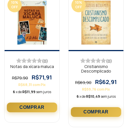
10
%
10
%
OFF
OFF
(0)
(0)
Notas da xícara maluca
Cristianismo
Descomplicado
R$71,91
R$79,90
R$62,91
R$69,90
R$68,31
com
Pix
R$59,76
com
Pix
6
x de
R$11,99
sem juros
6
x de
R$10,49
sem juros