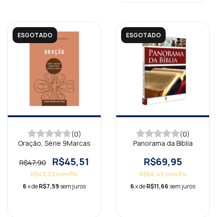
ESGOTADO
ESGOTADO
(0)
(0)
Oração, Série 9Marcas
Panorama da Bíblia
R$45,51
R$69,95
R$47,90
R$43,23
com
Pix
R$66,45
com
Pix
6
x de
R$7,59
sem juros
6
x de
R$11,66
sem juros