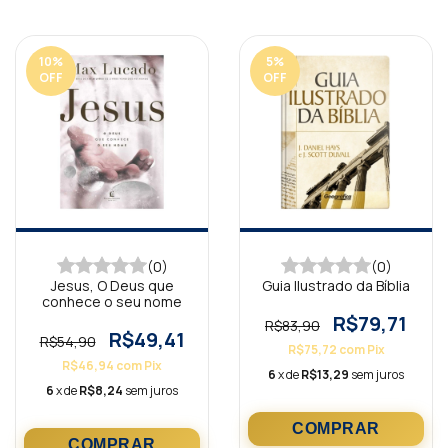
10
%
5
%
OFF
OFF
(0)
(0)
Jesus, O Deus que
Guia Ilustrado da Bíblia
conhece o seu nome
R$79,71
R$83,90
R$49,41
R$54,90
R$75,72
com
Pix
R$46,94
com
Pix
6
x de
R$13,29
sem juros
6
x de
R$8,24
sem juros