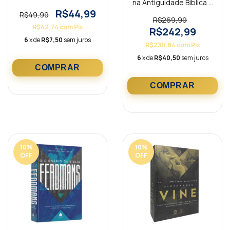
na Antiguidade Bíblica &
Pós Bíblica
R$44,99
R$49,99
R$269,99
R$42,74
com
Pix
R$242,99
6
x de
R$7,50
sem juros
R$230,84
com
Pix
6
x de
R$40,50
sem juros
10
%
10
%
OFF
OFF