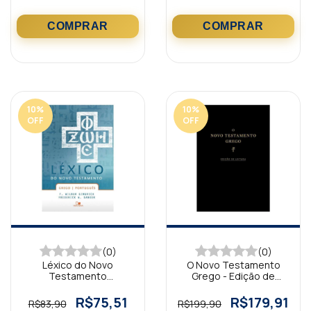
10
%
10
%
OFF
OFF
(0)
(0)
Léxico do Novo
O Novo Testamento
Testamento
Grego - Edição de
Grego/Português
Leitura
R$75,51
R$179,91
R$83,90
R$199,90