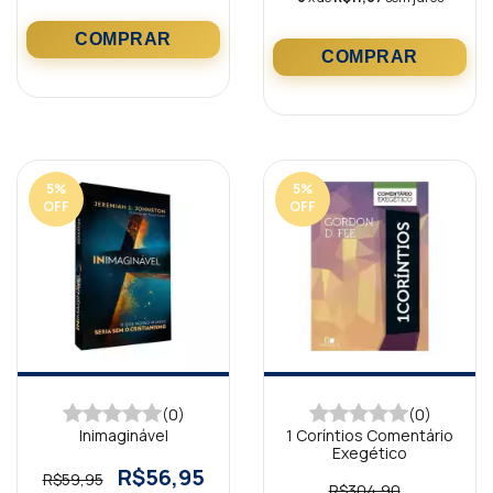
5
%
5
%
OFF
OFF
(0)
(0)
Inimaginável
1 Coríntios Comentário
Exegético
R$56,95
R$59,95
R$304,90