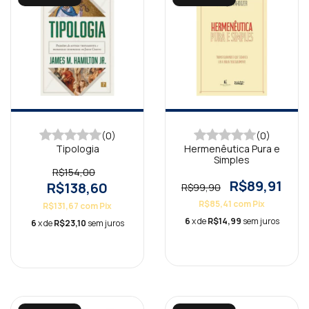
(0)
(0)
Tipologia
Hermenêutica Pura e
Simples
R$154,00
R$89,91
R$138,60
R$99,90
R$85,41
com
Pix
R$131,67
com
Pix
6
x de
R$14,99
sem juros
6
x de
R$23,10
sem juros