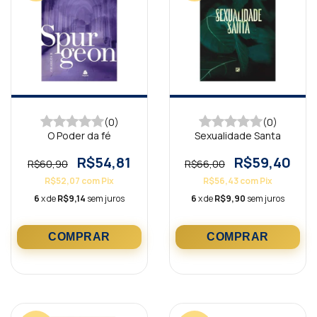
(0)
(0)
O Poder da fé
Sexualidade Santa
R$54,81
R$59,40
R$60,90
R$66,00
R$52,07
com
Pix
R$56,43
com
Pix
6
x de
R$9,14
sem juros
6
x de
R$9,90
sem juros