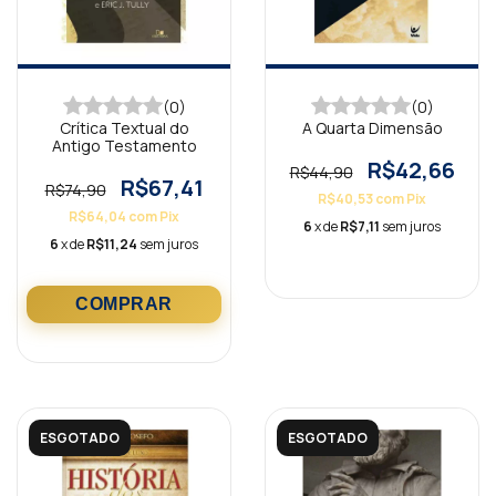
(0)
(0)
Crítica Textual do
A Quarta Dimensão
Antigo Testamento
R$42,66
R$44,90
R$67,41
R$74,90
R$40,53
com
Pix
R$64,04
com
Pix
6
x de
R$7,11
sem juros
6
x de
R$11,24
sem juros
ESGOTADO
ESGOTADO