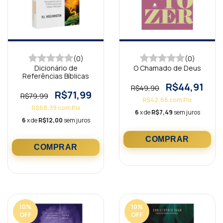
(0)
(0)
Dicionário de
O Chamado de Deus
Referências Bíblicas
R$44,91
R$49,90
R$71,99
R$79,99
R$42,66
com
Pix
R$68,39
com
Pix
6
x de
R$7,49
sem juros
6
x de
R$12,00
sem juros
10
%
10
%
OFF
OFF