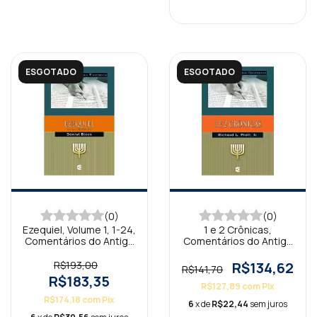
ESGOTADO
ESGOTADO
(0)
(0)
Ezequiel, Volume 1, 1-24,
1 e 2 Crônicas,
Comentários do Antigo
Comentários do Antigo
Testamento
Testamento
R$193,00
R$134,62
R$141,70
R$183,35
R$127,89
com
Pix
R$174,18
com
Pix
6
x de
R$22,44
sem juros