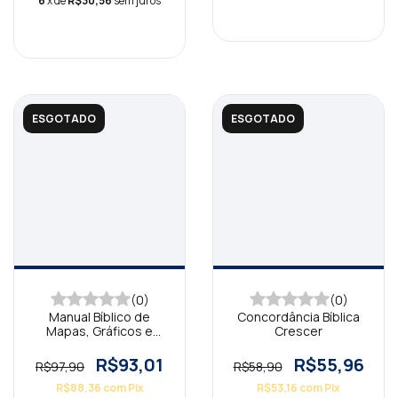
6
x de
R$30,56
sem juros
ESGOTADO
ESGOTADO
(0)
(0)
Manual Bíblico de
Concordância Bíblica
Mapas, Gráficos e
Crescer
Cronologia
R$93,01
R$55,96
R$97,90
R$58,90
R$88,36
com
Pix
R$53,16
com
Pix