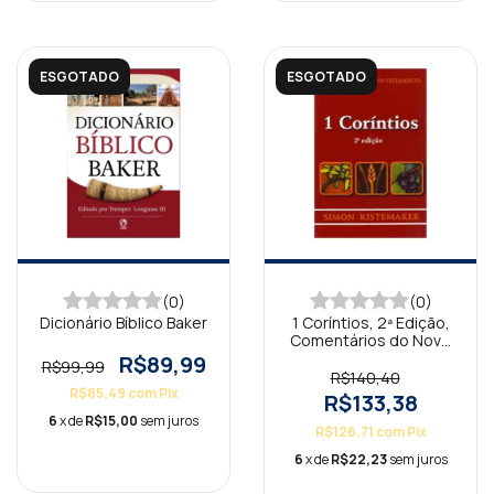
ESGOTADO
ESGOTADO
(0)
(0)
Dicionário Bíblico Baker
1 Coríntios, 2ª Edição,
Comentários do Novo
Testamento
R$89,99
R$99,99
R$140,40
R$85,49
com
Pix
R$133,38
6
x de
R$15,00
sem juros
R$126,71
com
Pix
6
x de
R$22,23
sem juros