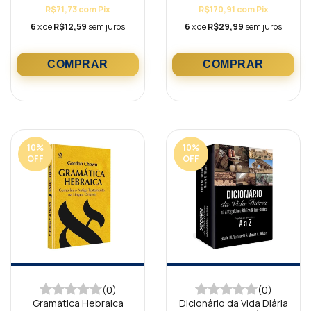
R$71,73
com
Pix
R$170,91
com
Pix
6
x de
R$12,59
sem juros
6
x de
R$29,99
sem juros
10
%
10
%
OFF
OFF
(0)
(0)
Gramática Hebraica
Dicionário da Vida Diária