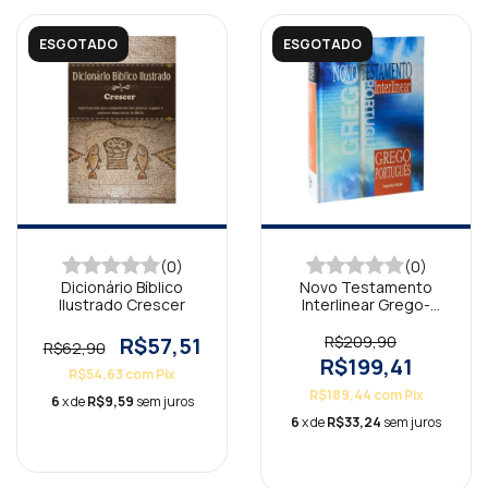
ESGOTADO
ESGOTADO
(0)
(0)
Dicionário Bíblico
Novo Testamento
Ilustrado Crescer
Interlinear Grego-
Português
R$57,51
R$209,90
R$62,90
R$199,41
R$54,63
com
Pix
R$189,44
com
Pix
6
x de
R$9,59
sem juros
6
x de
R$33,24
sem juros