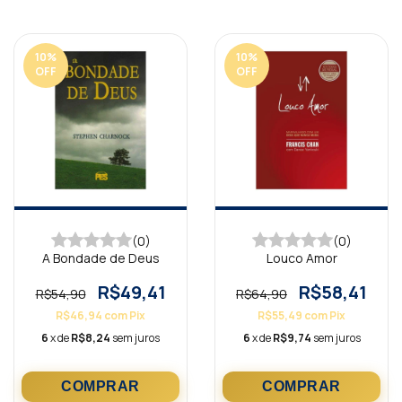
10
%
10
%
OFF
OFF
(0)
(0)
A Bondade de Deus
Louco Amor
R$49,41
R$58,41
R$54,90
R$64,90
R$46,94
com
Pix
R$55,49
com
Pix
6
x de
R$8,24
sem juros
6
x de
R$9,74
sem juros