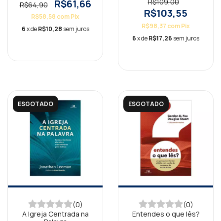
R$61,66
R$109,00
R$64,90
R$103,55
R$58,58
com
Pix
R$98,37
com
Pix
6
x de
R$10,28
sem juros
6
x de
R$17,26
sem juros
ESGOTADO
ESGOTADO
(0)
(0)
A Igreja Centrada na
Entendes o que lês?