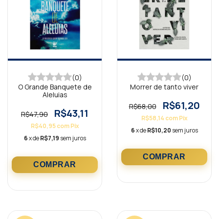
(0)
(0)
O Grande Banquete de
Morrer de tanto viver
Aleluias
R$61,20
R$68,00
R$43,11
R$47,90
R$58,14
com
Pix
R$40,95
com
Pix
6
x de
R$10,20
sem juros
6
x de
R$7,19
sem juros