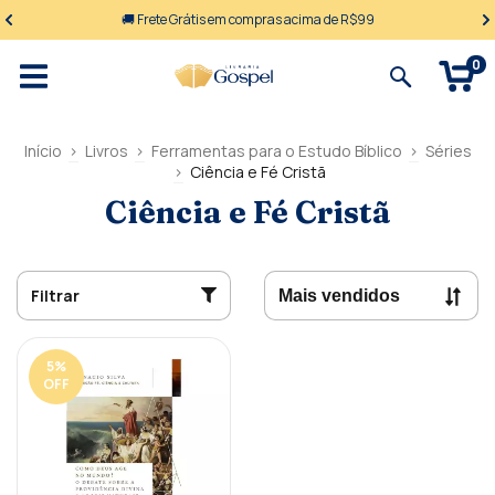
🚚 Frete Grátis em compras acima de R$99
0
Início
>
Livros
>
Ferramentas para o Estudo Bíblico
>
Séries
>
Ciência e Fé Cristã
Ciência e Fé Cristã
Filtrar
5
%
OFF