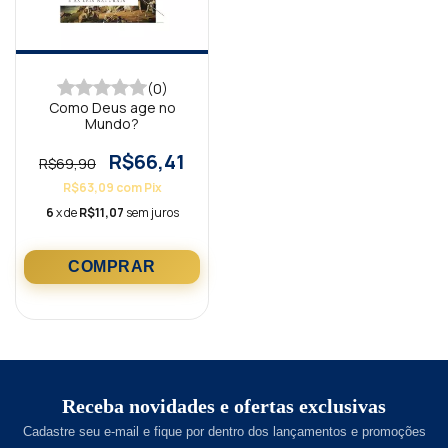
(0)
Como Deus age no
Mundo?
R$66,41
R$69,90
R$63,09
com
Pix
6
x de
R$11,07
sem juros
Receba novidades e ofertas exclusivas
Cadastre seu e-mail e fique por dentro dos lançamentos e promoções