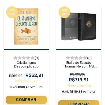
10
%
10
%
OFF
OFF
(0)
(0)
Cristianismo
Bíblia de Estudo
Descomplicado
Thomas Nelson, NVI,
Capa em Couro
Legítimo Preta
R$62,91
R$799,90
R$69,90
R$719,91
R$59,76
com
Pix
R$683,91
com
Pix
6
x de
R$10,49
sem juros
6
x de
R$119,99
sem juros