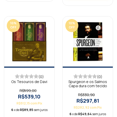
10
%
10
%
OFF
OFF
(0)
(0)
Os Tesouros de Davi
Spurgeon e os Salmos
Capa dura com tecido
R$599,00
R$330,90
R$539,10
R$297,81
R$512,15
com
Pix
R$282,92
com
Pix
6
x de
R$89,85
sem juros
6
x de
R$49,64
sem juros