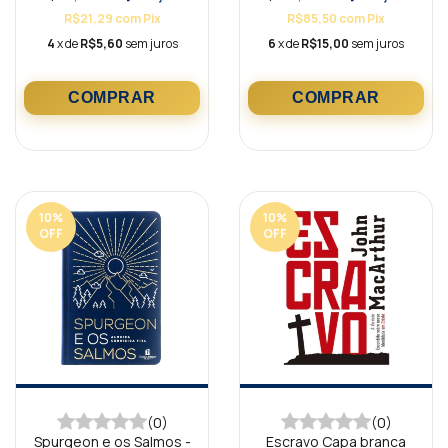
R$21,29
com
Pix
R$85,50
com
Pix
4
x de
R$5,60
sem juros
6
x de
R$15,00
sem juros
10
%
10
%
OFF
OFF
(0)
(0)
Spurgeon e os Salmos -
Escravo Capa branca