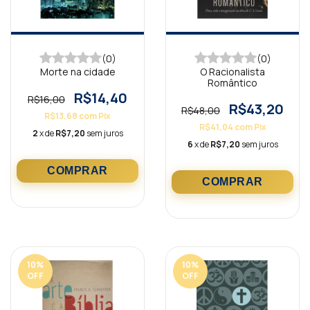
(0)
(0)
Morte na cidade
O Racionalista
Romântico
R$14,40
R$16,00
R$43,20
R$48,00
R$13,68
com
Pix
R$41,04
com
Pix
2
x de
R$7,20
sem juros
6
x de
R$7,20
sem juros
10
%
10
%
OFF
OFF