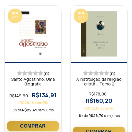
10
%
10
%
OFF
OFF
(0)
(0)
Santo Agostinho, Uma
A instituição da religião
Biografia
cristã – Tomo 2
R$134,91
R$178,00
R$149,90
R$160,20
R$128,16
com
Pix
R$152,19
com
Pix
6
x de
R$22,49
sem juros
6
x de
R$26,70
sem juros