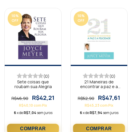
10
%
10
%
OFF
OFF
(0)
(0)
Sete coisas que
21 Maneiras de
roubam sua Alegria
encontrar a paz e a
felicidade
R$42,21
R$47,61
R$46,90
R$52,90
R$40,10
com
Pix
R$45,23
com
Pix
6
x de
R$7,04
sem juros
6
x de
R$7,94
sem juros