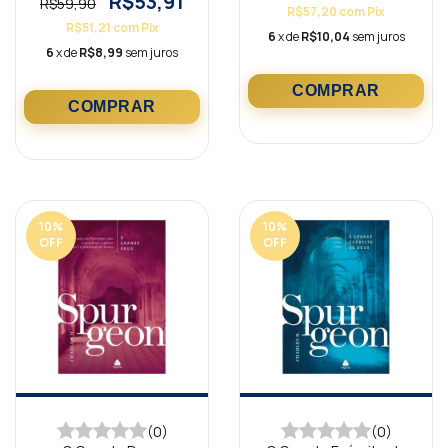
R$53,91
R$59,90
R$57,20
com
Pix
R$51,21
com
Pix
6
x de
R$10,04
sem juros
6
x de
R$8,99
sem juros
10
%
10
%
OFF
OFF
(0)
(0)