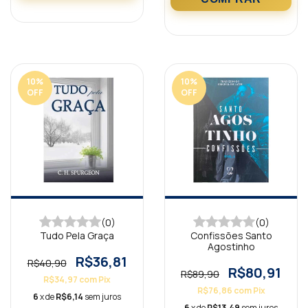
10
%
10
%
OFF
OFF
(0)
(0)
Tudo Pela Graça
Confissões Santo
Agostinho
R$36,81
R$40,90
R$80,91
R$89,90
R$34,97
com
Pix
R$76,86
com
Pix
6
x de
R$6,14
sem juros
6
x de
R$13,49
sem juros