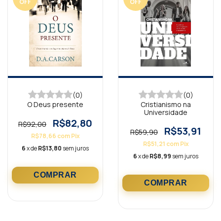
OFF
OFF
(0)
(0)
O Deus presente
Cristianismo na
Universidade
R$82,80
R$92,00
R$53,91
R$59,90
R$78,66
com
Pix
R$51,21
com
Pix
6
x de
R$13,80
sem juros
6
x de
R$8,99
sem juros