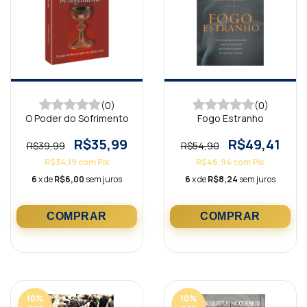
(0)
(0)
O Poder do Sofrimento
Fogo Estranho
R$35,99
R$49,41
R$39,99
R$54,90
R$34,19
com
Pix
R$46,94
com
Pix
6
x de
R$6,00
sem juros
6
x de
R$8,24
sem juros
10
%
10
%