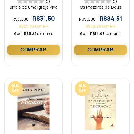
(0)
(0)
Sinais de uma Igreja Viva
Os Prazeres de Deus
R$31,50
R$84,51
R$35,00
R$93,90
R$29,93
com
Pix
R$80,28
com
Pix
6
x de
R$5,25
sem juros
6
x de
R$14,09
sem juros
10
%
10
%
OFF
OFF