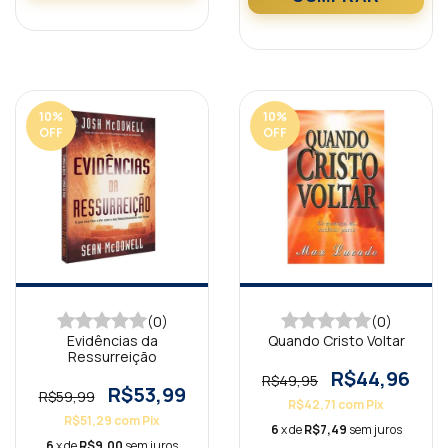
10
%
10
%
OFF
OFF
(0)
(0)
Evidências da
Quando Cristo Voltar
Ressurreição
R$44,96
R$49,95
R$53,99
R$59,99
R$42,71
com
Pix
R$51,29
com
Pix
6
x de
R$7,49
sem juros
6
x de
R$9,00
sem juros