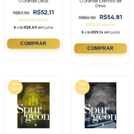
O Grande Deus
O Grande Exército de
Deus
R$52,11
R$57,90
R$54,81
R$60,90
R$49,50
com
Pix
R$52,07
com
Pix
6
x de
R$8,69
sem juros
6
x de
R$9,14
sem juros
10
%
10
%
OFF
OFF