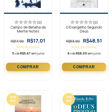
(0)
(0)
Campo de Batalha da
O Evangelho Segundo
Mente Notes
Deus
R$17,01
R$48,51
R$17,90
R$53,90
R$16,16
com
Pix
R$46,08
com
Pix
3
x de
R$5,67
sem juros
6
x de
R$8,09
sem juros
10
%
10
%
OFF
OFF