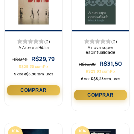
(0)
(0)
A Arte e a Bíblia
A nova super
espiritualidade
R$29,79
R$33,10
R$31,50
R$35,00
R$28,30
com
Pix
R$29,93
com
Pix
5
x de
R$5,96
sem juros
6
x de
R$5,25
sem juros
10
%
10
%