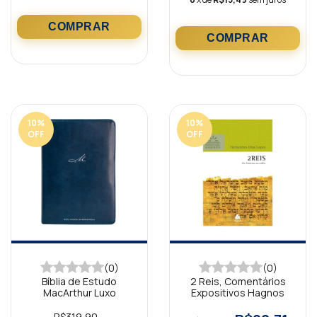
10
%
10
%
OFF
OFF
(0)
(0)
Bíblia de Estudo
2 Reis, Comentários
MacArthur Luxo
Expositivos Hagnos
R$319,90