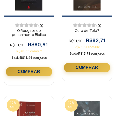
(0)
(0)
O Resgate do
Ouro de Tolo?
pensamento Bíblico
R$82,71
R$91,90
R$80,91
R$89,90
R$78,57
com
Pix
R$76,86
com
Pix
6
x de
R$13,79
sem juros
6
x de
R$13,49
sem juros
10
%
10
%
OFF
OFF