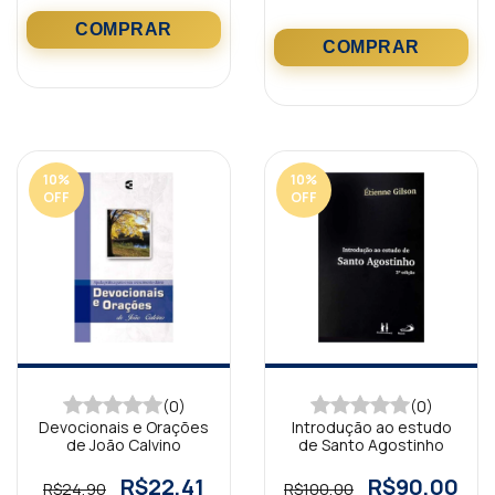
10
%
10
%
OFF
OFF
(0)
(0)
Devocionais e Orações
Introdução ao estudo
de João Calvino
de Santo Agostinho
R$22,41
R$90,00
R$24,90
R$100,00