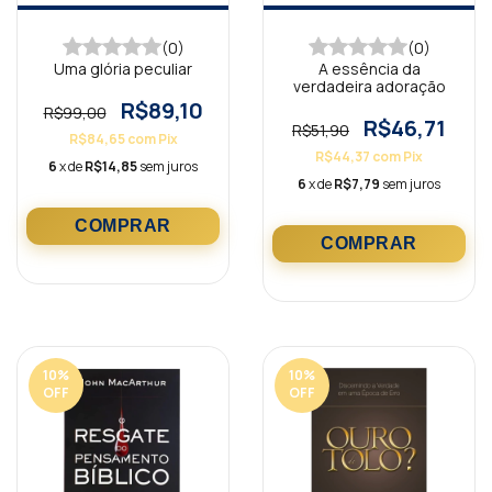
(0)
(0)
Uma glória peculiar
A essência da
verdadeira adoração
R$89,10
R$99,00
R$46,71
R$51,90
R$84,65
com
Pix
R$44,37
com
Pix
6
x de
R$14,85
sem juros
6
x de
R$7,79
sem juros
10
%
10
%
OFF
OFF