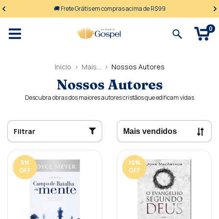
🚚 Frete Grátis em compras acima de R$99
0
Início
>
Mais...
>
Nossos Autores
Nossos Autores
Descubra obras dos maiores autores cristãos que edificam vidas
Filtrar
5
%
10
%
OFF
OFF