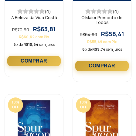
(0)
(0)
A Beleza da Vida Cristã
O Maior Presente de
Todos
R$63,81
R$70,90
R$58,41
R$64,90
R$60,62
com
Pix
R$55,49
com
Pix
6
x de
R$10,64
sem juros
6
x de
R$9,74
sem juros
10
%
10
%
OFF
OFF