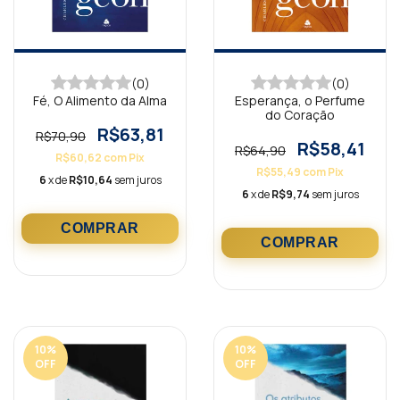
(0)
(0)
Fé, O Alimento da Alma
Esperança, o Perfume
do Coração
R$63,81
R$70,90
R$58,41
R$64,90
R$60,62
com
Pix
R$55,49
com
Pix
6
x de
R$10,64
sem juros
6
x de
R$9,74
sem juros
10
%
10
%
OFF
OFF