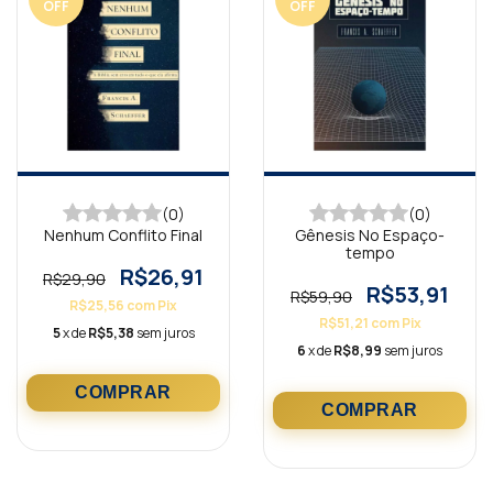
OFF
OFF
(0)
(0)
Nenhum Conflito Final
Gênesis No Espaço-
tempo
R$26,91
R$29,90
R$53,91
R$59,90
R$25,56
com
Pix
R$51,21
com
Pix
5
x de
R$5,38
sem juros
6
x de
R$8,99
sem juros