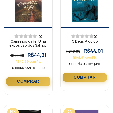
(0)
(0)
Caminhos da fé: Uma
O Deus Pródigo
exposição dos Salmos
de Romagem
R$44,01
R$48,90
R$44,91
R$49,90
R$41,81
com
Pix
R$42,66
com
Pix
6
x de
R$7,34
sem juros
6
x de
R$7,49
sem juros
10
%
10
%