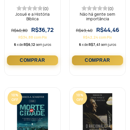
(0)
(0)
Josué e a História
Não há gente sem
Bíblica
importância
R$36,72
R$44,46
R$40,80
R$49,40
R$34,88
com
Pix
R$42,24
com
Pix
6
x de
R$6,12
sem juros
6
x de
R$7,41
sem juros
10
%
10
%
OFF
OFF