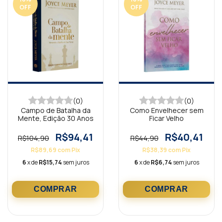
OFF
OFF
(0)
(0)
Campo de Batalha da
Como Envelhecer sem
Mente, Edição 30 Anos
Ficar Velho
R$94,41
R$40,41
R$104,90
R$44,90
R$89,69
com
Pix
R$38,39
com
Pix
6
x de
R$15,74
sem juros
6
x de
R$6,74
sem juros