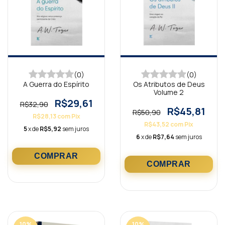
(0)
(0)
A Guerra do Espírito
Os Atributos de Deus
Volume 2
R$29,61
R$32,90
R$45,81
R$50,90
R$28,13
com
Pix
R$43,52
com
Pix
5
x de
R$5,92
sem juros
6
x de
R$7,64
sem juros
10
%
10
%