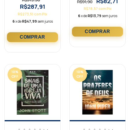
R$82,71
R$91,90
R$287,91
R$78,57
com
Pix
R$273,51
com
Pix
6
x de
R$13,79
sem juros
6
x de
R$47,99
sem juros
10
%
10
%
OFF
OFF