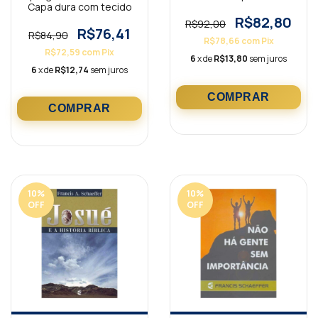
Capa dura com tecido
R$82,80
R$92,00
R$76,41
R$84,90
R$78,66
com
Pix
R$72,59
com
Pix
6
x de
R$13,80
sem juros
6
x de
R$12,74
sem juros
10
%
10
%
OFF
OFF