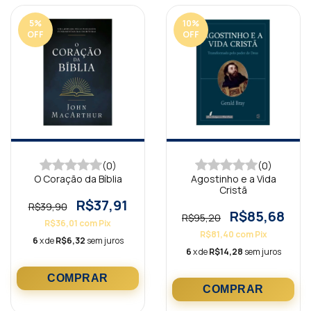
5
%
10
%
OFF
OFF
(0)
(0)
O Coração da Bíblia
Agostinho e a Vida
Cristã
R$37,91
R$39,90
R$85,68
R$95,20
R$36,01
com
Pix
R$81,40
com
Pix
6
x de
R$6,32
sem juros
6
x de
R$14,28
sem juros