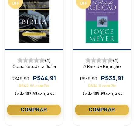
OFF
OFF
(0)
(0)
Como Estudar a Bíblia
A Raiz de Rejeição
R$44,91
R$35,91
R$49,90
R$39,90
R$42,66
com
Pix
R$34,11
com
Pix
6
x de
R$7,49
sem juros
6
x de
R$5,99
sem juros