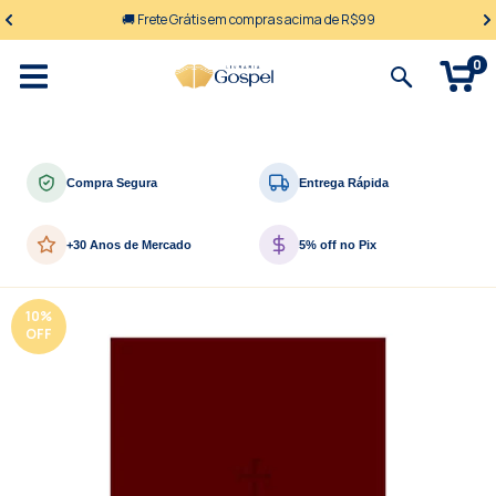
🚚 Frete Grátis em compras acima de R$99
0
Compra Segura
Entrega Rápida
+30 Anos de Mercado
5% off no Pix
10
%
OFF