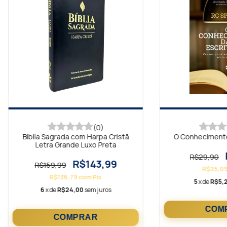
(0)
Bíblia Sagrada com Harpa Cristã
O Conhecimento
Letra Grande Luxo Preta
R$29,90
R$143,99
R$159,99
R$25,0
R$136,79
com
Pix
5
x de
R$5,
6
x de
R$24,00
sem juros