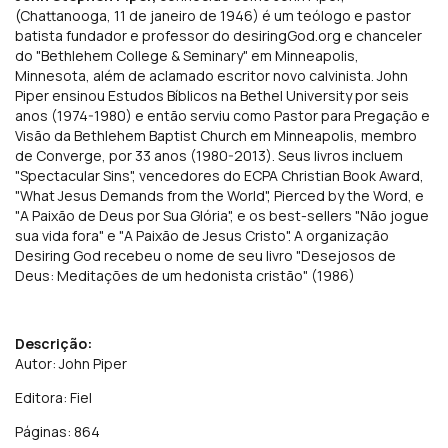
(Chattanooga, 11 de janeiro de 1946) é um teólogo e pastor
batista fundador e professor do desiringGod.org e chanceler
do "Bethlehem College & Seminary" em Minneapolis,
Minnesota, além de aclamado escritor novo calvinista. John
Piper ensinou Estudos Bíblicos na Bethel University por seis
anos (1974-1980) e então serviu como Pastor para Pregação e
Visão da Bethlehem Baptist Church em Minneapolis, membro
de Converge, por 33 anos (1980-2013). Seus livros incluem
"Spectacular Sins", vencedores do ECPA Christian Book Award,
"What Jesus Demands from the World", Pierced by the Word, e
"A Paixão de Deus por Sua Glória", e os best-sellers "Não jogue
sua vida fora" e "A Paixão de Jesus Cristo". A organização
Desiring God recebeu o nome de seu livro "Desejosos de
Deus: Meditações de um hedonista cristão" (1986)
Descrição:
Autor: John Piper
Editora: Fiel
Páginas: 864