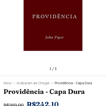
1
/
1
Início
>
Acabaram de Chegar
>
Providência - Capa Dura
Providência - Capa Dura
R$242,10
R$269,00