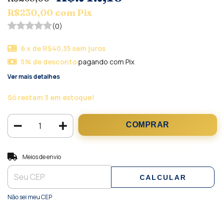
R$230,00
com
Pix
(0)
6
x de
R$40,35
sem juros
5% de desconto
pagando com Pix
Ver mais detalhes
Só restam
3
em estoque!
Entregas para o CEP:
ALTERAR CEP
Meios de envio
CALCULAR
Não sei meu CEP