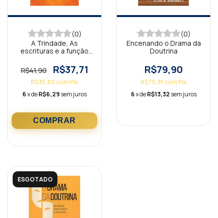
(0)
(0)
A Trindade, As
Encenando o Drama da
escrituras e a função
Doutrina
do Teólogo
R$37,71
R$79,90
R$41,90
R$35,82
com
Pix
R$75,91
com
Pix
6
x de
R$6,29
sem juros
6
x de
R$13,32
sem juros
ESGOTADO