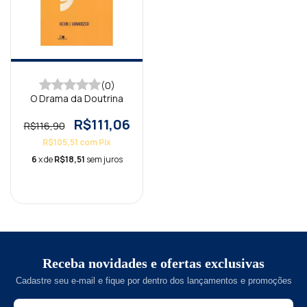
(0)
O Drama da Doutrina
R$111,06
R$116,90
R$105,51
com
Pix
6
x de
R$18,51
sem juros
Receba novidades e ofertas exclusivas
Cadastre seu e-mail e fique por dentro dos lançamentos e promoções