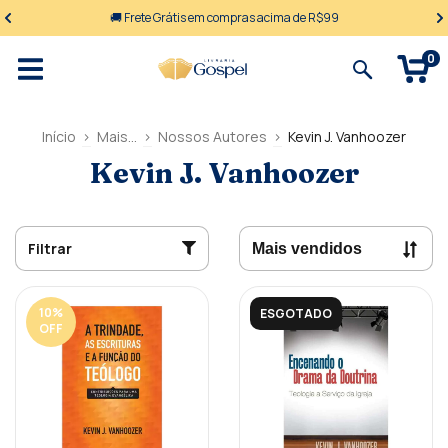
🚚 Frete Grátis em compras acima de R$99
0
Início
>
Mais...
>
Nossos Autores
>
Kevin J. Vanhoozer
Kevin J. Vanhoozer
Filtrar
10
%
ESGOTADO
OFF