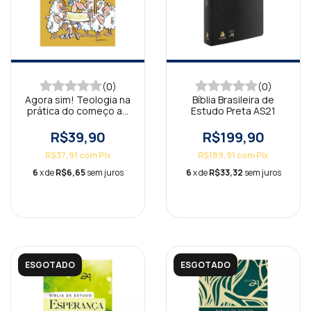
(0)
(0)
Agora sim! Teologia na
Bíblia Brasileira de
prática do começo ao
Estudo Preta AS21
fim
R$39,90
R$199,90
R$37,91
com
Pix
R$189,91
com
Pix
6
x de
R$6,65
sem juros
6
x de
R$33,32
sem juros
ESGOTADO
ESGOTADO