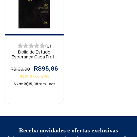
(0)
Bíblia de Estudo
Esperança Capa Preta
AS21
R$95,86
R$100,90
R$91,07
com
Pix
6
x de
R$15,98
sem juros
Receba novidades e ofertas exclusivas