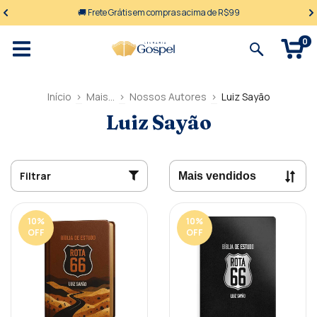
🚚 Frete Grátis em compras acima de R$99
0
Início
>
Mais...
>
Nossos Autores
>
Luiz Sayão
Luiz Sayão
Filtrar
10
%
10
%
OFF
OFF