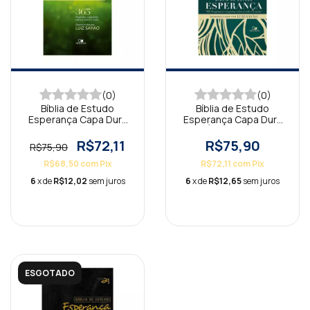
(0)
(0)
Bíblia de Estudo
Bíblia de Estudo
Esperança Capa Dura
Esperança Capa Dura
Verde Luzes AS21
Árvore AS21
R$72,11
R$75,90
R$75,90
R$68,50
com
Pix
R$72,11
com
Pix
6
x de
R$12,02
sem juros
6
x de
R$12,65
sem juros
ESGOTADO