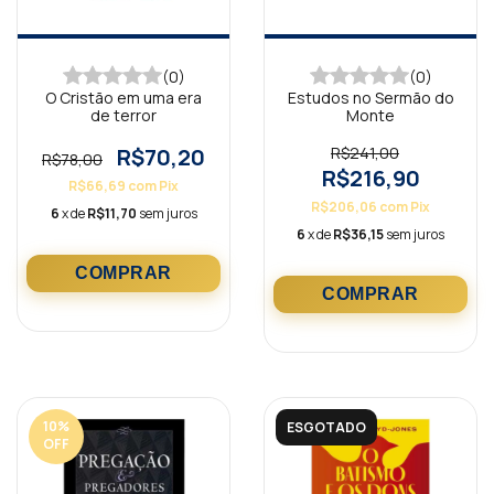
(0)
(0)
O Cristão em uma era
Estudos no Sermão do
de terror
Monte
R$70,20
R$241,00
R$78,00
R$216,90
R$66,69
com
Pix
R$206,06
com
Pix
6
x de
R$11,70
sem juros
6
x de
R$36,15
sem juros
10
%
ESGOTADO
OFF