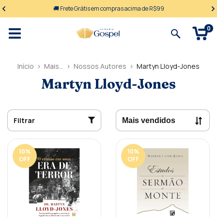
🚚 Frete Grátis em compras acima de R$99
0
Início
>
Mais...
>
Nossos Autores
>
Martyn Lloyd-Jones
Martyn Lloyd-Jones
Filtrar
10
%
10
%
OFF
OFF