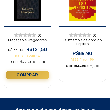
(0)
(0)
Pregação e Pregadores
O Batismo e os dons do
Espírito
R$121,50
R$135,00
R$89,90
R$115,43
com
Pix
R$85,41
com
Pix
6
x de
R$20,25
sem juros
6
x de
R$14,98
sem juros
Receba novidades e ofertas exclusivas