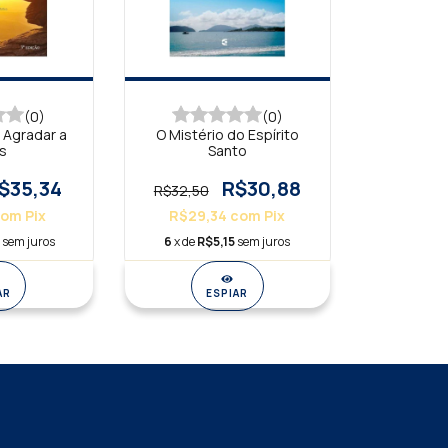
(0)
(0)
 Agradar a
O Mistério do Espírito
s
Santo
$35,34
R$30,88
R$32,50
com
Pix
R$29,34
com
Pix
9
sem juros
6
x de
R$5,15
sem juros
AR
ESPIAR