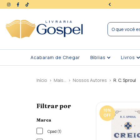
ra | Seus dados protegidos
Acabaram de Chegar
Bíblias
Livros
Início
>
Mais...
>
Nossos Autores
>
R. C. Sproul
Filtrar por
10
%
OFF
Marca
Cpad (1)