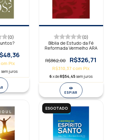
(0)
(0)
Juntos?
Bíblia de Estudo da Fé
Reformada Vermelho ARA
$48,36
R$326,71
R$362,00
com
Pix
R$310,37
com
Pix
6
sem juros
6
x de
R$54,45
sem juros
AR
ESPIAR
ESGOTADO