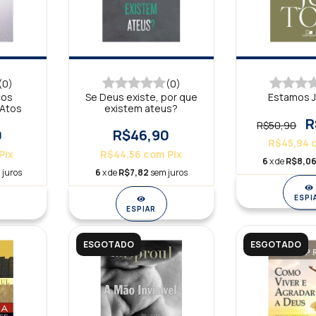
(0)
(0)
cos
Se Deus existe, por que
Estamos 
 Atos
existem ateus?
R
R$50,90
0
R$46,90
R$45,94
Pix
R$44,56
com
Pix
6
x de
R$8,0
 juros
6
x de
R$7,82
sem juros
ESPI
ESPIAR
ESGOTADO
ESGOTADO