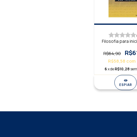
Filosofia para ini
R$6
R$64,90
R$58,58
com
6
x de
R$10,28
sem
ESPIAR