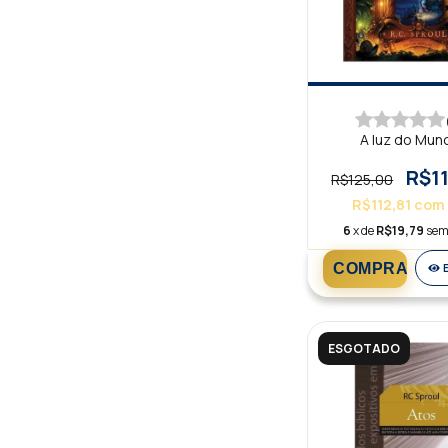
A luz do Mun
R$1
R$125,00
R$112,81
com
6
x de
R$19,79
sem
ESGOTADO