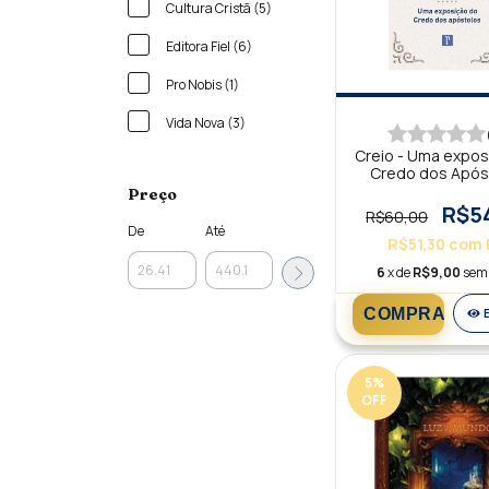
Cultura Cristã (5)
Editora Fiel (6)
Pro Nobis (1)
Vida Nova (3)
Creio - Uma expos
Credo dos Após
Preço
R$5
R$60,00
De
Até
R$51,30
com
6
x de
R$9,00
sem 
5
%
OFF