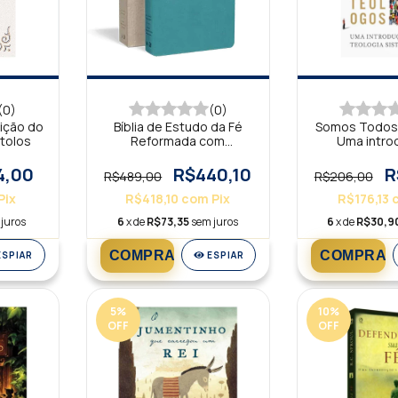
(0)
(0)
ição do
Bíblia de Estudo da Fé
Somos Todos
tolos
Reformada com
Uma intro
Concordância Capa Luxo
teologia si
Turquesa e Estojo
4,00
R$440,10
R
R$489,00
R$206,00
Pix
R$418,10
com
Pix
R$176,13
juros
6
x de
R$73,35
sem juros
6
x de
R$30,9
ESPIAR
ESPIAR
5
%
10
%
OFF
OFF