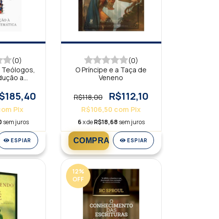
(0)
(0)
 Teólogos,
O Príncipe e a Taça de
dução a
Veneno
stemática
$185,40
R$112,10
R$118,00
com
Pix
R$106,50
com
Pix
0
sem juros
6
x de
R$18,68
sem juros
ESPIAR
ESPIAR
12
%
OFF