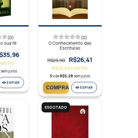
(0)
(0)
o sua fé
O Conhecimento das
Escrituras
$35,96
R$26,41
R$29,90
com
Pix
R$25,09
com
Pix
9
sem juros
5
x de
R$5,28
sem juros
ESPIAR
ESPIAR
ESGOTADO