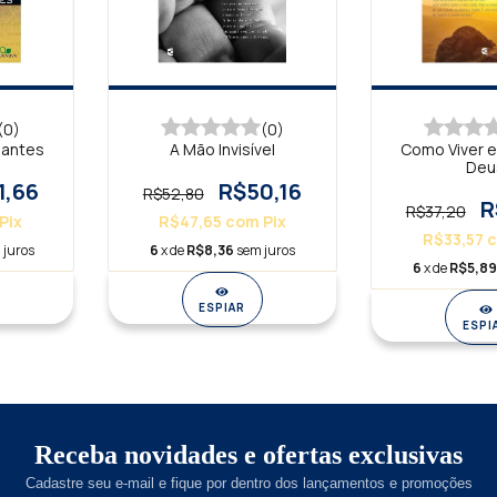
(0)
(0)
ciantes
A Mão Invisível
Como Viver e
Deu
1,66
R$50,16
R$52,80
R
R$37,20
Pix
R$47,65
com
Pix
R$33,57
 juros
6
x de
R$8,36
sem juros
6
x de
R$5,8
ESPIAR
ESPI
Receba novidades e ofertas exclusivas
Cadastre seu e-mail e fique por dentro dos lançamentos e promoções