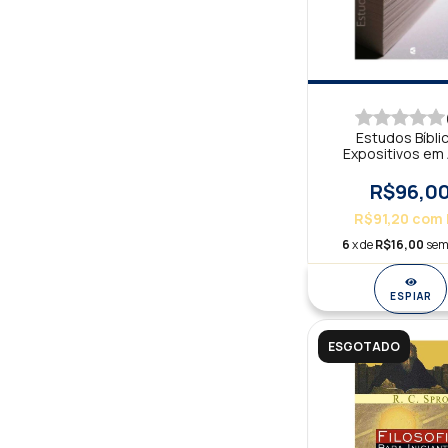
Estudos Bíbli
Expositivos em
R$96,0
R$91,20
com
6
x de
R$16,00
sem
ESPIAR
ESGOTADO