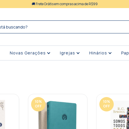
🚚 Frete Grátis em compras acima de R$99
Novas Gerações
Igrejas
Hinários
Pap
10
%
10
%
OFF
OFF