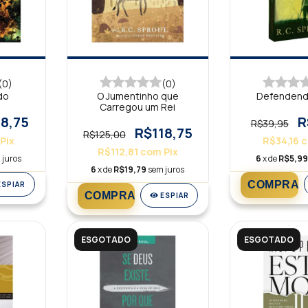
(0)
(0)
do
O Jumentinho que
Defendend
Carregou um Rei
18,75
R
R$39,95
R$118,75
R$125,00
Pix
R$34,16
R$112,81
com
Pix
 juros
6
x de
R$5,9
6
x de
R$19,79
sem juros
ESPIAR
ESPIAR
ESGOTADO
ESGOTADO