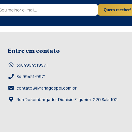
Quero receber!
Entre em contato
5584994519971
84 99451-9971
contato@livrariagospel.com.br
Rua Desembargador Dionísio Filgueira, 220 Sala 102