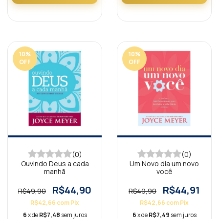
10
%
10
%
OFF
OFF
(0)
(0)
Ouvindo Deus a cada
Um Novo dia um novo
manhã
você
R$44,90
R$44,91
R$49,90
R$49,90
R$42,66
com
Pix
R$42,66
com
Pix
6
x de
R$7,48
sem juros
6
x de
R$7,49
sem juros