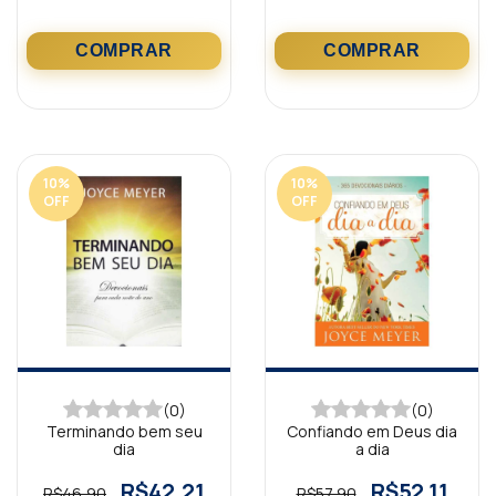
10
%
10
%
OFF
OFF
(0)
(0)
Terminando bem seu
Confiando em Deus dia
dia
a dia
R$42,21
R$52,11
R$46,90
R$57,90