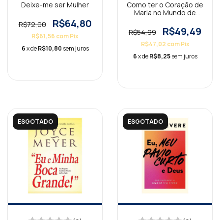
Deixe-me ser Mulher
Como ter o Coração de
Maria no Mundo de
Marta
R$64,80
R$72,00
R$49,49
R$54,99
R$61,56
com
Pix
R$47,02
com
Pix
6
x de
R$10,80
sem juros
6
x de
R$8,25
sem juros
ESGOTADO
ESGOTADO