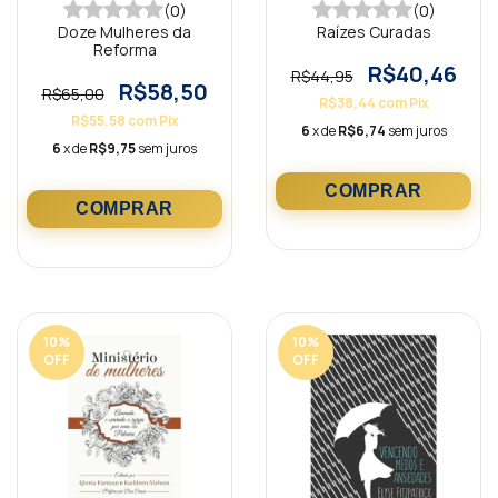
(0)
(0)
Doze Mulheres da
Raízes Curadas
Reforma
R$40,46
R$44,95
R$58,50
R$65,00
R$38,44
com
Pix
R$55,58
com
Pix
6
x de
R$6,74
sem juros
6
x de
R$9,75
sem juros
10
%
10
%
OFF
OFF