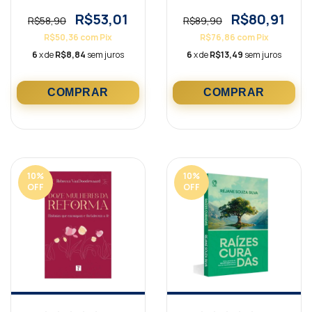
Elizabeth George
R$53,01
R$80,91
R$58,90
R$89,90
R$50,36
com
Pix
R$76,86
com
Pix
6
x de
R$8,84
sem juros
6
x de
R$13,49
sem juros
10
%
10
%
OFF
OFF