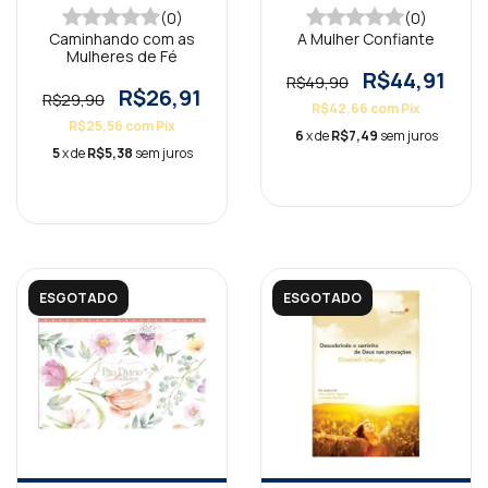
(0)
(0)
Caminhando com as
A Mulher Confiante
Mulheres de Fé
R$44,91
R$49,90
R$26,91
R$29,90
R$42,66
com
Pix
R$25,56
com
Pix
6
x de
R$7,49
sem juros
5
x de
R$5,38
sem juros
ESGOTADO
ESGOTADO