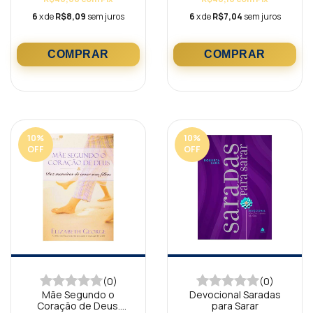
6
x de
R$8,09
sem juros
6
x de
R$7,04
sem juros
10
%
10
%
OFF
OFF
(0)
(0)
Mãe Segundo o
Devocional Saradas
Coração de Deus.
para Sarar