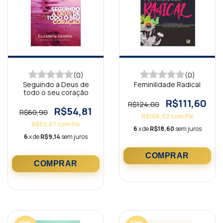
(0)
(0)
Seguindo a Deus de
Feminilidade Radical
todo o seu coração
R$111,60
R$124,00
R$54,81
R$60,90
R$106,02
com
Pix
R$52,07
com
Pix
6
x de
R$18,60
sem juros
6
x de
R$9,14
sem juros