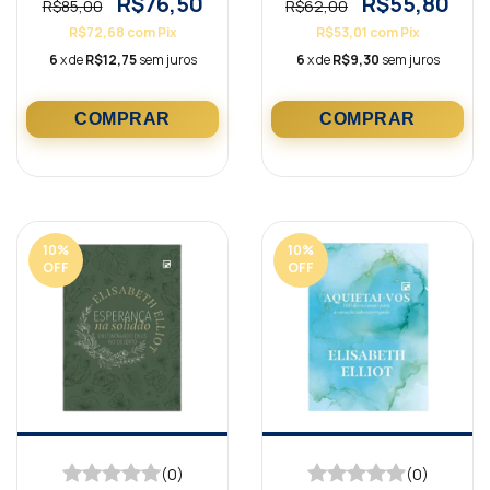
R$76,50
R$55,80
R$85,00
R$62,00
R$72,68
com
Pix
R$53,01
com
Pix
6
x de
R$12,75
sem juros
6
x de
R$9,30
sem juros
10
%
10
%
OFF
OFF
(0)
(0)