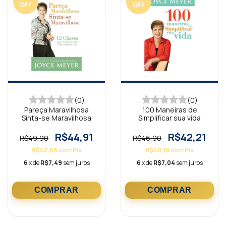
OFF
OFF
(0)
(0)
Pareça Maravilhosa
100 Maneiras de
Sinta-se Maravilhosa
Simplificar sua vida
R$44,91
R$42,21
R$49,90
R$46,90
R$42,66
com
Pix
R$40,10
com
Pix
6
x de
R$7,49
sem juros
6
x de
R$7,04
sem juros