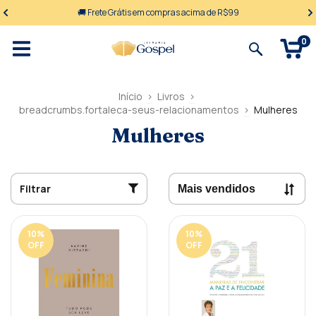
🚚 Frete Grátis em compras acima de R$99
0
Início
>
Livros
>
breadcrumbs.fortaleca-seus-relacionamentos
>
Mulheres
Mulheres
Filtrar
10
%
10
%
OFF
OFF