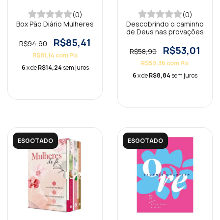
(0)
(0)
Box Pão Diário Mulheres
Descobrindo o caminho
de Deus nas provações
R$85,41
R$94,90
R$53,01
R$58,90
R$81,14
com
Pix
R$50,36
com
Pix
6
x de
R$14,24
sem juros
6
x de
R$8,84
sem juros
ESGOTADO
ESGOTADO