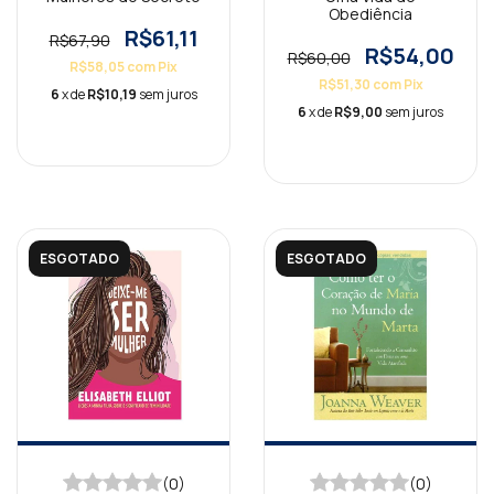
Obediência
R$61,11
R$67,90
R$54,00
R$60,00
R$58,05
com
Pix
R$51,30
com
Pix
6
x de
R$10,19
sem juros
6
x de
R$9,00
sem juros
ESGOTADO
ESGOTADO
(0)
(0)