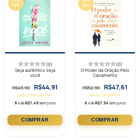
10
%
10
%
OFF
OFF
(0)
(0)
Seja autêntico seja
O Poder da Oração Pelo
você
Casamento
R$44,91
R$47,61
R$49,90
R$52,90
R$42,66
com
Pix
R$45,23
com
Pix
6
x de
R$7,49
sem juros
6
x de
R$7,94
sem juros