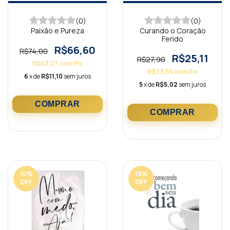
(0)
(0)
Paixão e Pureza
Curando o Coração
Ferido
R$66,60
R$74,00
R$25,11
R$27,90
R$63,27
com
Pix
R$23,85
com
Pix
6
x de
R$11,10
sem juros
5
x de
R$5,02
sem juros
10
%
10
%
OFF
OFF