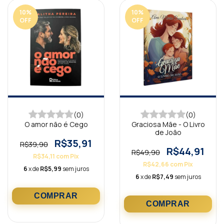
10
%
10
%
OFF
OFF
(0)
(0)
O amor não é Cego
Graciosa Mãe - O Livro
de João
R$35,91
R$39,90
R$44,91
R$49,90
R$34,11
com
Pix
R$42,66
com
Pix
6
x de
R$5,99
sem juros
6
x de
R$7,49
sem juros