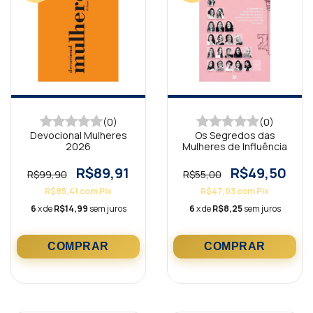
(0)
(0)
Devocional Mulheres
Os Segredos das
2026
Mulheres de Influência
R$89,91
R$49,50
R$99,90
R$55,00
R$85,41
com
Pix
R$47,03
com
Pix
6
x de
R$14,99
sem juros
6
x de
R$8,25
sem juros