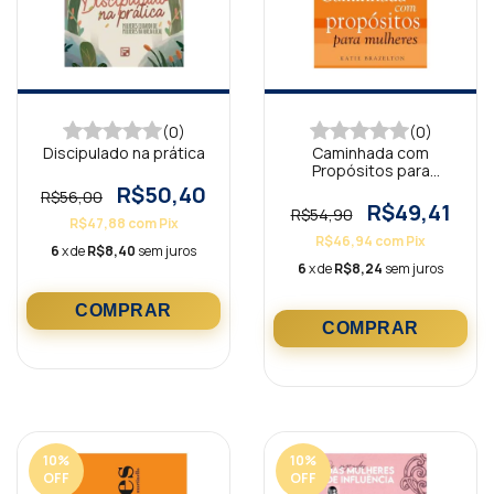
(0)
(0)
Discipulado na prática
Caminhada com
Propósitos para
Mulheres
R$50,40
R$56,00
R$49,41
R$54,90
R$47,88
com
Pix
R$46,94
com
Pix
6
x de
R$8,40
sem juros
6
x de
R$8,24
sem juros
10
%
10
%
OFF
OFF