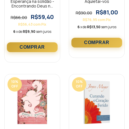
Esperança na solidão -
Aquietai-vos
Encontrando Deus no
deserto
R$81,00
R$90,00
R$59,40
R$66,00
R$76,95
com
Pix
R$56,43
com
Pix
6
x de
R$13,50
sem juros
6
x de
R$9,90
sem juros
10
%
10
%
OFF
OFF