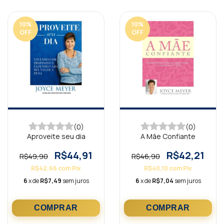
10
%
10
%
OFF
OFF
(0)
(0)
Aproveite seu dia
A Mãe Confiante
R$44,91
R$42,21
R$49,90
R$46,90
R$42,66
com
Pix
R$40,10
com
Pix
6
x de
R$7,49
sem juros
6
x de
R$7,04
sem juros