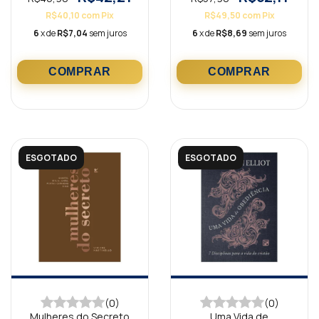
R$40,10
com
Pix
R$49,50
com
Pix
6
x de
R$7,04
sem juros
6
x de
R$8,69
sem juros
ESGOTADO
ESGOTADO
(0)
(0)
Mulheres do Secreto
Uma Vida de