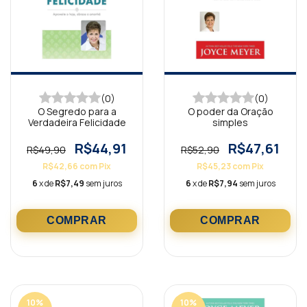
(0)
(0)
O Segredo para a
O poder da Oração
Verdadeira Felicidade
simples
R$44,91
R$47,61
R$49,90
R$52,90
R$42,66
com
Pix
R$45,23
com
Pix
6
x de
R$7,49
sem juros
6
x de
R$7,94
sem juros
10
%
10
%