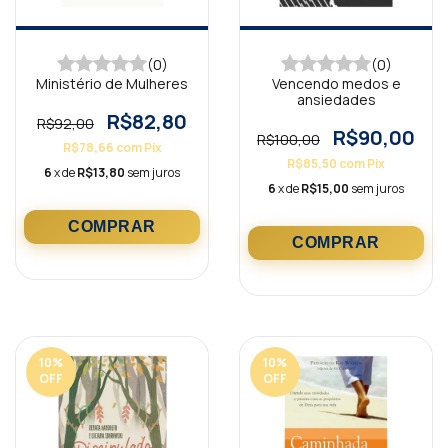
(0)
(0)
Ministério de Mulheres
Vencendo medos e
ansiedades
R$82,80
R$92,00
R$90,00
R$100,00
R$78,66
com
Pix
R$85,50
com
Pix
6
x de
R$13,80
sem juros
6
x de
R$15,00
sem juros
10
%
10
%
OFF
OFF