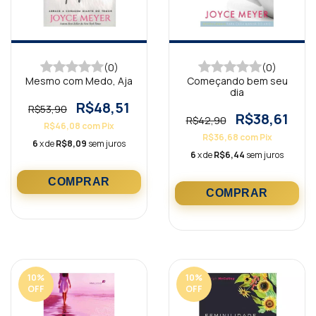
(0)
(0)
Mesmo com Medo, Aja
Começando bem seu
dia
R$48,51
R$53,90
R$38,61
R$42,90
R$46,08
com
Pix
R$36,68
com
Pix
6
x de
R$8,09
sem juros
6
x de
R$6,44
sem juros
10
%
10
%
OFF
OFF