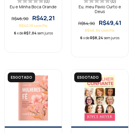
(0)
(0)
Eu e Minha Boca Grande
Eu, meu Pavio Curto e
Deus
R$42,21
R$46,90
R$49,41
R$54,90
R$40,10
com
Pix
R$46,94
com
Pix
6
x de
R$7,04
sem juros
6
x de
R$8,24
sem juros
ESGOTADO
ESGOTADO