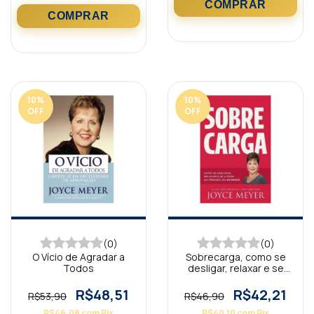
10
%
10
%
OFF
OFF
(0)
(0)
O Vício de Agradar a
Sobrecarga, como se
Todos
desligar, relaxar e se
livrar
R$48,51
R$42,21
R$53,90
R$46,90
R$46,08
com
Pix
R$40,10
com
Pix