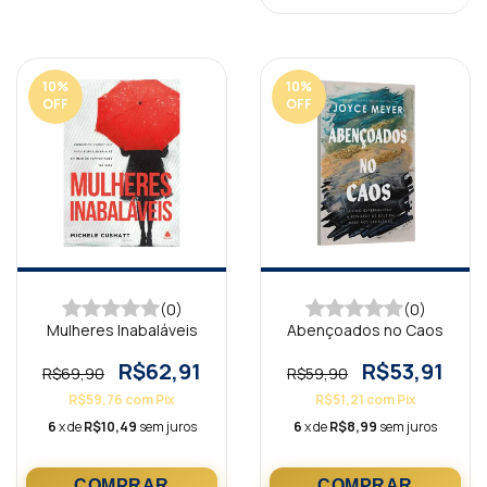
10
%
10
%
OFF
OFF
(0)
(0)
Mulheres Inabaláveis
Abençoados no Caos
R$62,91
R$53,91
R$69,90
R$59,90
R$59,76
com
Pix
R$51,21
com
Pix
6
x de
R$10,49
sem juros
6
x de
R$8,99
sem juros