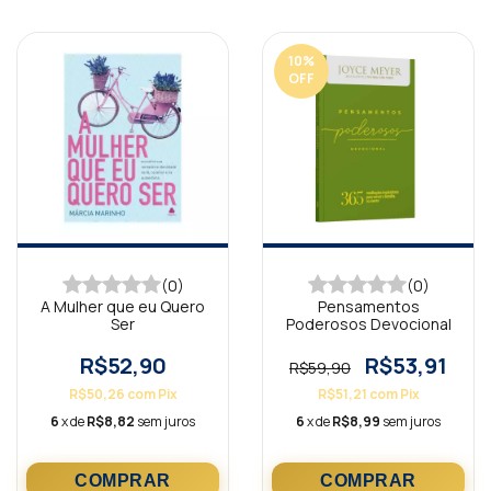
10
%
OFF
(0)
(0)
A Mulher que eu Quero
Pensamentos
Ser
Poderosos Devocional
R$52,90
R$53,91
R$59,90
R$50,26
com
Pix
R$51,21
com
Pix
6
x de
R$8,82
sem juros
6
x de
R$8,99
sem juros