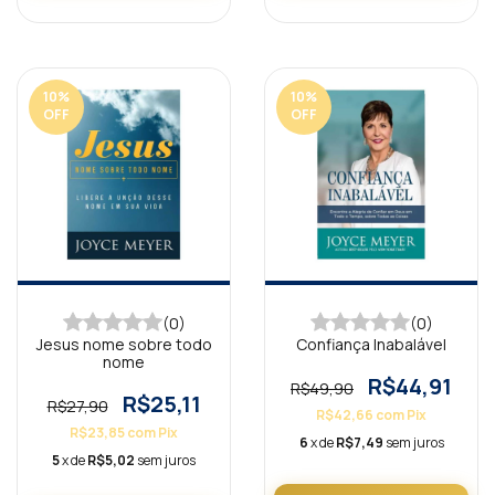
10
%
10
%
OFF
OFF
(0)
(0)
Jesus nome sobre todo
Confiança Inabalável
nome
R$44,91
R$49,90
R$25,11
R$27,90
R$42,66
com
Pix
R$23,85
com
Pix
6
x de
R$7,49
sem juros
5
x de
R$5,02
sem juros