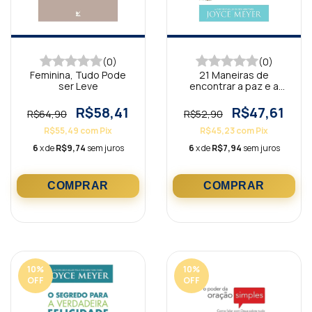
(0)
(0)
Feminina, Tudo Pode
21 Maneiras de
ser Leve
encontrar a paz e a
felicidade
R$58,41
R$47,61
R$64,90
R$52,90
R$55,49
com
Pix
R$45,23
com
Pix
6
x de
R$9,74
sem juros
6
x de
R$7,94
sem juros
10
%
10
%
OFF
OFF