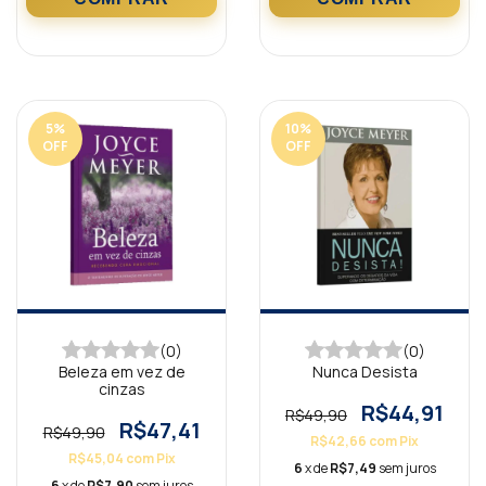
5
%
10
%
OFF
OFF
(0)
(0)
Beleza em vez de
Nunca Desista
cinzas
R$44,91
R$49,90
R$47,41
R$49,90
R$42,66
com
Pix
R$45,04
com
Pix
6
x de
R$7,49
sem juros
6
x de
R$7,90
sem juros