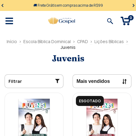
🚚 Frete Grátis em compras acima de R$99
0
Início
>
Escola Bíblica Dominical
>
CPAD
>
Lições Bíblicas
>
Juvenis
Juvenis
Filtrar
ESGOTADO