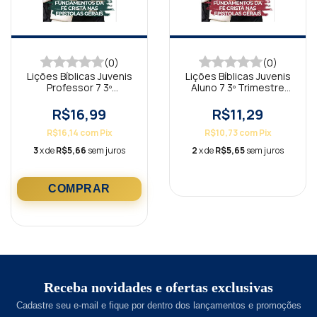
(0)
(0)
Lições Bíblicas Juvenis
Lições Bíblicas Juvenis
Professor 7 3º
Aluno 7 3º Trimestre
Trimestre 2026
2026
R$16,99
R$11,29
R$16,14
com
Pix
R$10,73
com
Pix
3
x de
R$5,66
sem juros
2
x de
R$5,65
sem juros
Receba novidades e ofertas exclusivas
Cadastre seu e-mail e fique por dentro dos lançamentos e promoções