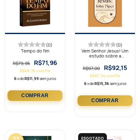
(0)
(0)
Tempo do fim
Vem Senhor Jesus! Um
estudo sobre a
segunda vinda de
R$71,96
R$79,95
Cristo
R$92,15
R$97,00
R$68,36
com
Pix
R$87,54
com
Pix
6
x de
R$11,99
sem juros
6
x de
R$15,36
sem juros
10
%
ESGOTADO