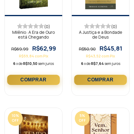
(0)
(0)
Milênio: A Era de Ouro
A Justiça e a Bondade
está Chegando
de Deus
R$62,99
R$45,81
R$69,99
R$50,90
R$59,84
com
Pix
R$43,52
com
Pix
6
x de
R$10,50
sem juros
6
x de
R$7,64
sem juros
10
%
5
%
OFF
OFF