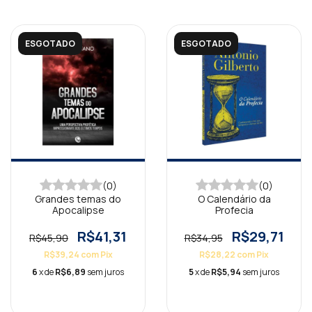
ESGOTADO
ESGOTADO
(0)
(0)
Grandes temas do
O Calendário da
Apocalipse
Profecia
R$41,31
R$29,71
R$45,90
R$34,95
R$39,24
com
Pix
R$28,22
com
Pix
6
x de
R$6,89
sem juros
5
x de
R$5,94
sem juros