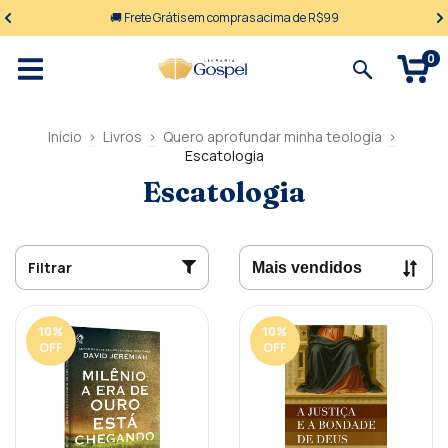
🚚 Frete Grátis em compras acima de R$99
0
Início
>
Livros
>
Quero aprofundar minha teologia
>
Escatologia
Escatologia
Filtrar
10
%
10
%
OFF
OFF