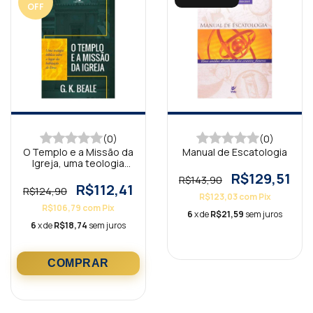
OFF
(0)
(0)
O Templo e a Missão da
Manual de Escatologia
Igreja, uma teologia
bíblica
R$129,51
R$143,90
R$112,41
R$124,90
R$123,03
com
Pix
R$106,79
com
Pix
6
x de
R$21,59
sem juros
6
x de
R$18,74
sem juros