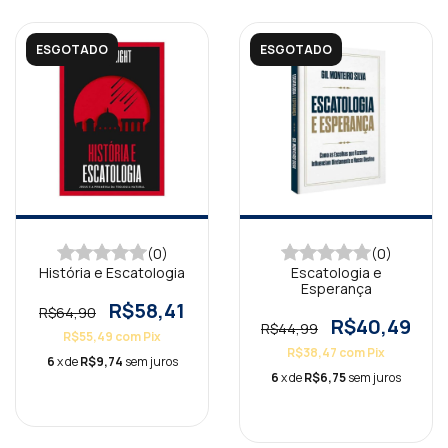
ESGOTADO
ESGOTADO
(0)
(0)
História e Escatologia
Escatologia e
Esperança
R$58,41
R$64,90
R$40,49
R$44,99
R$55,49
com
Pix
R$38,47
com
Pix
6
x de
R$9,74
sem juros
6
x de
R$6,75
sem juros