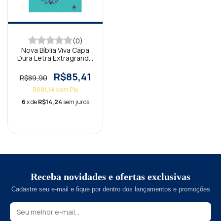
(0)
Nova Bíblia Viva Capa
Dura Letra Extragrande
Louvor
R$85,41
R$89,90
R$81,14
com
Pix
6
x de
R$14,24
sem juros
Receba novidades e ofertas exclusivas
Cadastre seu e-mail e fique por dentro dos lançamentos e promoções