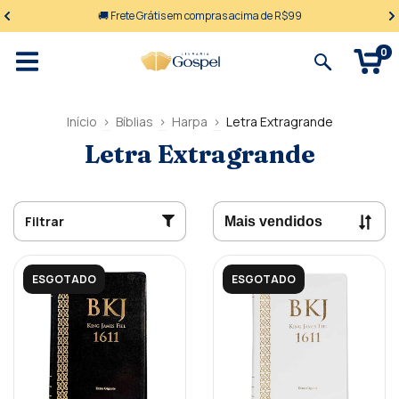
🚚 Frete Grátis em compras acima de R$99
0
Início
>
Bíblias
>
Harpa
>
Letra Extragrande
Letra Extragrande
Filtrar
ESGOTADO
ESGOTADO