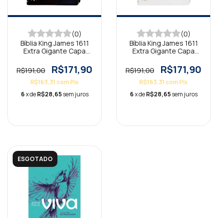
(0)
(0)
Bíblia King James 1611
Bíblia King James 1611
Extra Gigante Capa
Extra Gigante Capa
Preta
Branca
R$171,90
R$171,90
R$191,00
R$191,00
R$163,31
com
Pix
R$163,31
com
Pix
6
x de
R$28,65
sem juros
6
x de
R$28,65
sem juros
ESGOTADO