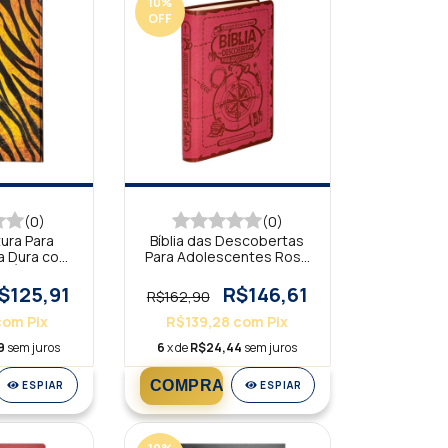
10
%
OFF
(0)
(0)
tura Para
Bíblia das Descobertas
a Dura com
Para Adolescentes Rosa
m Ímã Tigre
NTLH
I
$125,91
R$146,61
R$162,90
com
Pix
R$139,28
com
Pix
9
sem juros
6
x de
R$24,44
sem juros
ESPIAR
ESPIAR