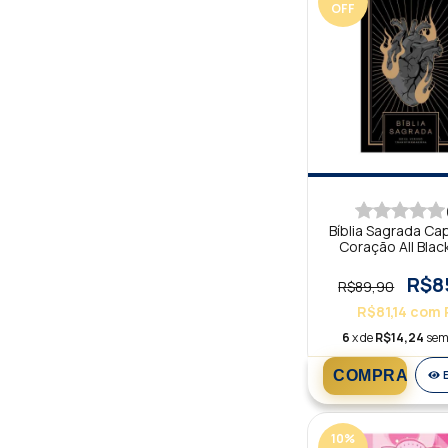
OFF
Bíblia Sagrada Ca
Coração All Bla
R$8
R$89,90
R$81,14
com
6
x de
R$14,24
sem
10
%