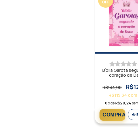
OFF
Bíblia Garota se
coração de D
Felicidade N
R$1
R$134,90
R$115,34
com
6
x de
R$20,24
sem