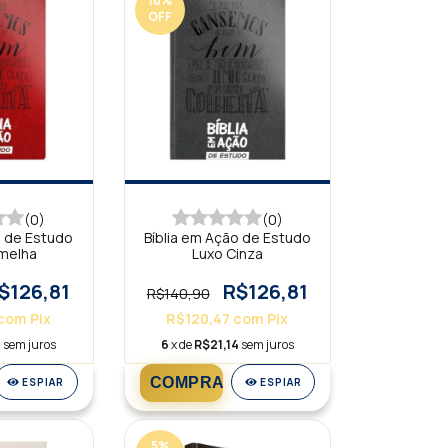
10
%
OFF
(0)
(0)
o de Estudo
Bíblia em Ação de Estudo
rmelha
Luxo Cinza
$126,81
R$126,81
R$140,90
com
Pix
R$120,47
com
Pix
4
sem juros
6
x de
R$21,14
sem juros
ESPIAR
ESPIAR
5
%