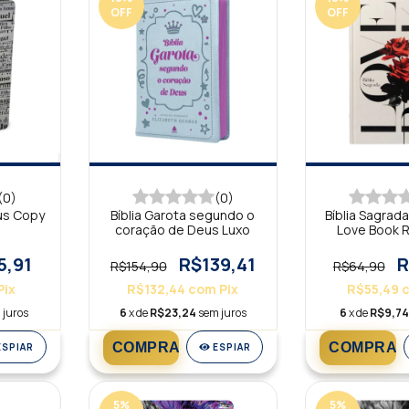
OFF
OFF
(0)
(0)
sus Copy
Bíblia Garota segundo o
Bíblia Sagrad
coração de Deus Luxo
Love Book 
Jesus
5,91
R$139,41
R
R$154,90
R$64,90
Pix
R$132,44
com
Pix
R$55,49
 juros
6
x de
R$23,24
sem juros
6
x de
R$9,7
ESPIAR
ESPIAR
5
%
5
%