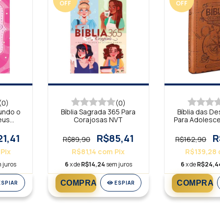
OFF
OFF
(0)
(0)
gundo o
Bíblia Sagrada 365 Para
Bíblia das D
eus
Corajosas NVT
Para Adolesc
BV
21,41
R$85,41
R
R$89,90
R$162,90
Pix
R$81,14
com
Pix
R$139,28
 juros
6
x de
R$14,24
sem juros
6
x de
R$24,4
ESPIAR
ESPIAR