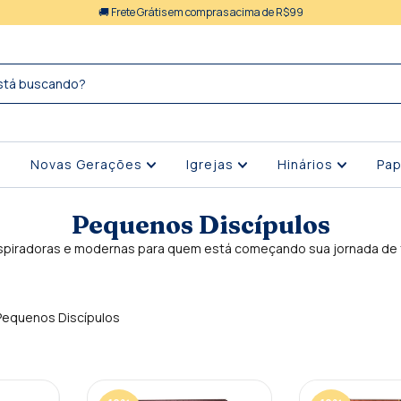
🚚 Frete Grátis em compras acima de R$99
Novas Gerações
Igrejas
Hinários
Pap
Pequenos Discípulos
spiradoras e modernas para quem está começando sua jornada de 
Pequenos Discípulos