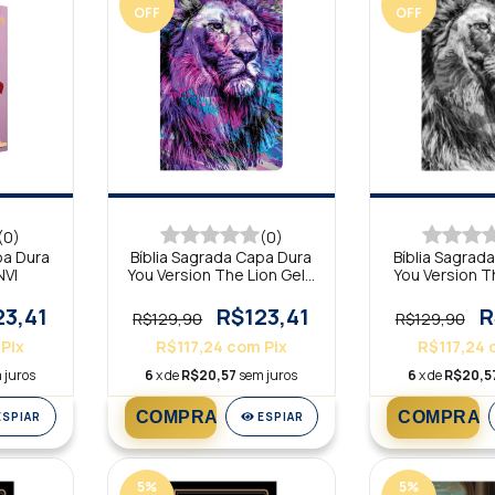
OFF
OFF
(0)
(0)
pa Dura
Bíblia Sagrada Capa Dura
Bíblia Sagrad
NVI
You Version The Lion Gelo
You Version T
NTLH
NTL
23,41
R$123,41
R
R$129,90
R$129,90
Pix
R$117,24
com
Pix
R$117,24
 juros
6
x de
R$20,57
sem juros
6
x de
R$20,5
ESPIAR
ESPIAR
5
%
5
%