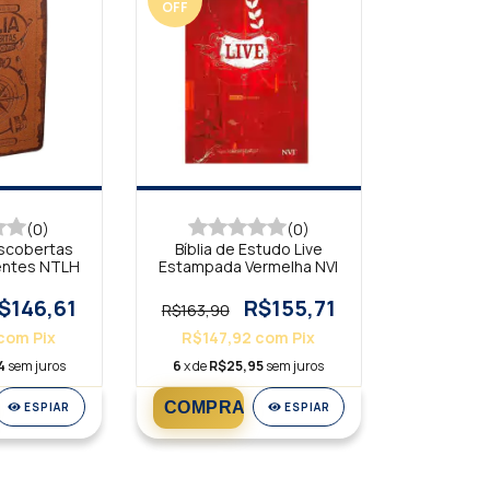
OFF
(0)
(0)
escobertas
Bíblia de Estudo Live
entes NTLH
Estampada Vermelha NVI
$146,61
R$155,71
R$163,90
com
Pix
R$147,92
com
Pix
4
sem juros
6
x de
R$25,95
sem juros
ESPIAR
ESPIAR