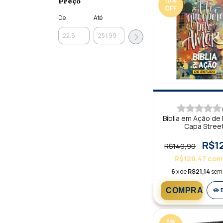
10
%
Preço
OFF
De
Até
Bíblia em Ação de
Capa Stree
R$1
R$140,90
R$120,47
com
6
x de
R$21,14
sem 
5
%