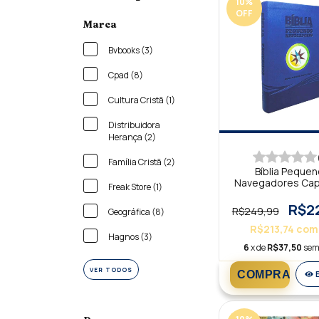
10
%
OFF
Marca
Bvbooks (3)
Cpad (8)
Cultura Cristã (1)
Distribuidora
Herança (2)
Família Cristã (2)
Bíblia Peque
Navegadores Cap
Freak Store (1)
Azul NAA
R$2
R$249,99
Geográfica (8)
R$213,74
com
Hagnos (3)
6
x de
R$37,50
sem
VER TODOS