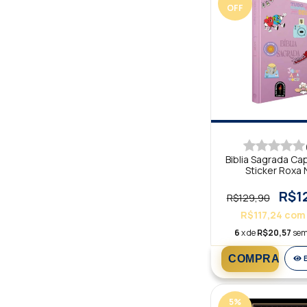
OFF
Biblia Sagrada Ca
Sticker Roxa 
R$1
R$129,90
R$117,24
com
6
x de
R$20,57
sem
5
%