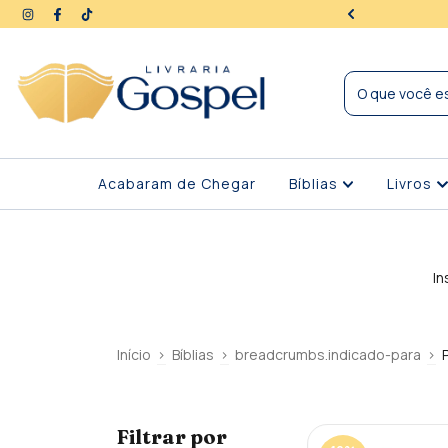
ra | Seus dados protegidos
Acabaram de Chegar
Bíblias
Livros
In
Início
>
Bíblias
>
breadcrumbs.indicado-para
>
Filtrar por