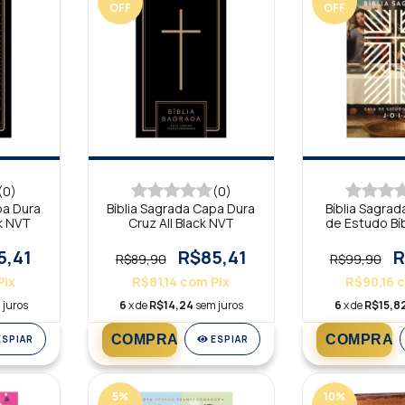
OFF
OFF
(0)
(0)
pa Dura
Bíblia Sagrada Capa Dura
Bíblia Sagrad
ck NVT
Cruz All Black NVT
de Estudo Bíbl
Ceia 
5,41
R$85,41
R
R$89,90
R$99,90
Pix
R$81,14
com
Pix
R$90,16
 juros
6
x de
R$14,24
sem juros
6
x de
R$15,8
ESPIAR
ESPIAR
5
%
10
%