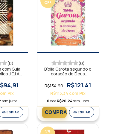
OFF
(0)
(0)
a com Guia
Bíblia Garota segundo o
ico J.O.I.A.
coração de Deus
NVT
Juventude NBV
$94,91
R$121,41
R$134,90
com
Pix
R$115,34
com
Pix
2
sem juros
6
x de
R$20,24
sem juros
ESPIAR
ESPIAR
5
%