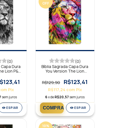
OFF
(0)
(0)
a Capa Dura
Bíblia Sagrada Capa Dura
he Lion P&B
You Version The Lion
H
Colorida NTLH
$123,41
R$123,41
R$129,90
com
Pix
R$117,24
com
Pix
7
sem juros
6
x de
R$20,57
sem juros
ESPIAR
ESPIAR
10
%