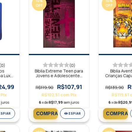
10
%
10
%
OFF
OFF
(0)
(0)
nos
Bíblia Extreme Teen para
Bíblia Aven
a Luxo
Jovens e Adolescentes
Crianças Cap
Capa Dura, vinho NTLH
Fechamento e
NV
24,99
R$107,91
R
R$119,90
R$139,90
Pix
R$102,51
com
Pix
R$119,61
 juros
6
x de
R$17,99
sem juros
6
x de
R$20,9
ESPIAR
ESPIAR