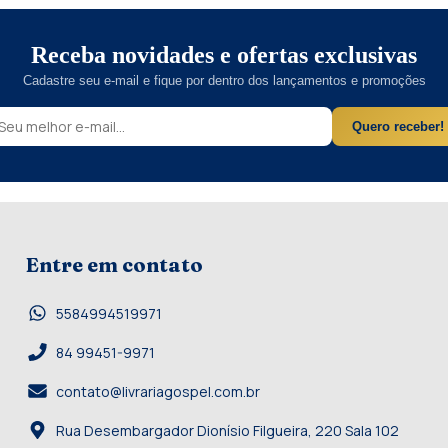
Receba novidades e ofertas exclusivas
Cadastre seu e-mail e fique por dentro dos lançamentos e promoções
Quero receber!
Entre em contato
5584994519971
84 99451-9971
contato@livrariagospel.com.br
Rua Desembargador Dionísio Filgueira, 220 Sala 102