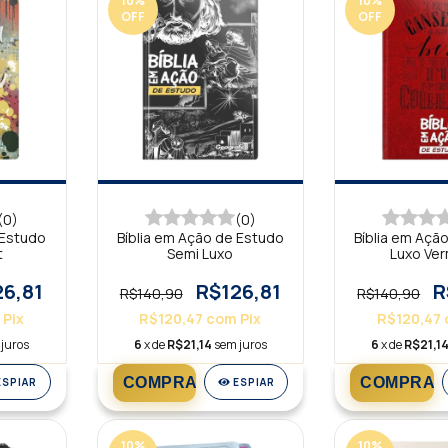
10
%
10
%
OFF
OFF
(0)
(0)
 Estudo
Bíblia em Ação de Estudo
Bíblia em Açã
t
Semi Luxo
Luxo Ve
26,81
R$126,81
R
R$140,90
R$140,90
Pix
R$120,47
com
Pix
R$120,47
juros
6
x de
R$21,14
sem juros
6
x de
R$21,1
ESPIAR
ESPIAR
10
%
10
%