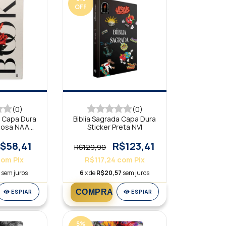
OFF
(0)
(0)
a Capa Dura
Biblia Sagrada Capa Dura
Rosa NAA
Sticker Preta NVI
Copy
$58,41
R$123,41
R$129,90
com
Pix
R$117,24
com
Pix
4
sem juros
6
x de
R$20,57
sem juros
ESPIAR
ESPIAR
5
%