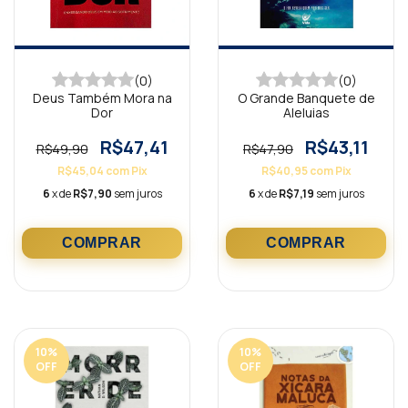
(0)
(0)
Deus Também Mora na
O Grande Banquete de
Dor
Aleluias
R$47,41
R$43,11
R$49,90
R$47,90
R$45,04
com
Pix
R$40,95
com
Pix
6
x de
R$7,90
sem juros
6
x de
R$7,19
sem juros
10
%
10
%
OFF
OFF