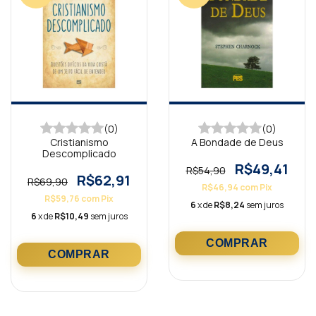
(0)
(0)
Cristianismo
A Bondade de Deus
Descomplicado
R$49,41
R$54,90
R$62,91
R$69,90
R$46,94
com
Pix
R$59,76
com
Pix
6
x de
R$8,24
sem juros
6
x de
R$10,49
sem juros