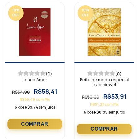
10
%
10
%
OFF
OFF
(0)
(0)
Louco Amor
Feito de modo especial
e admirável
R$58,41
R$64,90
R$53,91
R$59,90
R$55,49
com
Pix
R$51,21
com
Pix
6
x de
R$9,74
sem juros
6
x de
R$8,99
sem juros