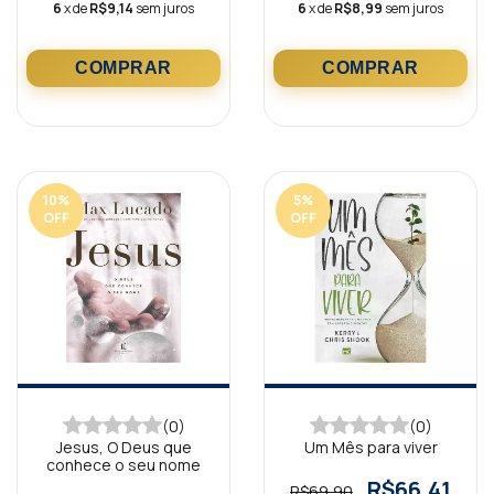
6
x de
R$9,14
sem juros
6
x de
R$8,99
sem juros
10
%
5
%
OFF
OFF
(0)
(0)
Jesus, O Deus que
Um Mês para viver
conhece o seu nome
R$66,41
R$69,90