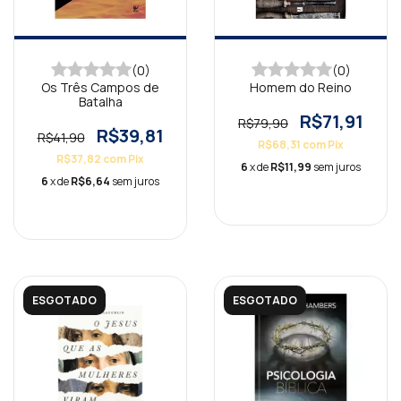
(0)
(0)
Os Três Campos de
Homem do Reino
Batalha
R$71,91
R$79,90
R$39,81
R$41,90
R$68,31
com
Pix
R$37,82
com
Pix
6
x de
R$11,99
sem juros
6
x de
R$6,64
sem juros
ESGOTADO
ESGOTADO