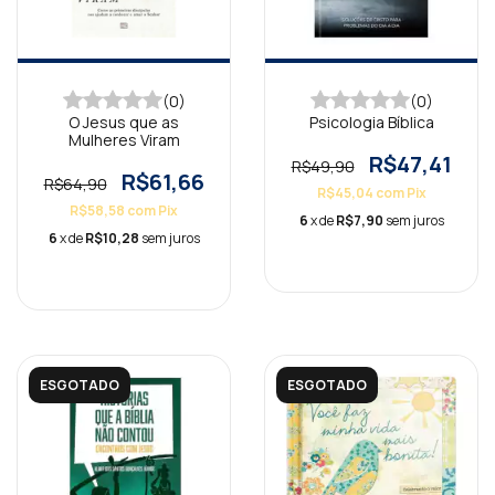
(0)
(0)
O Jesus que as
Psicologia Bíblica
Mulheres Viram
R$47,41
R$49,90
R$61,66
R$64,90
R$45,04
com
Pix
R$58,58
com
Pix
6
x de
R$7,90
sem juros
6
x de
R$10,28
sem juros
ESGOTADO
ESGOTADO