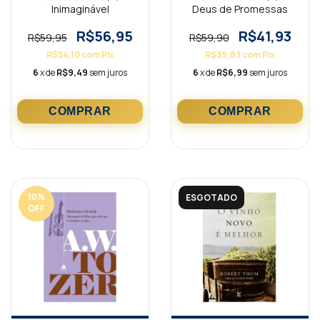
Inimaginável
Deus de Promessas
R$56,95
R$41,93
R$59,95
R$59,90
R$54,10
com
Pix
R$39,83
com
Pix
6
x de
R$9,49
sem juros
6
x de
R$6,99
sem juros
10
%
ESGOTADO
OFF