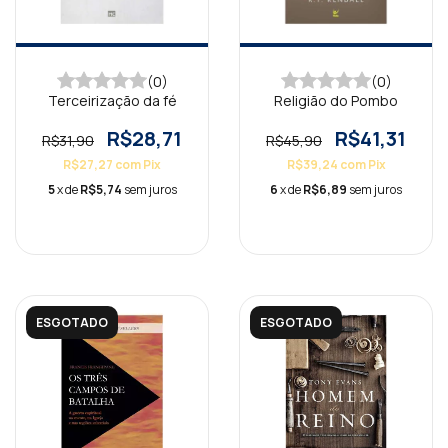
(0)
(0)
Terceirização da fé
Religião do Pombo
R$28,71
R$41,31
R$31,90
R$45,90
R$27,27
com
Pix
R$39,24
com
Pix
5
x de
R$5,74
sem juros
6
x de
R$6,89
sem juros
ESGOTADO
ESGOTADO