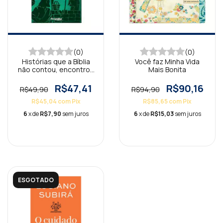
(0)
(0)
Histórias que a Bíblia
Você faz Minha Vida
não contou, encontros
Mais Bonita
com Jesus
R$47,41
R$90,16
R$49,90
R$94,90
R$45,04
com
Pix
R$85,65
com
Pix
6
x de
R$7,90
sem juros
6
x de
R$15,03
sem juros
ESGOTADO