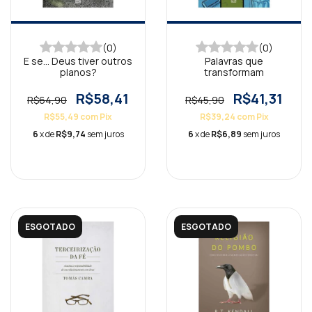
(0)
(0)
E se… Deus tiver outros
Palavras que
planos?
transformam
R$58,41
R$41,31
R$64,90
R$45,90
R$55,49
com
Pix
R$39,24
com
Pix
6
x de
R$9,74
sem juros
6
x de
R$6,89
sem juros
ESGOTADO
ESGOTADO