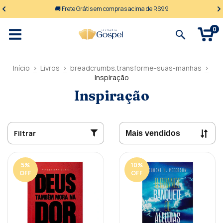
🚚 Frete Grátis em compras acima de R$99
0
Início
>
Livros
>
breadcrumbs.transforme-suas-manhas
>
Inspiração
Inspiração
Filtrar
5
%
10
%
OFF
OFF