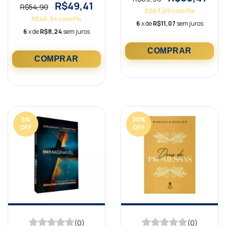
R$49,41
R$54,90
R$63,09
com
Pix
R$46,94
com
Pix
6
x de
R$11,07
sem juros
6
x de
R$8,24
sem juros
5
%
30
%
OFF
OFF
(0)
(0)