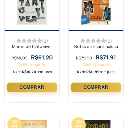
(0)
(0)
Morrer de tanto viver
Notas da xícara maluca
R$61,20
R$71,91
R$68,00
R$79,90
R$58,14
com
Pix
R$68,31
com
Pix
6
x de
R$10,20
sem juros
6
x de
R$11,99
sem juros
10
%
10
%
OFF
OFF