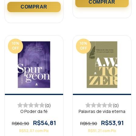
10
%
10
%
OFF
OFF
(0)
(0)
O Poder da fé
Palavras de vida eterna
R$54,81
R$53,91
R$60,90
R$59,90
R$52,07
com
Pix
R$51,21
com
Pix