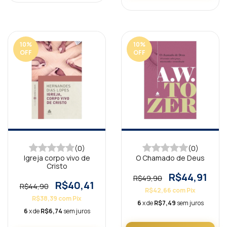
10
%
10
%
OFF
OFF
(0)
(0)
Igreja corpo vivo de
O Chamado de Deus
Cristo
R$44,91
R$49,90
R$40,41
R$44,90
R$42,66
com
Pix
R$38,39
com
Pix
6
x de
R$7,49
sem juros
6
x de
R$6,74
sem juros