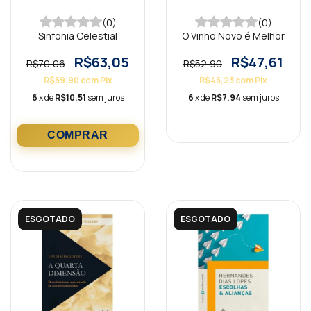
(0)
(0)
Sinfonia Celestial
O Vinho Novo é Melhor
R$63,05
R$47,61
R$70,06
R$52,90
R$59,90
com
Pix
R$45,23
com
Pix
6
x de
R$10,51
sem juros
6
x de
R$7,94
sem juros
ESGOTADO
ESGOTADO