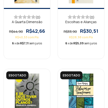
(0)
(0)
A Quarta Dimensão
Escolhas e Alianças
R$42,66
R$30,51
R$44,90
R$33,90
R$40,53
com
Pix
R$28,98
com
Pix
6
x de
R$7,11
sem juros
6
x de
R$5,09
sem juros
ESGOTADO
ESGOTADO