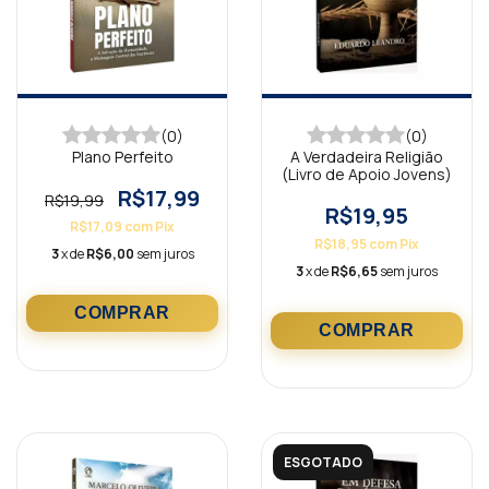
(0)
(0)
Plano Perfeito
A Verdadeira Religião
(Livro de Apoio Jovens)
R$17,99
R$19,99
R$19,95
R$17,09
com
Pix
R$18,95
com
Pix
3
x de
R$6,00
sem juros
3
x de
R$6,65
sem juros
ESGOTADO