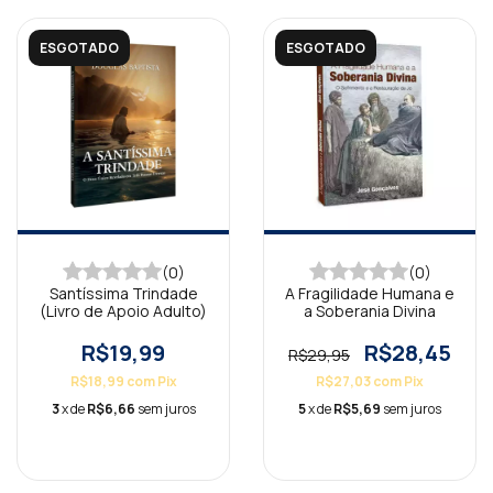
ESGOTADO
ESGOTADO
(0)
(0)
Santíssima Trindade
A Fragilidade Humana e
(Livro de Apoio Adulto)
a Soberania Divina
R$19,99
R$28,45
R$29,95
R$18,99
com
Pix
R$27,03
com
Pix
3
x de
R$6,66
sem juros
5
x de
R$5,69
sem juros