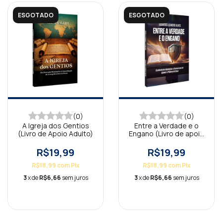
ESGOTADO
ESGOTADO
(0)
(0)
A Igreja dos Gentios
Entre a Verdade e o
(Livro de Apoio Adulto)
Engano (Livro de apoio
Jovens)
R$19,99
R$19,99
R$18,99
com
Pix
R$18,99
com
Pix
3
x de
R$6,66
sem juros
3
x de
R$6,66
sem juros