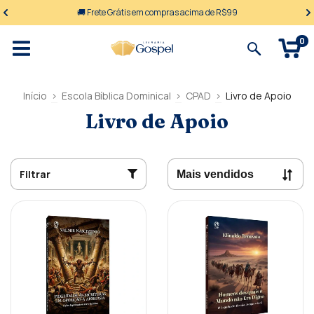
🚚 Frete Grátis em compras acima de R$99
0
Início
>
Escola Bíblica Dominical
>
CPAD
>
Livro de Apoio
Livro de Apoio
Filtrar