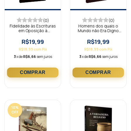
(0)
(0)
Fidelidade às Escrituras
Homens dos quais o
em Oposição à
Mundo não Era Digno
Apostasia (Livro de
(Livro de Apoio Adulto)
apoio Jovens)
R$19,99
R$19,99
R$18,99
com
Pix
R$18,99
com
Pix
3
x de
R$6,66
sem juros
3
x de
R$6,66
sem juros
10
%
OFF