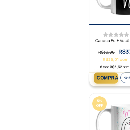
Caneca Eu + Você 
R$3
R$39,90
R$36,01
com
6
x de
R$6,32
sem 
5
%
OFF