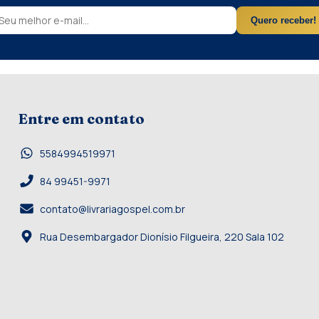
Quero receber!
Entre em contato
5584994519971
84 99451-9971
contato@livrariagospel.com.br
Rua Desembargador Dionísio Filgueira, 220 Sala 102