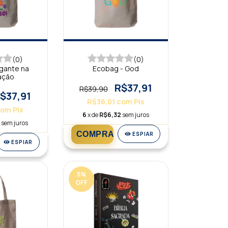
(0)
(0)
igante na
Ecobag - God
ação
R$37,91
R$39,90
$37,91
R$36,01
com
Pix
com
Pix
6
x de
R$6,32
sem juros
2
sem juros
ESPIAR
ESPIAR
5
%
OFF