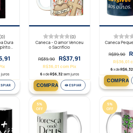
(0)
(0)
pa Dura
Caneca - O amor Venceu
Caneca Peque
pírito
o Sacrifício
R
R$39,90
5,91
R$37,91
R$39,90
R$36,01
Pix
R$36,01
com
Pix
6
x de
R$6,3
 juros
6
x de
R$6,32
sem juros
ESPIAR
ESPIAR
5
%
5
%
OFF
OFF