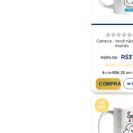
Caneca - Você não
mundo
R$3
R$39,90
R$36,01
com
6
x de
R$6,32
sem 
5
%
OFF