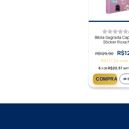
Biblia Sagrada Ca
Sticker Roxa 
R$1
R$129,90
R$117,24
com
6
x de
R$20,57
sem