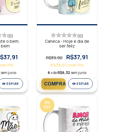
(0)
(0)
nte o bem,
Caneca - Hoje e dia de
o bem
ser feliz
$37,91
R$37,91
R$39,90
com
Pix
R$36,01
com
Pix
2
sem juros
6
x de
R$6,32
sem juros
ESPIAR
ESPIAR
5
%
OFF