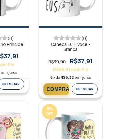
(0)
(0)
no Príncipe
Caneca Eu + Você -
Branca
$37,91
R$37,91
R$39,90
com
Pix
R$36,01
com
Pix
2
sem juros
6
x de
R$6,32
sem juros
ESPIAR
ESPIAR
5
%
OFF