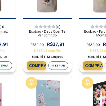
(0)
(0)
emas,
Ecobag - Deus Quer Te
Ecobag - Fai
Ver Sorrindo
Monta
7,91
R$37,91
R
R$59,90
R$39,90
Pix
R$36,01
com
Pix
R$36,01
juros
6
x de
R$6,32
sem juros
6
x de
R$6,3
ESPIAR
ESPIAR
5
%
5
%
OFF
OFF