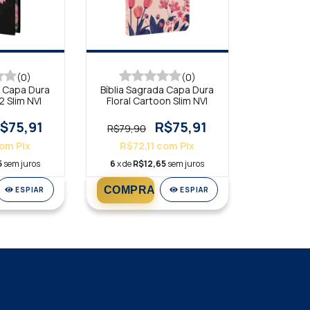
(0)
(0)
a Capa Dura
Bíblia Sagrada Capa Dura
2 Slim NVI
Floral Cartoon Slim NVI
$75,91
R$75,91
R$79,90
om
Pix
R$72,11
com
Pix
5
sem juros
6
x de
R$12,65
sem juros
ESPIAR
ESPIAR