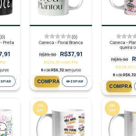
(0)
(0)
- Preta
Caneca - Floral Branca
Caneca - Pla
queira 
7,91
R$37,91
R$39,90
R
R$39,90
Pix
R$36,01
com
Pix
R$36,01
juros
6
x de
R$6,32
sem juros
6
x de
R$6,3
ESPIAR
ESPIAR
5
%
5
%
OFF
OFF