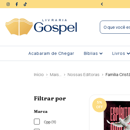
ra | Seus dados protegidos
Acabaram de Chegar
Bíblias
Livros
Início
>
Mais...
>
Nossas Editoras
>
Família Crist
Filtrar por
5
%
OFF
Marca
Cpp (11)