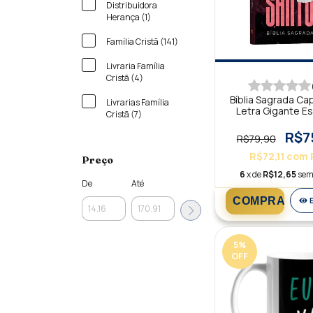
Distribuidora
Herança (1)
Família Cristã (141)
Livraria Família
Cristã (4)
Bíblia Sagrada Ca
Livrarias Família
Letra Gigante Es
Cristã (7)
Santo ACF
R$7
R$79,90
R$72,11
com
Preço
6
x de
R$12,65
sem
De
Até
5
%
OFF