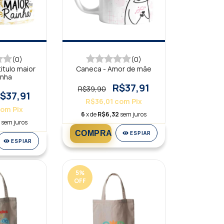
(0)
(0)
itulo maior
Caneca - Amor de mãe
inha
R$37,91
R$39,90
$37,91
R$36,01
com
Pix
com
Pix
6
x de
R$6,32
sem juros
2
sem juros
ESPIAR
ESPIAR
5
%
OFF