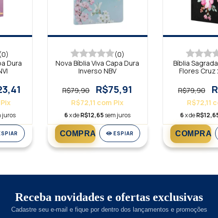
(0)
(0)
pa Dura
Nova Bíblia Viva Capa Dura
Bíblia Sagrad
NVI
Inverso NBV
Flores Cruz 
23,41
R$75,91
R
R$79,90
R$79,90
Pix
R$72,11
com
Pix
R$72,11
c
 juros
6
x de
R$12,65
sem juros
6
x de
R$12,6
ESPIAR
ESPIAR
Receba novidades e ofertas exclusivas
Cadastre seu e-mail e fique por dentro dos lançamentos e promoções