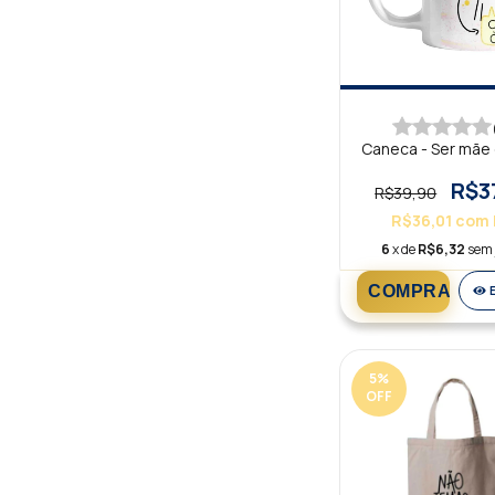
Caneca - Ser mãe é
R$3
R$39,90
R$36,01
com
6
x de
R$6,32
sem 
5
%
OFF