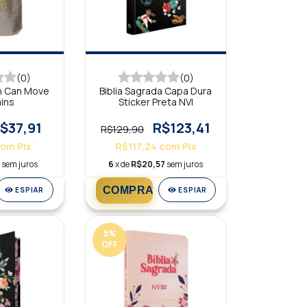
(0)
(0)
th Can Move
Biblia Sagrada Capa Dura
ins
Sticker Preta NVI
$37,91
R$123,41
R$129,90
com
Pix
R$117,24
com
Pix
2
sem juros
6
x de
R$20,57
sem juros
ESPIAR
ESPIAR
5
%
OFF