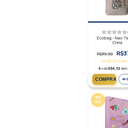
Ecobag - Nao T
Creia
R$3
R$39,90
R$36,01
com
6
x de
R$6,32
sem 
5
%
OFF