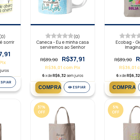
(0)
(0)
 sorrir
Caneca - Eu e minha casa
Ecobag - G
serviremos ao Senhor
Imagin
7,91
R$37,91
R
R$39,90
R$39,90
Pix
R$36,01
com
Pix
R$36,01
juros
6
x de
R$6,32
sem juros
6
x de
R$6,3
ESPIAR
ESPIAR
37
%
5
%
OFF
OFF