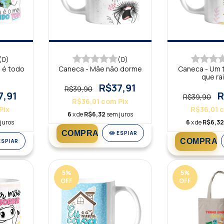
(0)
(0)
 é todo
Caneca - Mãe não dorme
Caneca - Um t
que ra
R$37,91
R$39,90
7,91
R
R$39,90
R$36,01
com
Pix
Pix
R$36,01
6
x de
R$6,32
sem juros
juros
6
x de
R$6,3
ESPIAR
ESPIAR
5
%
5
%
OFF
OFF