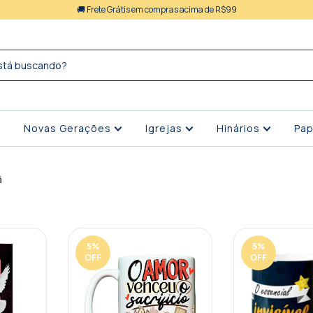
🚚 Frete Grátis em compras acima de R$99
Novas Gerações
Igrejas
Hinários
Pap
ã
5
%
5
%
OFF
OFF