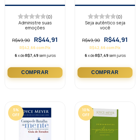
(0)
(0)
Administre suas
Seja autêntico seja
emoções
você
R$44,91
R$44,91
R$49,90
R$49,90
R$42,66
com
Pix
R$42,66
com
Pix
6
x de
R$7,49
sem juros
6
x de
R$7,49
sem juros
5
%
10
%
OFF
OFF