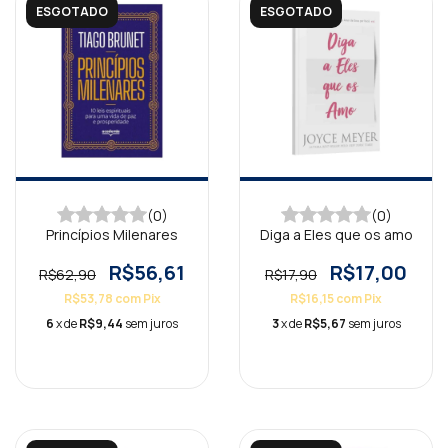
ESGOTADO
ESGOTADO
(0)
(0)
Princípios Milenares
Diga a Eles que os amo
R$56,61
R$17,00
R$62,90
R$17,90
R$53,78
com
Pix
R$16,15
com
Pix
6
x de
R$9,44
sem juros
3
x de
R$5,67
sem juros