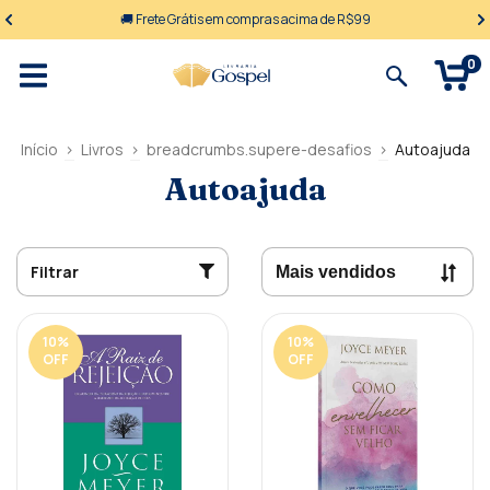
🚚 Frete Grátis em compras acima de R$99
0
Início
>
Livros
>
breadcrumbs.supere-desafios
>
Autoajuda
Autoajuda
Filtrar
10
%
10
%
OFF
OFF