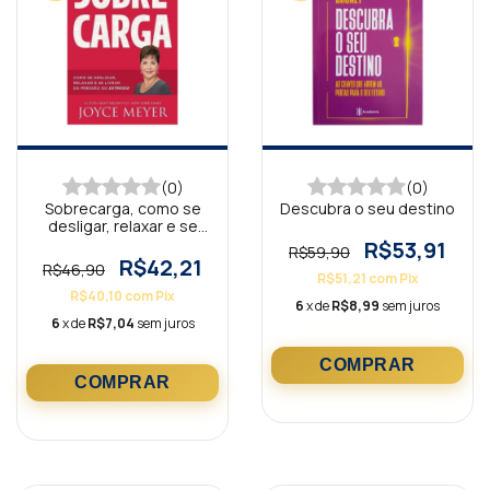
(0)
(0)
Sobrecarga, como se
Descubra o seu destino
desligar, relaxar e se
livrar
R$53,91
R$59,90
R$42,21
R$46,90
R$51,21
com
Pix
R$40,10
com
Pix
6
x de
R$8,99
sem juros
6
x de
R$7,04
sem juros