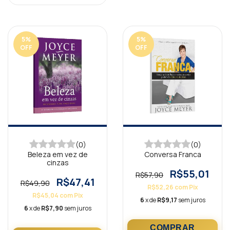
5
%
5
%
OFF
OFF
(0)
(0)
Beleza em vez de
Conversa Franca
cinzas
R$55,01
R$57,90
R$47,41
R$49,90
R$52,26
com
Pix
R$45,04
com
Pix
6
x de
R$9,17
sem juros
6
x de
R$7,90
sem juros