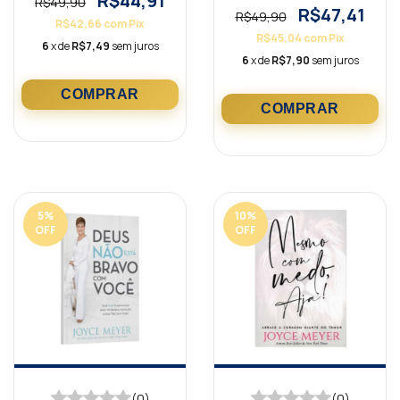
R$44,91
R$49,90
R$47,41
R$49,90
R$42,66
com
Pix
R$45,04
com
Pix
6
x de
R$7,49
sem juros
6
x de
R$7,90
sem juros
5
%
10
%
OFF
OFF
(0)
(0)