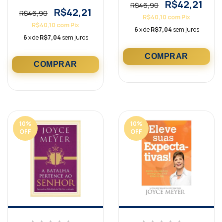
aprenda a viver
R$42,21
R$46,90
R$42,21
R$46,90
R$40,10
com
Pix
R$40,10
com
Pix
6
x de
R$7,04
sem juros
6
x de
R$7,04
sem juros
10
%
10
%
OFF
OFF