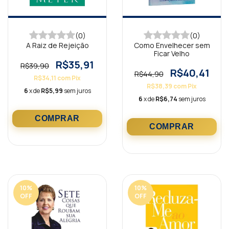
(0)
(0)
A Raiz de Rejeição
Como Envelhecer sem
Ficar Velho
R$35,91
R$39,90
R$40,41
R$44,90
R$34,11
com
Pix
R$38,39
com
Pix
6
x de
R$5,99
sem juros
6
x de
R$6,74
sem juros
10
%
10
%
OFF
OFF