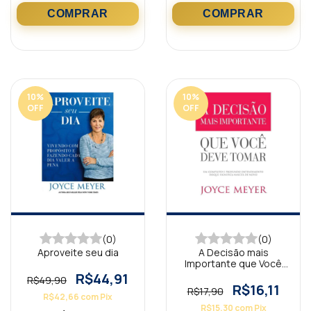
10
%
10
%
OFF
OFF
(0)
(0)
Aproveite seu dia
A Decisão mais
Importante que Você
Deve Tomar
R$44,91
R$49,90
R$16,11
R$17,90
R$42,66
com
Pix
R$15,30
com
Pix