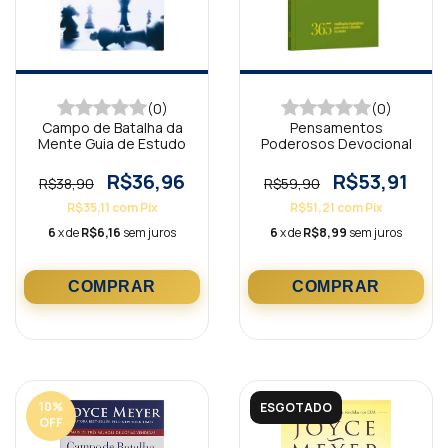
(0)
(0)
Campo de Batalha da
Pensamentos
Mente Guia de Estudo
Poderosos Devocional
R$36,96
R$53,91
R$38,90
R$59,90
R$35,11
com
Pix
R$51,21
com
Pix
6
x de
R$6,16
sem juros
6
x de
R$8,99
sem juros
10
%
ESGOTADO
OFF