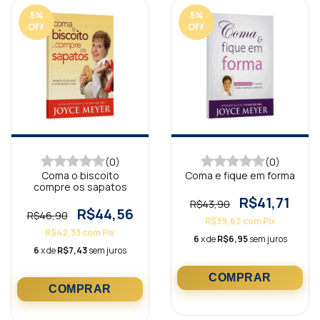
5
%
5
%
OFF
OFF
(0)
(0)
Coma o biscoito
Coma e fique em forma
compre os sapatos
R$41,71
R$43,90
R$44,56
R$46,90
R$39,62
com
Pix
R$42,33
com
Pix
6
x de
R$6,95
sem juros
6
x de
R$7,43
sem juros