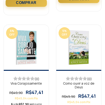
5
%
5
%
OFF
OFF
(0)
(0)
Viva Corajosamente
Como ouvir a voz de
Deus
R$47,41
R$49,90
R$47,41
R$49,90
R$45,04
com
Pix
R$45,04
com
Pix
6
x de
R$7,90
sem juros