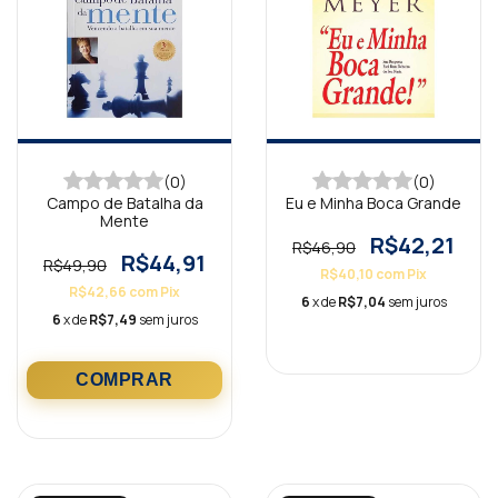
(0)
(0)
Campo de Batalha da
Eu e Minha Boca Grande
Mente
R$42,21
R$46,90
R$44,91
R$49,90
R$40,10
com
Pix
R$42,66
com
Pix
6
x de
R$7,04
sem juros
6
x de
R$7,49
sem juros