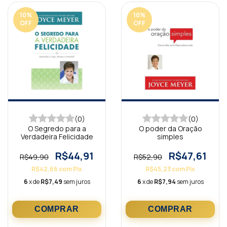
10
%
10
%
OFF
OFF
(0)
(0)
O Segredo para a
O poder da Oração
Verdadeira Felicidade
simples
R$44,91
R$47,61
R$49,90
R$52,90
R$42,66
com
Pix
R$45,23
com
Pix
6
x de
R$7,49
sem juros
6
x de
R$7,94
sem juros