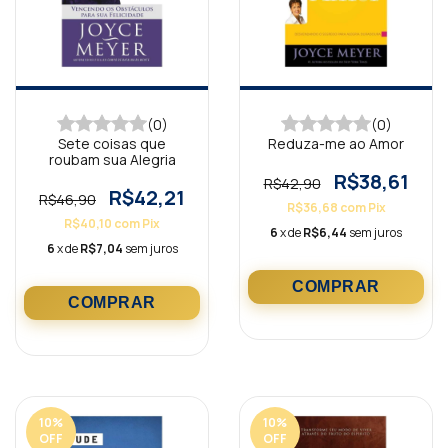
(0)
(0)
Sete coisas que
Reduza-me ao Amor
roubam sua Alegria
R$38,61
R$42,90
R$42,21
R$46,90
R$36,68
com
Pix
R$40,10
com
Pix
6
x de
R$6,44
sem juros
6
x de
R$7,04
sem juros
10
%
10
%
OFF
OFF