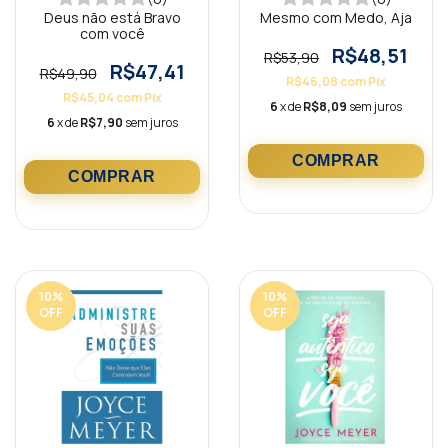
Deus não está Bravo
Mesmo com Medo, Aja
com você
R$48,51
R$53,90
R$47,41
R$49,90
R$46,08
com
Pix
R$45,04
com
Pix
6
x de
R$8,09
sem juros
6
x de
R$7,90
sem juros
10
%
10
%
OFF
OFF