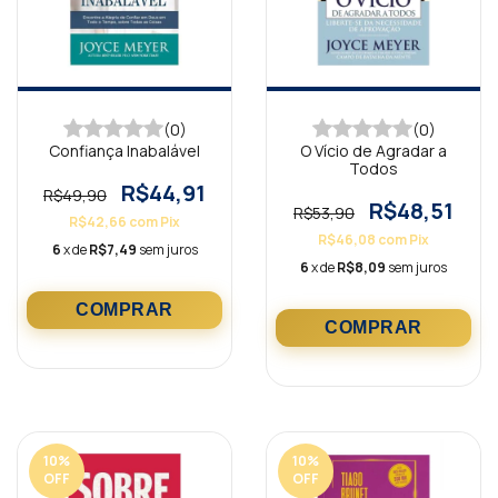
(0)
(0)
Confiança Inabalável
O Vício de Agradar a
Todos
R$44,91
R$49,90
R$48,51
R$53,90
R$42,66
com
Pix
R$46,08
com
Pix
6
x de
R$7,49
sem juros
6
x de
R$8,09
sem juros
10
%
10
%
OFF
OFF