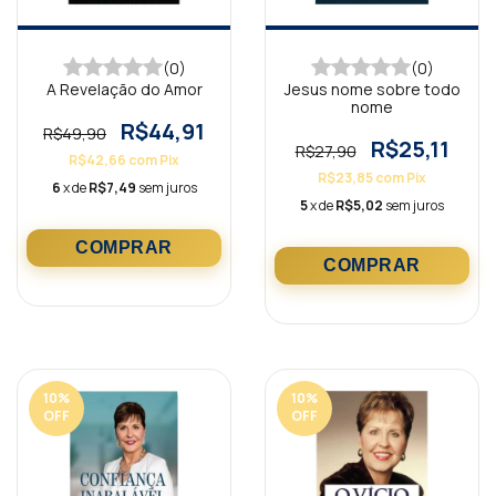
(0)
(0)
A Revelação do Amor
Jesus nome sobre todo
nome
R$44,91
R$49,90
R$25,11
R$27,90
R$42,66
com
Pix
R$23,85
com
Pix
6
x de
R$7,49
sem juros
5
x de
R$5,02
sem juros
10
%
10
%
OFF
OFF