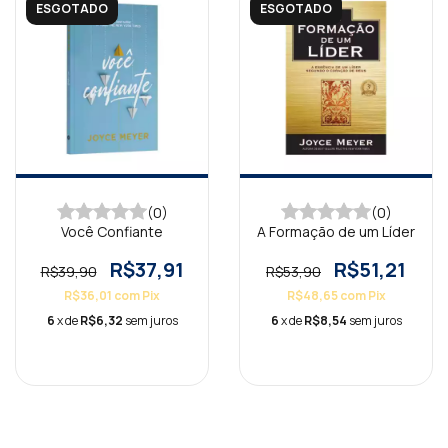
ESGOTADO
ESGOTADO
(0)
(0)
Você Confiante
A Formação de um Líder
R$37,91
R$51,21
R$39,90
R$53,90
R$36,01
com
Pix
R$48,65
com
Pix
6
x de
R$6,32
sem juros
6
x de
R$8,54
sem juros