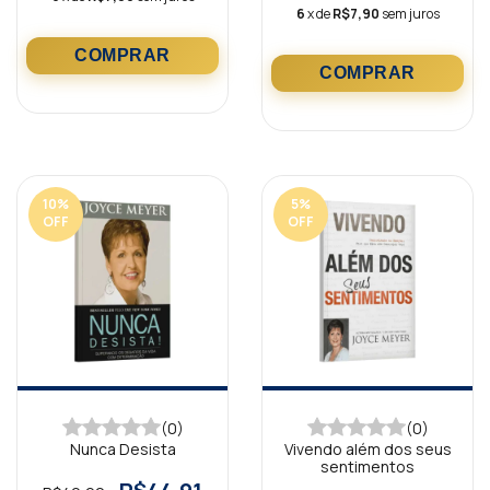
6
x de
R$7,90
sem juros
10
%
5
%
OFF
OFF
(0)
(0)
Nunca Desista
Vivendo além dos seus
sentimentos