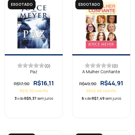
ESGOTADO
ESGOTADO
(0)
(0)
Paz
A Mulher Confiante
R$16,11
R$44,91
R$17,90
R$49,90
R$15,30
com
Pix
R$42,66
com
Pix
3
x de
R$5,37
sem juros
6
x de
R$7,49
sem juros