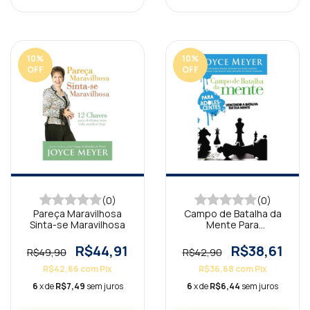
10
%
10
%
OFF
OFF
(0)
(0)
Pareça Maravilhosa
Campo de Batalha da
Sinta-se Maravilhosa
Mente Para
Adolescentes
R$44,91
R$38,61
R$49,90
R$42,90
R$42,66
com
Pix
R$36,68
com
Pix
6
x de
R$7,49
sem juros
6
x de
R$6,44
sem juros