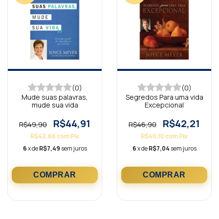
(0)
(0)
Mude suas palavras,
Segredos Para uma vida
mude sua vida
Excepcional
R$44,91
R$42,21
R$49,90
R$46,90
R$42,66
com
Pix
R$40,10
com
Pix
6
x de
R$7,49
sem juros
6
x de
R$7,04
sem juros