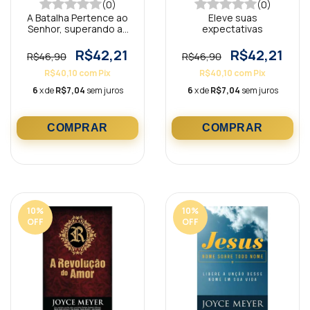
(0)
(0)
A Batalha Pertence ao
Eleve suas
Senhor, superando as
expectativas
dificuldades
R$42,21
R$42,21
R$46,90
R$46,90
R$40,10
com
Pix
R$40,10
com
Pix
6
x de
R$7,04
sem juros
6
x de
R$7,04
sem juros
10
%
10
%
OFF
OFF