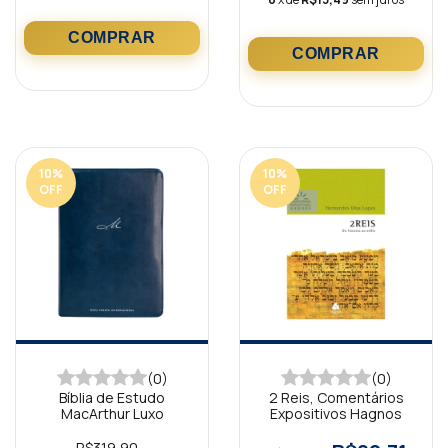
10
%
10
%
OFF
OFF
(0)
(0)
Bíblia de Estudo
2 Reis, Comentários
MacArthur Luxo
Expositivos Hagnos
R$319,90