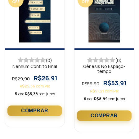
OFF
OFF
(0)
(0)
Nenhum Conflito Final
Gênesis No Espaço-
tempo
R$26,91
R$29,90
R$53,91
R$59,90
R$25,56
com
Pix
R$51,21
com
Pix
5
x de
R$5,38
sem juros
6
x de
R$8,99
sem juros