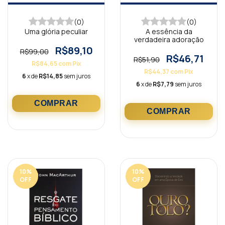
(0)
(0)
Uma glória peculiar
A essência da
verdadeira adoração
R$89,10
R$99,00
R$46,71
R$51,90
R$84,65
com
Pix
R$44,37
com
Pix
6
x de
R$14,85
sem juros
6
x de
R$7,79
sem juros
10
%
10
%
OFF
OFF