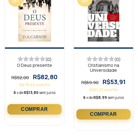
OFF
OFF
(0)
(0)
O Deus presente
Cristianismo na
Universidade
R$82,80
R$92,00
R$53,91
R$59,90
R$78,66
com
Pix
R$51,21
com
Pix
6
x de
R$13,80
sem juros
6
x de
R$8,99
sem juros