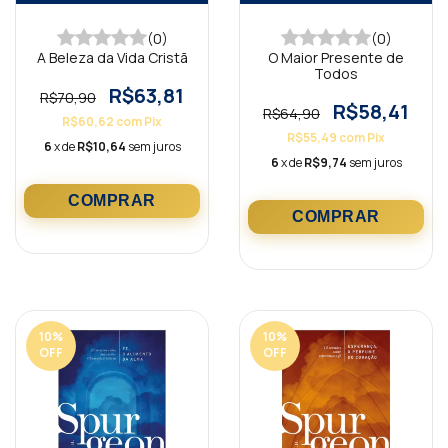
(0)
(0)
A Beleza da Vida Cristã
O Maior Presente de
Todos
R$63,81
R$70,90
R$58,41
R$64,90
R$60,62
com
Pix
R$55,49
com
Pix
6
x de
R$10,64
sem juros
6
x de
R$9,74
sem juros
10
%
10
%
OFF
OFF