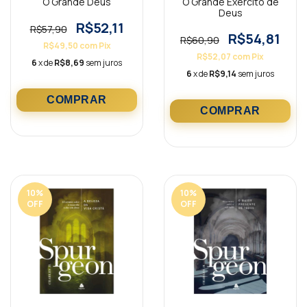
O Grande Deus
O Grande Exército de
Deus
R$52,11
R$57,90
R$54,81
R$60,90
R$49,50
com
Pix
R$52,07
com
Pix
6
x de
R$8,69
sem juros
6
x de
R$9,14
sem juros
10
%
10
%
OFF
OFF