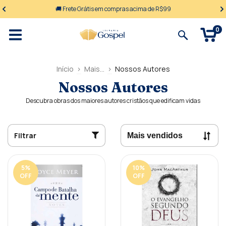
🚚 Frete Grátis em compras acima de R$99
0
Início
>
Mais...
>
Nossos Autores
Nossos Autores
Descubra obras dos maiores autores cristãos que edificam vidas
Filtrar
5
%
10
%
OFF
OFF