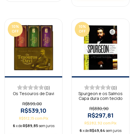
10
%
10
%
OFF
OFF
(0)
(0)
Os Tesouros de Davi
Spurgeon e os Salmos
Capa dura com tecido
R$599,00
R$330,90
R$539,10
R$297,81
R$512,15
com
Pix
R$282,92
com
Pix
6
x de
R$89,85
sem juros
6
x de
R$49,64
sem juros