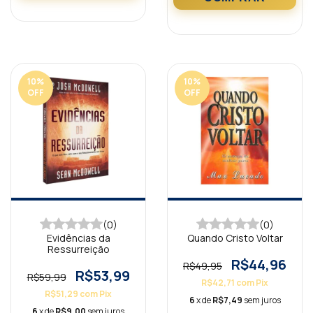
10
%
10
%
OFF
OFF
(0)
(0)
Evidências da
Quando Cristo Voltar
Ressurreição
R$44,96
R$49,95
R$53,99
R$59,99
R$42,71
com
Pix
R$51,29
com
Pix
6
x de
R$7,49
sem juros
6
x de
R$9,00
sem juros