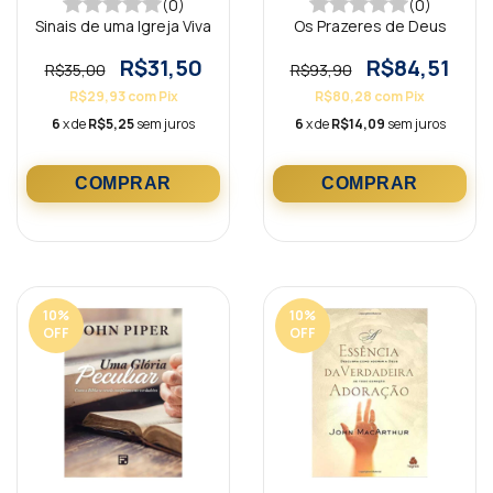
(0)
(0)
Sinais de uma Igreja Viva
Os Prazeres de Deus
R$31,50
R$84,51
R$35,00
R$93,90
R$29,93
com
Pix
R$80,28
com
Pix
6
x de
R$5,25
sem juros
6
x de
R$14,09
sem juros
10
%
10
%
OFF
OFF