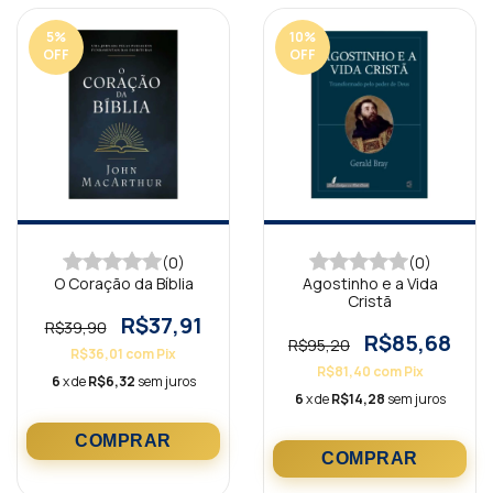
5
%
10
%
OFF
OFF
(0)
(0)
O Coração da Bíblia
Agostinho e a Vida
Cristã
R$37,91
R$39,90
R$85,68
R$95,20
R$36,01
com
Pix
R$81,40
com
Pix
6
x de
R$6,32
sem juros
6
x de
R$14,28
sem juros