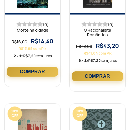
(0)
(0)
Morte na cidade
O Racionalista
Romântico
R$14,40
R$16,00
R$43,20
R$48,00
R$13,68
com
Pix
R$41,04
com
Pix
2
x de
R$7,20
sem juros
6
x de
R$7,20
sem juros
10
%
10
%
OFF
OFF