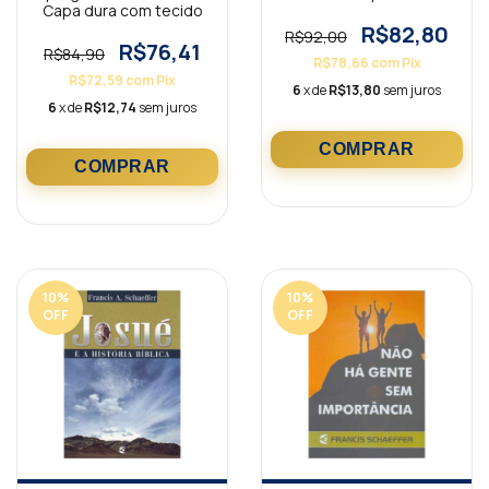
Capa dura com tecido
R$82,80
R$92,00
R$76,41
R$84,90
R$78,66
com
Pix
R$72,59
com
Pix
6
x de
R$13,80
sem juros
6
x de
R$12,74
sem juros
10
%
10
%
OFF
OFF