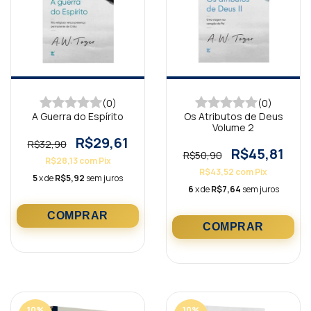
(0)
(0)
A Guerra do Espírito
Os Atributos de Deus
Volume 2
R$29,61
R$32,90
R$45,81
R$50,90
R$28,13
com
Pix
R$43,52
com
Pix
5
x de
R$5,92
sem juros
6
x de
R$7,64
sem juros
10
%
10
%