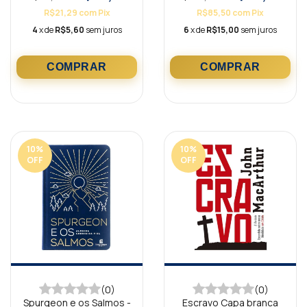
R$21,29
com
Pix
R$85,50
com
Pix
4
x de
R$5,60
sem juros
6
x de
R$15,00
sem juros
10
%
10
%
OFF
OFF
(0)
(0)
Spurgeon e os Salmos -
Escravo Capa branca