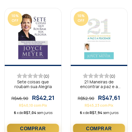
10
%
10
%
OFF
OFF
(0)
(0)
Sete coisas que
21 Maneiras de
roubam sua Alegria
encontrar a paz e a
felicidade
R$42,21
R$47,61
R$46,90
R$52,90
R$40,10
com
Pix
R$45,23
com
Pix
6
x de
R$7,04
sem juros
6
x de
R$7,94
sem juros