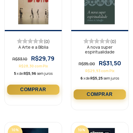
(0)
(0)
A Arte e a Bíblia
A nova super
espiritualidade
R$29,79
R$33,10
R$31,50
R$35,00
R$28,30
com
Pix
R$29,93
com
Pix
5
x de
R$5,96
sem juros
6
x de
R$5,25
sem juros
10
%
10
%