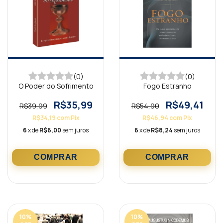
(0)
(0)
O Poder do Sofrimento
Fogo Estranho
R$35,99
R$49,41
R$39,99
R$54,90
R$34,19
com
Pix
R$46,94
com
Pix
6
x de
R$6,00
sem juros
6
x de
R$8,24
sem juros
10
%
10
%