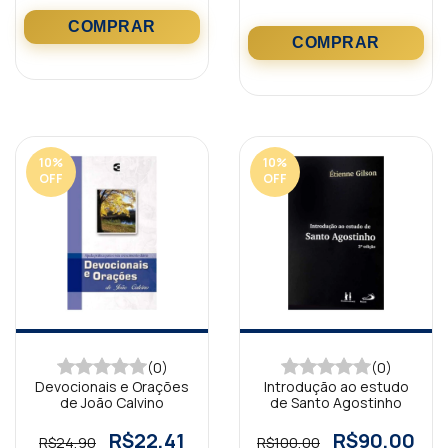
10
%
10
%
OFF
OFF
(0)
(0)
Devocionais e Orações
Introdução ao estudo
de João Calvino
de Santo Agostinho
R$22,41
R$90,00
R$24,90
R$100,00