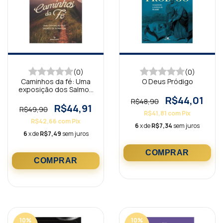
(0)
(0)
Caminhos da fé: Uma
O Deus Pródigo
exposição dos Salmos
de Romagem
R$44,01
R$48,90
R$44,91
R$49,90
R$41,81
com
Pix
R$42,66
com
Pix
6
x de
R$7,34
sem juros
6
x de
R$7,49
sem juros
10
%
10
%