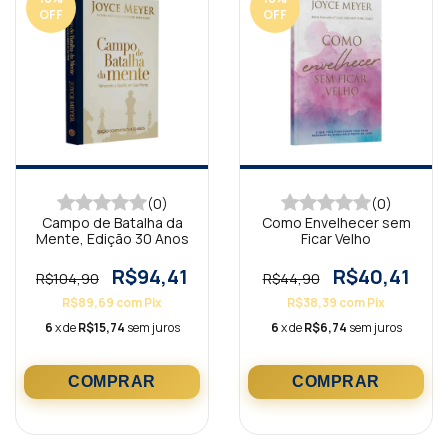
OFF
OFF
(0)
(0)
Campo de Batalha da
Como Envelhecer sem
Mente, Edição 30 Anos
Ficar Velho
R$94,41
R$40,41
R$104,90
R$44,90
R$89,69
com
Pix
R$38,39
com
Pix
6
x de
R$15,74
sem juros
6
x de
R$6,74
sem juros