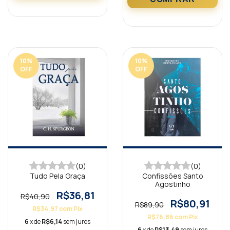
10
%
10
%
OFF
OFF
(0)
(0)
Tudo Pela Graça
Confissões Santo
Agostinho
R$36,81
R$40,90
R$80,91
R$89,90
R$34,97
com
Pix
R$76,86
com
Pix
6
x de
R$6,14
sem juros
6
x de
R$13,49
sem juros