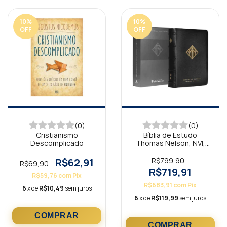
10
%
10
%
OFF
OFF
(0)
(0)
Cristianismo
Bíblia de Estudo
Descomplicado
Thomas Nelson, NVI,
Capa em Couro
Legítimo Preta
R$62,91
R$799,90
R$69,90
R$719,91
R$59,76
com
Pix
R$683,91
com
Pix
6
x de
R$10,49
sem juros
6
x de
R$119,99
sem juros