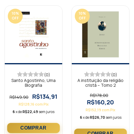
10
%
10
%
OFF
OFF
(0)
(0)
Santo Agostinho, Uma
A instituição da religião
Biografia
cristã – Tomo 2
R$134,91
R$178,00
R$149,90
R$160,20
R$128,16
com
Pix
R$152,19
com
Pix
6
x de
R$22,49
sem juros
6
x de
R$26,70
sem juros