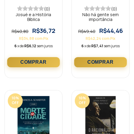
(0)
(0)
Josué e a História
Não há gente sem
Bíblica
importância
R$36,72
R$44,46
R$40,80
R$49,40
R$34,88
com
Pix
R$42,24
com
Pix
6
x de
R$6,12
sem juros
6
x de
R$7,41
sem juros
10
%
10
%
OFF
OFF