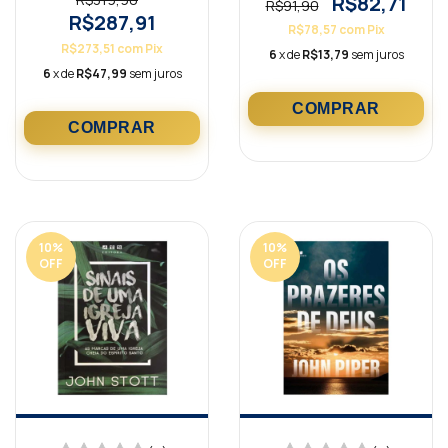
R$82,71
R$91,90
R$287,91
R$78,57
com
Pix
R$273,51
com
Pix
6
x de
R$13,79
sem juros
6
x de
R$47,99
sem juros
10
%
10
%
OFF
OFF