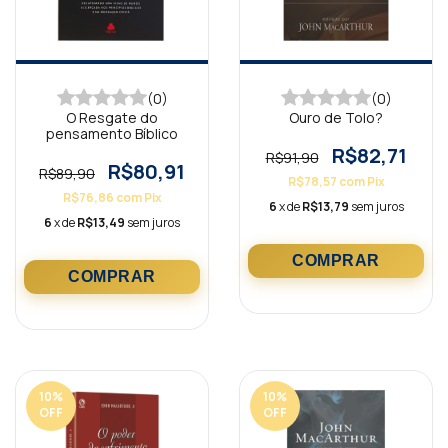
(0)
(0)
O Resgate do
Ouro de Tolo?
pensamento Bíblico
R$82,71
R$91,90
R$80,91
R$89,90
R$78,57
com
Pix
R$76,86
com
Pix
6
x de
R$13,79
sem juros
6
x de
R$13,49
sem juros
10
%
10
%
OFF
OFF