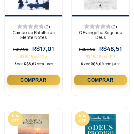
(0)
(0)
Campo de Batalha da
O Evangelho Segundo
Mente Notes
Deus
R$17,01
R$48,51
R$17,90
R$53,90
R$16,16
com
Pix
R$46,08
com
Pix
3
x de
R$5,67
sem juros
6
x de
R$8,09
sem juros
10
%
10
%
OFF
OFF