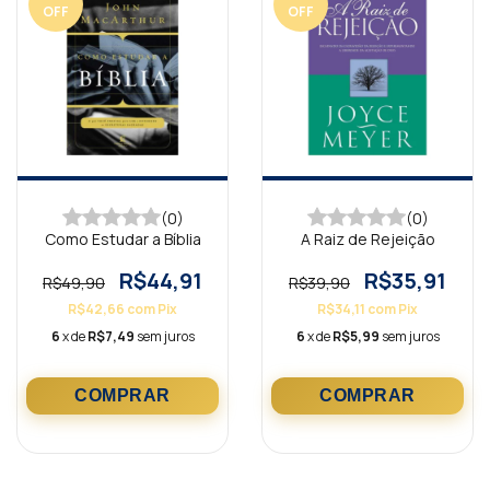
OFF
OFF
(0)
(0)
Como Estudar a Bíblia
A Raiz de Rejeição
R$44,91
R$35,91
R$49,90
R$39,90
R$42,66
com
Pix
R$34,11
com
Pix
6
x de
R$7,49
sem juros
6
x de
R$5,99
sem juros