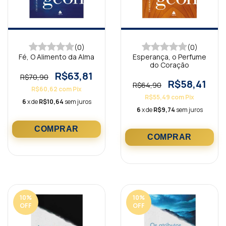
(0)
(0)
Fé, O Alimento da Alma
Esperança, o Perfume
do Coração
R$63,81
R$70,90
R$58,41
R$64,90
R$60,62
com
Pix
R$55,49
com
Pix
6
x de
R$10,64
sem juros
6
x de
R$9,74
sem juros
10
%
10
%
OFF
OFF