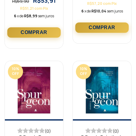
R$53,91
R$59,90
R$57,20
com
Pix
R$51,21
com
Pix
6
x de
R$10,04
sem juros
6
x de
R$8,99
sem juros
10
%
10
%
OFF
OFF
(0)
(0)