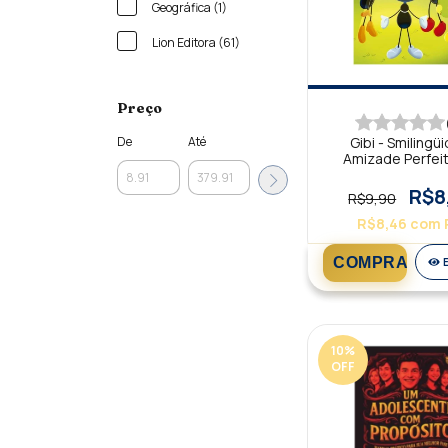
Geográfica (1)
Lion Editora (61)
Preço
Gibi - Smilingüi
De
Até
Amizade Perfeit
Plano da Salv
R$8
R$9,90
R$8,46
com
10
%
OFF