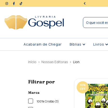
ra | Seus dados protegidos
Acabaram de Chegar
Bíblias
Livros
Início
>
Nossas Editoras
>
Lion
Filtrar por
10
%
OFF
Marca
100% Cristão (3)