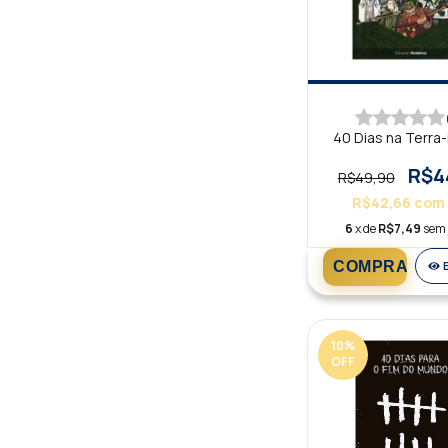
40 Dias na Terra
R$4
R$49,90
R$42,66
com
6
x de
R$7,49
sem 
10
%
OFF