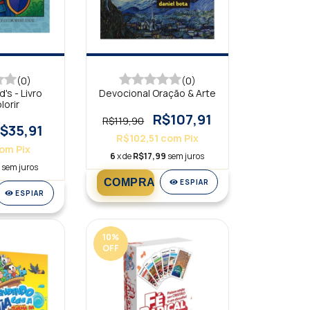
(0)
(0)
's - Livro
Devocional Oração & Arte
lorir
R$107,91
R$119,90
$35,91
R$102,51
com
Pix
om
Pix
6
x de
R$17,99
sem juros
9
sem juros
ESPIAR
ESPIAR
10
%
OFF