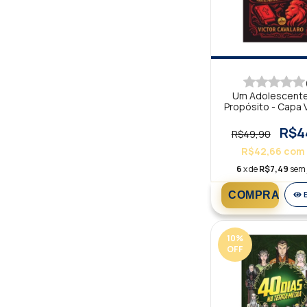
Um Adolescent
Propósito - Capa 
R$4
R$49,90
R$42,66
com
6
x de
R$7,49
sem 
10
%
OFF