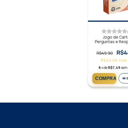
Jogo de Cart
Perguntas e Res
Bíblicas
R$4
R$49,90
R$42,66
com
6
x de
R$7,49
sem 