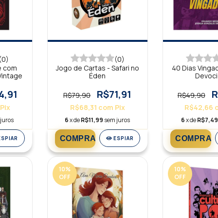
(0)
(0)
e com
Jogo de Cartas - Safari no
40 Dias Vingad
Vintage
Éden
Devoci
4,91
R$71,91
R
R$79,90
R$49,90
Pix
R$68,31
com
Pix
R$42,66
juros
6
x de
R$11,99
sem juros
6
x de
R$7,4
ESPIAR
ESPIAR
10
%
10
%
OFF
OFF