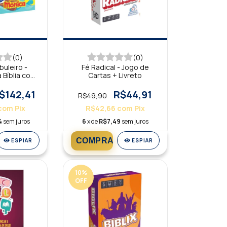
(0)
(0)
uleiro -
Fé Radical - Jogo de
 Bíblia com
Cartas + Livreto
a Mônica
$142,41
R$44,91
R$49,90
com
Pix
R$42,66
com
Pix
4
sem juros
6
x de
R$7,49
sem juros
ESPIAR
ESPIAR
10
%
OFF