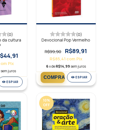
(0)
(0)
 da cultura
Devocional Pop Vermelho
p
R$89,91
R$99,90
$44,91
R$85,41
com
Pix
com
Pix
6
x de
R$14,99
sem juros
9
sem juros
ESPIAR
ESPIAR
10
%
OFF