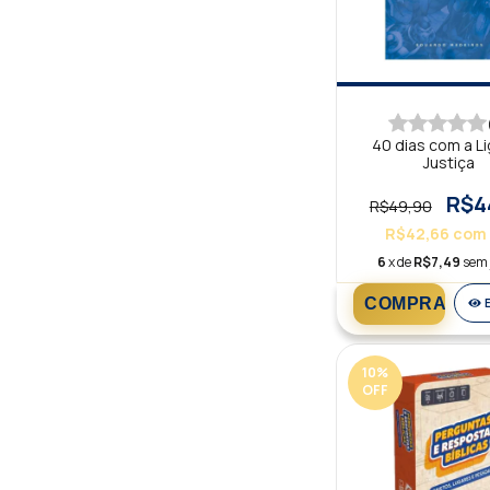
40 dias com a Li
Justiça
R$4
R$49,90
R$42,66
com
6
x de
R$7,49
sem 
10
%
OFF