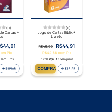
(0)
(0)
 de Cartas +
Jogo de Cartas Biblix +
to
Livreto
$44,91
R$44,91
R$49,90
com
Pix
R$42,66
com
Pix
9
sem juros
6
x de
R$7,49
sem juros
ESPIAR
ESPIAR