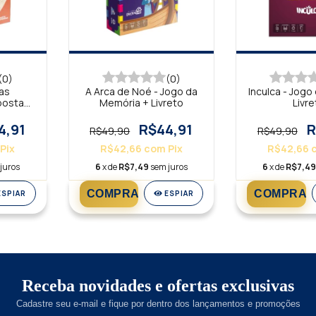
(0)
(0)
as
A Arca de Noé - Jogo da
Inculca - Jogo
postas
Memória + Livreto
Livre
4,91
R$44,91
R
R$49,90
R$49,90
Pix
R$42,66
com
Pix
R$42,66
juros
6
x de
R$7,49
sem juros
6
x de
R$7,4
ESPIAR
ESPIAR
Receba novidades e ofertas exclusivas
Cadastre seu e-mail e fique por dentro dos lançamentos e promoções