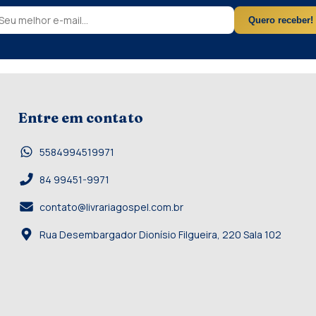
Quero receber!
Entre em contato
5584994519971
84 99451-9971
contato@livrariagospel.com.br
Rua Desembargador Dionísio Filgueira, 220 Sala 102