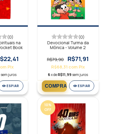
(0)
(0)
irituais na
Devocional Turma da
 Pocket Book
Mônica - Volume 2
$22,41
R$71,91
R$79,90
com
Pix
R$68,31
com
Pix
0
sem juros
6
x de
R$11,99
sem juros
ESPIAR
ESPIAR
10
%
OFF