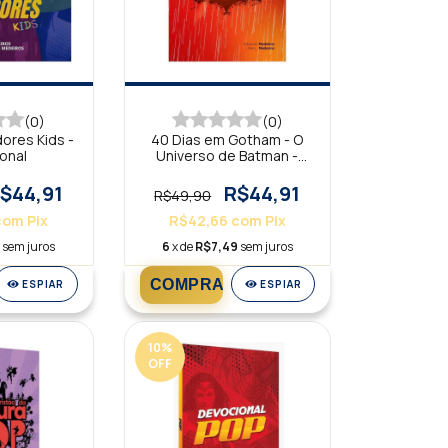
(0)
(0)
ores Kids -
40 Dias em Gotham - O
onal
Universo de Batman -
Devocional
$44,91
R$44,91
R$49,90
com
Pix
R$42,66
com
Pix
9
sem juros
6
x de
R$7,49
sem juros
ESPIAR
ESPIAR
10
%
OFF