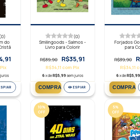
(0)
(0)
im do
Smilingoods - Salmos -
Forjados God
Cristã
Livro para Colorir
para Co
4,91
R$35,91
R
R$39,90
R$39,90
Pix
R$34,11
com
Pix
R$34,11
c
juros
6
x de
R$5,99
sem juros
6
x de
R$5,9
ESPIAR
ESPIAR
10
%
5
%
OFF
OFF