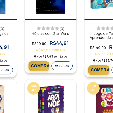
(0)
(0)
ga da
40 dias com Star Wars
Jogo de Tab
Aprendendo a
a Turma d
R$44,91
R$49,90
4,91
R
R$149,90
R$42,66
com
Pix
Pix
R$135,29
6
x de
R$7,49
sem juros
juros
6
x de
R$23,7
ESPIAR
ESPIAR
10
%
10
%
OFF
OFF