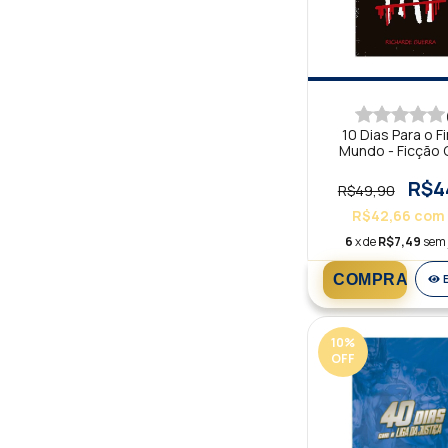
10 Dias Para o F
Mundo - Ficção 
R$4
R$49,90
R$42,66
com
6
x de
R$7,49
sem 
10
%
OFF