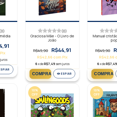
(0)
(0)
-média
Graciosa Mãe - O Livro de
Manual cristão
João
po
4,91
R$44,91
R
R$49,90
R$49,90
Pix
R$42,66
com
Pix
R$42,66
juros
6
x de
R$7,49
sem juros
6
x de
R$7,4
ESPIAR
ESPIAR
10
%
10
%
OFF
OFF