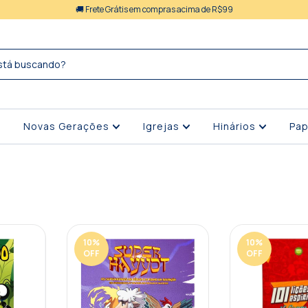
🚚 Frete Grátis em compras acima de R$99
Novas Gerações
Igrejas
Hinários
Pap
10
%
10
%
OFF
OFF