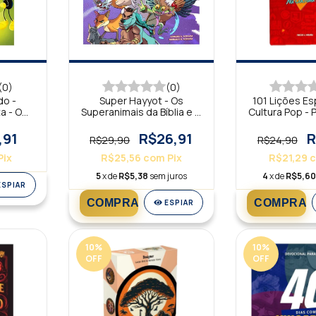
(0)
(0)
do -
Super Hayyot - Os
101 Lições Esp
a - O
Superanimais da Bíblia e o
Cultura Pop -
ação
Plano da Salvação -
Edição Bilíngue
,91
R$26,91
R
R$29,90
R$24,90
Pix
R$25,56
com
Pix
R$21,29
5
x de
R$5,38
sem juros
4
x de
R$5,6
ESPIAR
ESPIAR
10
%
10
%
OFF
OFF